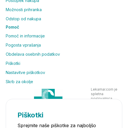
Postopek nakupa
Možnosti prihranka
Odstop od nakupa
Pomoč
Pomoč in informacije
Pogosta vprašanja
Obdelava osebnih podatkov
Piškotki
Nastavitve piškotkov
Skrb za okolje
Lekarnar.com je
spletna
poslovalnica
Lekarne Nove
Poljane in posluje
v skladu z
Piškotki
zakonodajo
Sprejmite naše piškotke za najboljšo