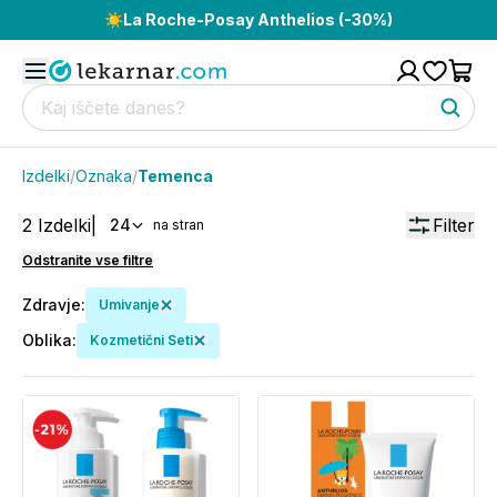
☀️
La Roche-Posay Anthelios (-30%)
Izdelki
/
Oznaka
/
Temenca
2
Izdelki
|
Filter
24
na stran
Odstranite vse filtre
Zdravje
:
Umivanje
Oblika
:
Kozmetični Seti