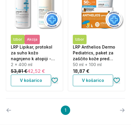
Izbor
Akcija
Izbor
LRP Lipikar, protokol
LRP Anthelios Dermo
za suho kožo
Pediatrics, paket za
nagnjeno k atopiji -
zaščito kože pred
čiščenje in nega (2 x
2 x 400 ml
soncem za otroke -
50 ml + 100 ml
400 ml)
ZF50+ (50 ml + 100 ml)
53,81 €
42,52 €
18,87 €
V košarico
V košarico
1