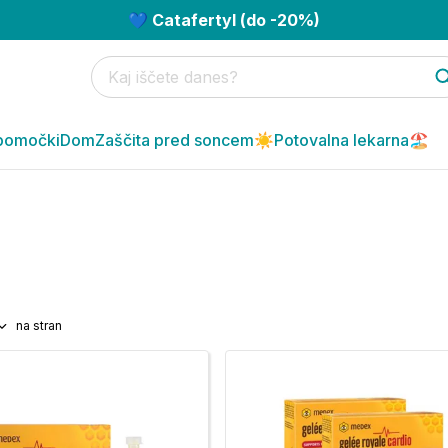
💙 Catafertyl (do -20%)
pomočki
Dom
Zaščita pred soncem☀️
Potovalna lekarna🏖️
na stran