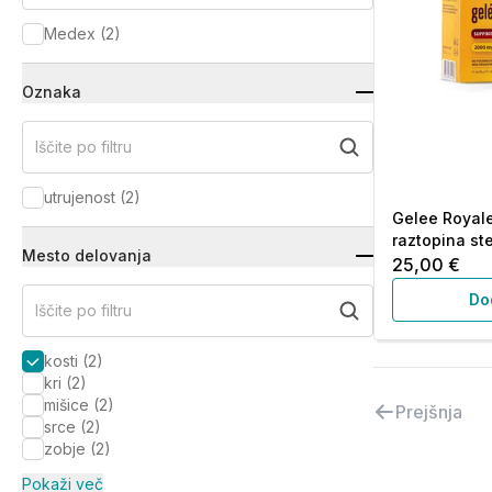
Medex
(
2
)
Oznaka
Iščite po filtru
utrujenost
(
2
)
Gelee Royal
raztopina ste
Mesto delovanja
25,00 €
Do
Iščite po filtru
kosti
(
2
)
kri
(
2
)
mišice
(
2
)
Prejšnja
srce
(
2
)
zobje
(
2
)
Pokaži več