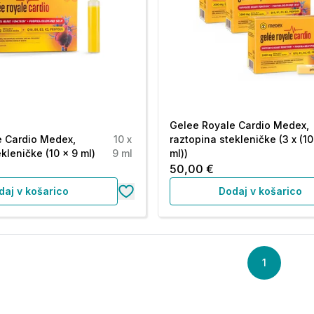
Gelee Royale Cardio Medex,
e Cardio Medex,
10 x
raztopina stekleničke (3 x (10
kleničke (10 x 9 ml)
9 ml
ml))
50,00 €
daj v košarico
Dodaj v košarico
1