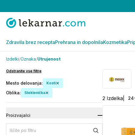
Zdravila brez recepta
Prehrana in dopolnila
Kozmetika
Pri
Izdelki
/
Oznaka
/
Utrujenost
Odstranite vse filtre
Mesto delovanja
:
Kosti
Oblika
:
Steklenička
2
Izdelka
|
24
Proizvajalci
Iščite po filtru