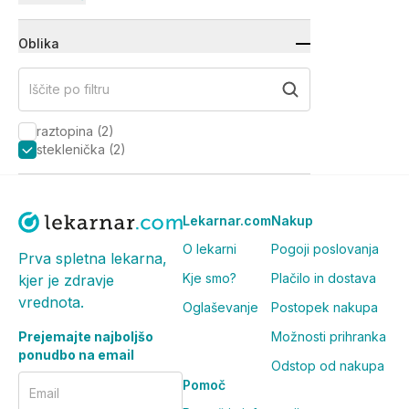
Oblika
Iščite po filtru
raztopina
(
2
)
steklenička
(
2
)
Lekarnar.com
Nakup
O lekarni
Pogoji poslovanja
Prva spletna lekarna,
Kje smo?
Plačilo in dostava
kjer je zdravje
vrednota.
Oglaševanje
Postopek nakupa
Prejemajte najboljšo
Možnosti prihranka
ponudbo na email
Odstop od nakupa
Pomoč
Email