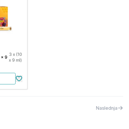
3 x (10
 x 9
x 9 ml)
Naslednja