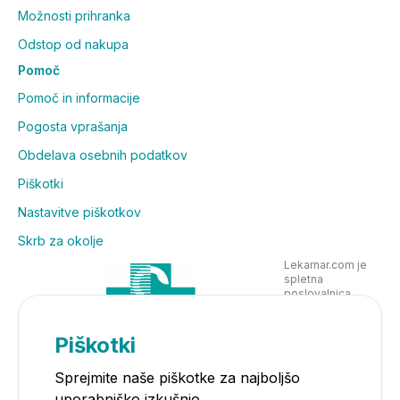
Možnosti prihranka
Odstop od nakupa
Pomoč
Pomoč in informacije
Pogosta vprašanja
Obdelava osebnih podatkov
Piškotki
Nastavitve piškotkov
Skrb za okolje
Lekarnar.com je
spletna
poslovalnica
Lekarne Nove
Poljane in posluje
v skladu z
Piškotki
zakonodajo
Sprejmite naše piškotke za najboljšo
uporabniško izkušnjo