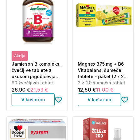
Akcija
Jamieson B kompleks,
Magnex 375 mg + B6
žvečljive tablete z
Vitabalans, šumeče
okusom jagodičevja
tablete - paket (2 x 20
(90 tablet)
90 žvečljivih tablet
šumečih tablet)
2 x 20 šumečih tablet
26,90 €
21,53 €
12,50 €
11,00 €
V košarico
V košarico