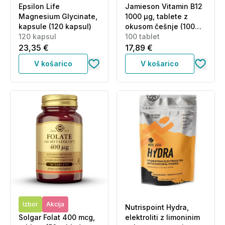
Epsilon Life
Jamieson Vitamin B12
Magnesium Glycinate,
1000 μg, tablete z
kapsule (120 kapsul)
okusom češnje (100
120 kapsul
tablet)
100 tablet
23,35 €
17,89 €
V košarico
V košarico
Izbor
Akcija
Nutrispoint Hydra,
Solgar Folat 400 mcg,
elektroliti z limoninim