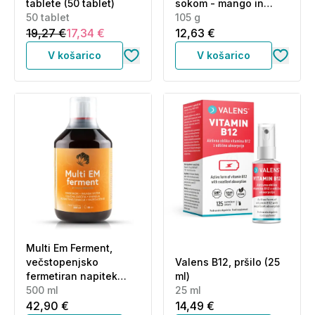
tablete (50 tablet)
sokom - mango in
50 tablet
pasijonka (105 g)
105 g
19,27 €
17,34 €
12,63 €
V košarico
V košarico
Multi Em Ferment,
večstopenjsko
Valens B12, pršilo (25
fermetiran napitek
ml)
(500 ml)
500 ml
25 ml
42,90 €
14,49 €