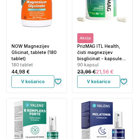
Akcija
NOW Magnezijev
PrizMAG ITL Health,
Glicinat, tablete (180
čisti magnezijev
tablet)
bisglicinat - kapsule
180 tablet
(90 kapsul)
90 kapsul
44,98 €
23,96 €
21,56 €
V košarico
V košarico