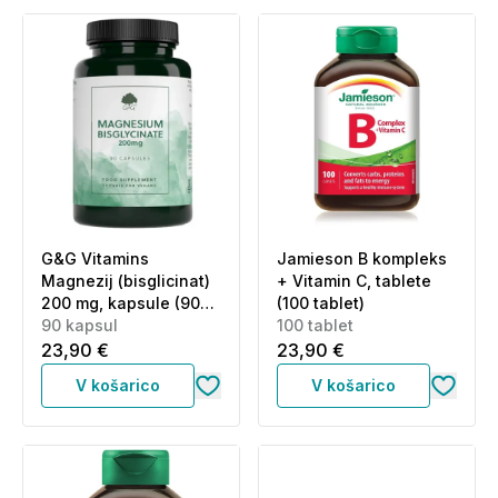
G&G Vitamins
Jamieson B kompleks
Magnezij (bisglicinat)
+ Vitamin C, tablete
200 mg, kapsule (90
(100 tablet)
kapsul)
90 kapsul
100 tablet
23,90 €
23,90 €
V košarico
V košarico