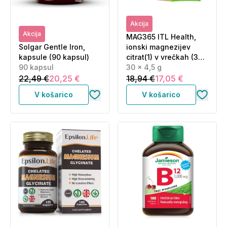
Akcija
Akcija
MAG365 ITL Health,
Solgar Gentle Iron,
ionski magnezijev
kapsule (90 kapsul)
citrat(1) v vrečkah (30 x
90 kapsul
4,5 g)
30 x 4,5 g
22,49 €
20,25 €
18,94 €
17,05 €
V košarico
V košarico