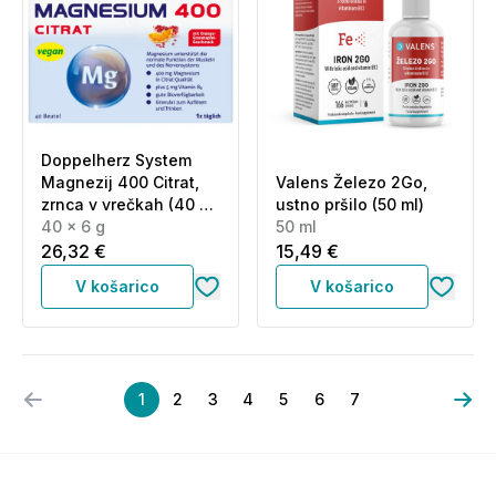
Doppelherz System
Magnezij 400 Citrat,
Valens Železo 2Go,
zrnca v vrečkah (40 x
ustno pršilo (50 ml)
6 g)
40 x 6 g
50 ml
26,32 €
15,49 €
V košarico
V košarico
1
2
3
4
5
6
7