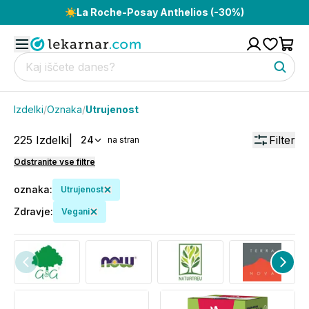
☀️
La Roche-Posay Anthelios (-30%)
Izdelki
/
Oznaka
/
Utrujenost
225
Izdelki
|
Filter
24
na stran
Odstranite vse filtre
oznaka
:
Utrujenost
Zdravje
:
Vegani