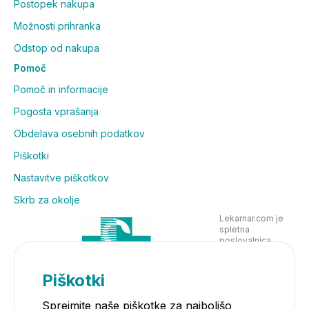
Postopek nakupa
Možnosti prihranka
Odstop od nakupa
Pomoč
Pomoč in informacije
Pogosta vprašanja
Obdelava osebnih podatkov
Piškotki
Nastavitve piškotkov
Skrb za okolje
Lekarnar.com je
spletna
poslovalnica
Lekarne Nove
Poljane in posluje
v skladu z
Piškotki
zakonodajo
Sprejmite naše piškotke za najboljšo