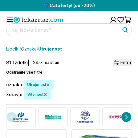
💙 Catafertyl (do -20%)
Izdelki
/
Oznaka
/
Utrujenost
81
Izdelki
|
Filter
24
na stran
Odstranite vse filtre
oznaka
:
Utrujenost
Zdravje
:
Vitalnost