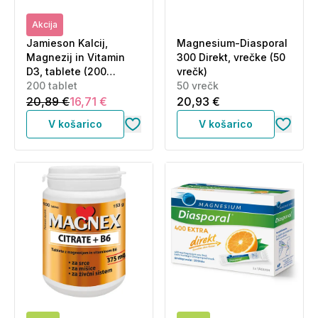
Akcija
Jamieson Kalcij,
Magnesium-Diasporal
Magnezij in Vitamin
300 Direkt, vrečke (50
D3, tablete (200
vrečk)
tablet)
200 tablet
50 vrečk
20,89 €
16,71 €
20,93 €
V košarico
V košarico