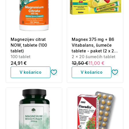
Magnezijev citrat
Magnex 375 mg + B6
NOW, tablete (100
Vitabalans, šumeče
tablet)
tablete - paket (2 x 20
100 tablet
šumečih tablet)
2 x 20 šumečih tablet
24,91 €
12,50 €
11,00 €
V košarico
V košarico