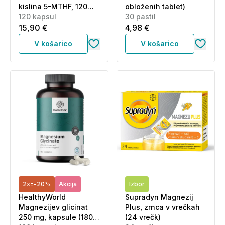
kislina 5-MTHF, 120
obloženih tablet)
kapsul
120 kapsul
30 pastil
15,90 €
4,98 €
V košarico
V košarico
2x=-20%
Akcija
Izbor
HealthyWorld
Supradyn Magnezij
Magnezijev glicinat
Plus, zrnca v vrečkah
250 mg, kapsule (180
(24 vrečk)