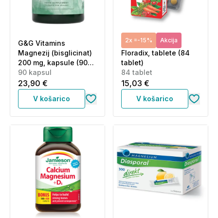
2x =-15%
Akcija
G&G Vitamins
Magnezij (bisglicinat)
Floradix, tablete (84
200 mg, kapsule (90
tablet)
kapsul)
90 kapsul
84 tablet
23,90 €
15,03 €
V košarico
V košarico