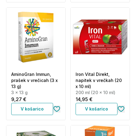
AminoGran Immun,
Iron Vital Direkt,
prašek v vrečicah (3 x
napitek v vrečkah (20
13 g)
x 10 ml)
3 x 13 g
200 ml (20 x 10 ml)
9,27 €
14,95 €
V košarico
V košarico