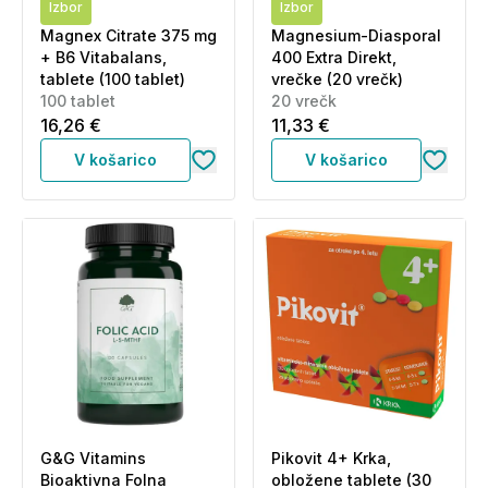
Izbor
Izbor
Magnex Citrate 375 mg
Magnesium-Diasporal
+ B6 Vitabalans,
400 Extra Direkt,
tablete (100 tablet)
vrečke (20 vrečk)
100 tablet
20 vrečk
16,26 €
11,33 €
V košarico
V košarico
G&G Vitamins
Pikovit 4+ Krka,
Bioaktivna Folna
obložene tablete (30