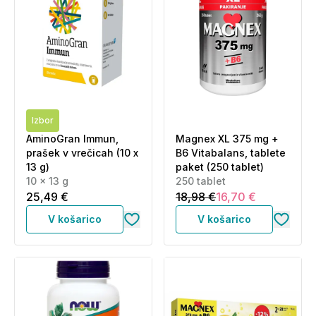
Izbor
AminoGran Immun,
Magnex XL 375 mg +
prašek v vrečicah (10 x
B6 Vitabalans, tablete
13 g)
paket (250 tablet)
10 x 13 g
250 tablet
25,49 €
18,98 €
16,70 €
V košarico
V košarico