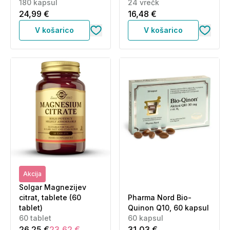
kapsul)
180 kapsul
24 vrečk
24,99 €
16,48 €
V košarico
V košarico
Akcija
Solgar Magnezijev
citrat, tablete (60
Pharma Nord Bio-
tablet)
Quinon Q10, 60 kapsul
60 tablet
60 kapsul
26,25 €
23,62 €
31,03 €