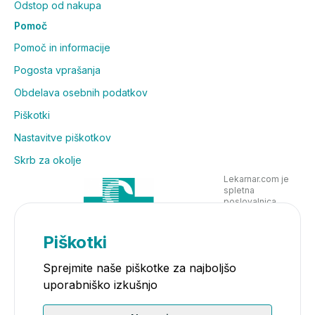
Odstop od nakupa
Pomoč
Pomoč in informacije
Pogosta vprašanja
Obdelava osebnih podatkov
Piškotki
Nastavitve piškotkov
Skrb za okolje
Lekarnar.com je
spletna
poslovalnica
Lekarne Nove
Poljane in posluje
v skladu z
Piškotki
zakonodajo
Sprejmite naše piškotke za najboljšo
uporabniško izkušnjo