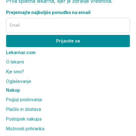
Prva spletna lekarna, kjer je zdravje vrednota.
Prejemajte najboljšo ponudbo na email
Email
Prijavite se
Lekarnar.com
O lekarni
Kje smo?
Oglaševanje
Nakup
Pogoji poslovanja
Plačilo in dostava
Postopek nakupa
Možnosti prihranka