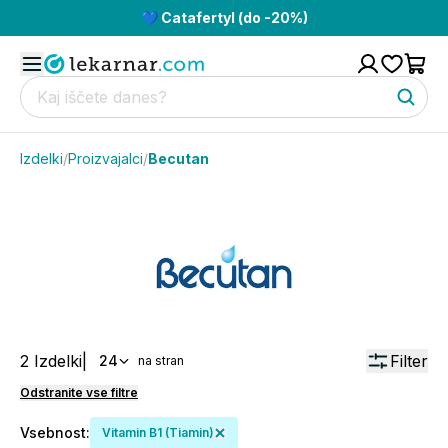
💙 Catafertyl (do -20%)
Izdelki
/
Proizvajalci
/
Becutan
2
Izdelki
|
Filter
24
na stran
Odstranite vse filtre
Vsebnost
:
Vitamin B1 (tiamin)