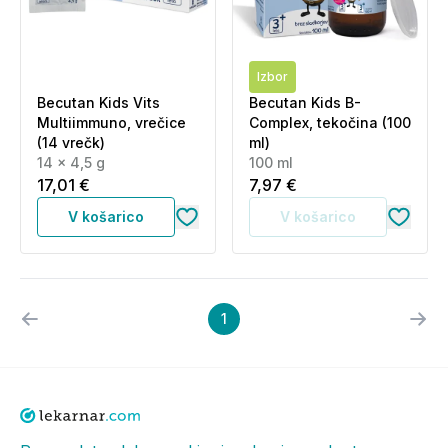
Izbor
Becutan Kids Vits
Becutan Kids B-
Multiimmuno, vrečice
Complex, tekočina (100
(14 vrečk)
ml)
14 x 4,5 g
100 ml
17,01 €
7,97 €
V košarico
V košarico
1