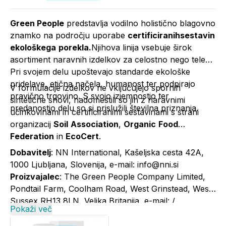
Green People
predstavlja vodilno holistično blagovno
znamko na področju uporabe
certificiranihsestavin
ekološkega
porekla.
Njihova linija vsebuje širok
asortiment naravnih izdelkov za celostno nego telesa.
Pri svojem delu upoštevajo standarde ekološke
pridelave, etična načela, humanost ter podpirajo
V formulacije izdelkov ne vključujejo spornih
pravično trgovino. S svojo izjemnostjo ter
sintetične snovi, nadomestili so jih z naravnimi
predanostjo delu so si prislužili številna priznanja.
učinkovinami in certificiranimi sestavinami s strani
organizacij
Soil
Association
,
Organic
Food
Federation
in
EcoCert
.
Dobavitelj
: NN International, Kašeljska cesta 42A,
1000 Ljubljana, Slovenija, e-mail: info@nni.si
Proizvajalec
: The Green People Company Limited,
Pondtail Farm, Coolham Road, West Grinstead, West
Sussex RH13 8LN, Velika Britanija, e-mail: /
Pokaži več