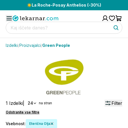
☀️
La Roche-Posay Anthelios (-30%)
Izdelki
/
Proizvajalci
/
Green People
1
Izdelki
|
Filter
24
na stran
Odstranite vse filtre
Vsebnost
:
Eterična Olja