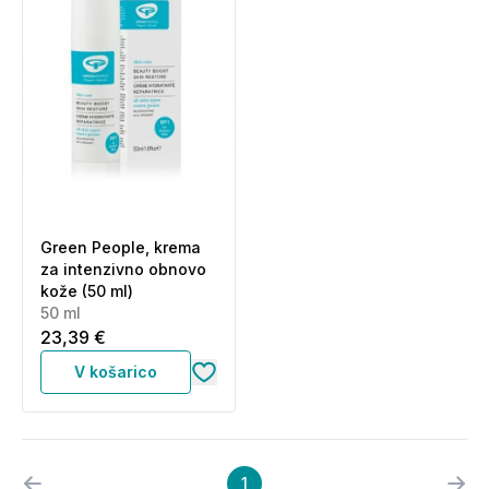
Green People, krema
za intenzivno obnovo
kože (50 ml)
50 ml
23,39 €
V košarico
1