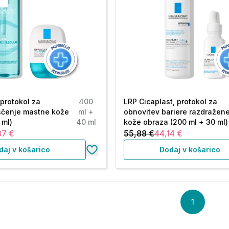
 protokol za
400
LRP Cicaplast, protokol za
ščenje mastne kože
ml +
obnovitev bariere razdražen
 ml)
40 ml
kože obraza (200 ml + 30 ml)
37 €
55,88 €
44,14 €
daj v košarico
Dodaj v košarico
1