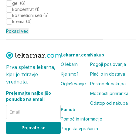
gel
(
6
)
koncentrat
(
1
)
kozmetični seti
(
5
)
krema
(
4
)
Pokaži več
Lekarnar.com
Nakup
O lekarni
Pogoji poslovanja
Prva spletna lekarna,
Kje smo?
Plačilo in dostava
kjer je zdravje
vrednota.
Oglaševanje
Postopek nakupa
Prejemajte najboljšo
Možnosti prihranka
ponudbo na email
Odstop od nakupa
Pomoč
Email
Pomoč in informacije
Prijavite se
Pogosta vprašanja