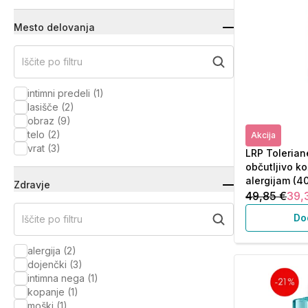
Mesto delovanja
Iščite po filtru
intimni predeli
(
1
)
lasišče
(
2
)
obraz
(
9
)
telo
(
2
)
Akcija
vrat
(
3
)
LRP Tolerian
občutljivo k
alergijam (4
Zdravje
49,85 €
39,
Do
Iščite po filtru
alergija
(
2
)
dojenčki
(
3
)
intimna nega
(
1
)
kopanje
(
1
)
moški
(
1
)