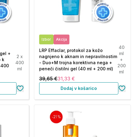
Izbor
Akcija
40
LRP Effaclar, protokol za kožo
 gel +
ml
2 x
nagnjeno k aknam in nepravilnostim
 k
+
400
- Duo+M trojna korektivna nega +
 400
200
ml
peneči čistilni gel (40 ml + 200 ml)
ml
39,65 €
31,33 €
Dodaj v košarico