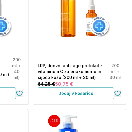
200
ml +
LRP, dnevni anti-age protokol z
200
40
vitaminom C za enakomerno in
ml +
0 ml)
ml)
sijočo kožo (200 ml + 30 ml)
30 ml
64,25 €
50,75 €
Dodaj v košarico