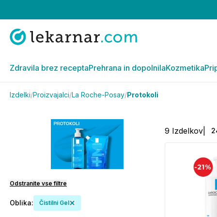
Zdravila brez recepta
Prehrana in dopolnila
Kozmetika
Pri
Izdelki
/
Proizvajalci
/
La Roche-Posay
/
Protokoli
9
Izdelkov
|
2
Odstranite vse filtre
Oblika
:
Čistilni Gel