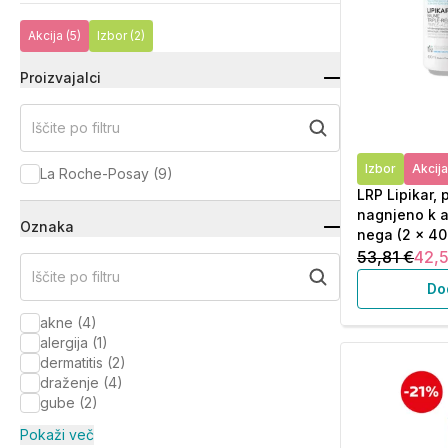
Akcija
(5)
Izbor
(2)
Proizvajalci
Iščite po filtru
Izbor
Akcija
La Roche-Posay
(
9
)
LRP Lipikar,
nagnjeno k at
Oznaka
nega (2 x 40
53,81 €
42,
Iščite po filtru
Do
akne
(
4
)
alergija
(
1
)
dermatitis
(
2
)
draženje
(
4
)
gube
(
2
)
Pokaži več