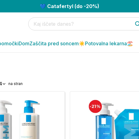
💙 Catafertyl (do -20%)
pomočki
Dom
Zaščita pred soncem☀️
Potovalna lekarna🏖️
4
na stran