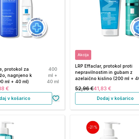
Akcija
LRP Effaclar, protokol proti
e, protokol za
400
nepravilnostim in gubam z
ožo, nagnjeno k
ml +
azelaično kislino (200 ml + 4
00 ml + 40 ml)
40 ml
38 €
52,96 €
41,83 €
daj v košarico
Dodaj v košarico