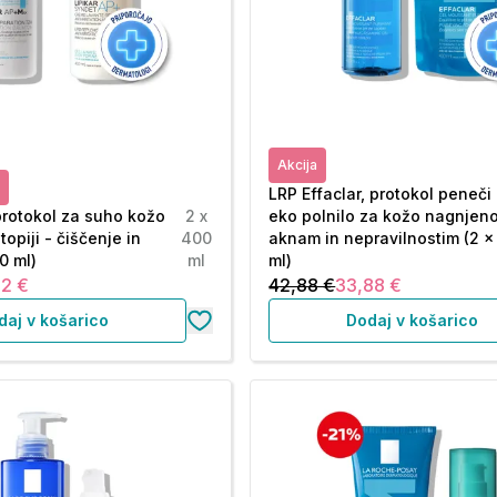
Akcija
LRP Effaclar, protokol peneči
 protokol za suho kožo
2 x
eko polnilo za kožo nagnjeno
opiji - čiščenje in
400
aknam in nepravilnostim (2 x
0 ml)
ml
ml)
52 €
42,88 €
33,88 €
daj v košarico
Dodaj v košarico