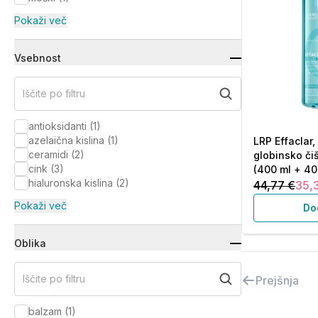
Pokaži več
Vsebnost
Iščite po filtru
antioksidanti
(
1
)
azelaična kislina
(
1
)
LRP Effaclar,
ceramidi
(
2
)
globinsko či
cink
(
3
)
(400 ml + 40
hialuronska kislina
(
2
)
44,77 €
35,
Pokaži več
Do
Oblika
Iščite po filtru
Prejšnja
balzam
(
1
)