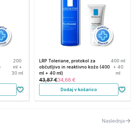
200
LRP Toleriane, protokol za
400 ml
e
ml +
občutljivo in reaktivno kožo (400
+ 40
30 ml
ml + 40 ml)
ml
43,87 €
34,66 €
Dodaj v košarico
Naslednja