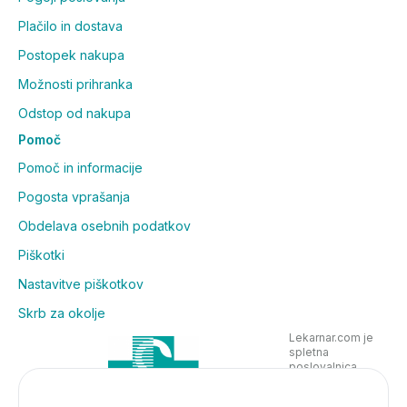
Plačilo in dostava
Postopek nakupa
Možnosti prihranka
Odstop od nakupa
Pomoč
Pomoč in informacije
Pogosta vprašanja
Obdelava osebnih podatkov
Piškotki
Nastavitve piškotkov
Skrb za okolje
Lekarnar.com je
spletna
poslovalnica
Lekarne Nove
Poljane in posluje