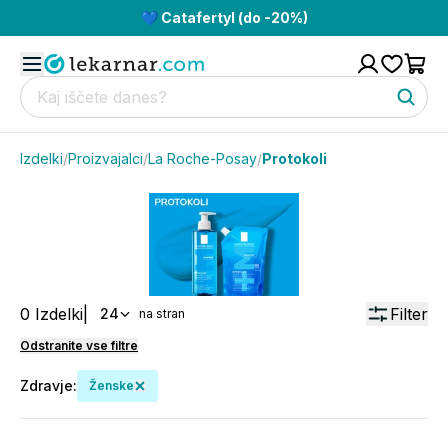
💙 Catafertyl (do -20%)
Izdelki
/
Proizvajalci
/
La Roche-Posay
/
Protokoli
0
Izdelki
|
Filter
24
na stran
Odstranite vse filtre
Zdravje
:
Ženske