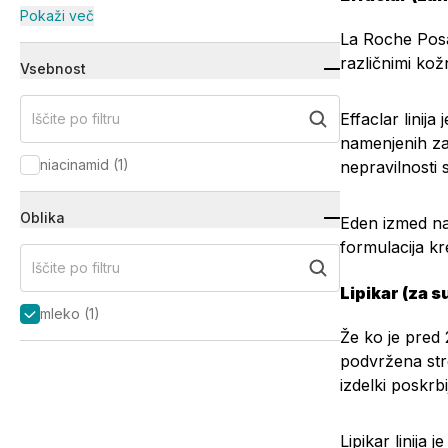
Pokaži več
La Roche Posa
različnimi kož
Vsebnost
Effaclar linij
Iščite po filtru
namenjenih za
niacinamid
(
1
)
nepravilnosti 
Oblika
Eden izmed na
formulacija kr
Iščite po filtru
Lipikar (za 
mleko
(
1
)
Že ko je pred 
podvržena stre
izdelki poskrb
Lipikar linija