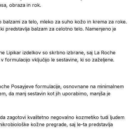
lesa, obraza in rok.
jo balzami za telo, mleko za suho kožo in krema za roke.
 ki predstavlja balzam za celotno telo. Namenjeno je
ne Lipikar izdelkov so skrbno izbrane, saj La Roche
formulacijo vključijo le sestavine, ki so zaželjene.
a Roche Posayjeve formulacije, osnovnane na minimalnem
tem, da manj sestavin kot jih uporabimo, manjša je
 da zagotovi kvalitetno negovalno kozmetiko tudi ljudem
 mikrobiološke kožne pregrade, saj le-ta predstavlja