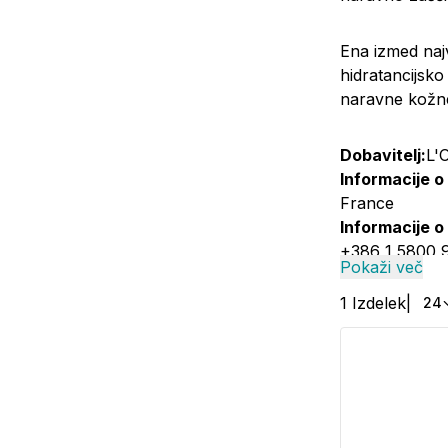
Ena izmed najv
hidratancijsko
naravne kožne
Dobavitelj:
L'
Informacije o
France
Informacije o
+386 1 5800 9
Pokaži več
1
Izdelek
|
24