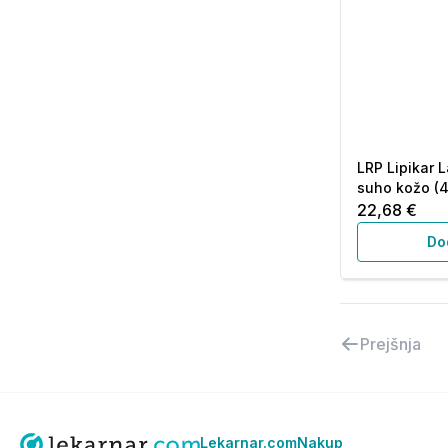
LRP Lipikar L
suho kožo (4
22,68 €
Do
Prejšnja
Lekarnar.com
Nakup