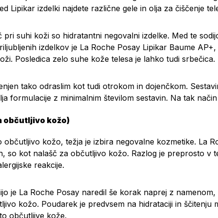
med Lipikar izdelki najdete različne gele in olja za čiščenje te
ri suhi koži so hidratantni negovalni izdelke. Med te sodi
iljubljenih izdelkov je
La Roche Posay Lipikar Baume AP+
,
oži. Posledica zelo suhe kože telesa je lahko tudi srbečica.
enjen tako odraslim kot tudi otrokom in dojenčkom. Sestavi
a formulacije z minimalnim številom sestavin. Na tak način v 
a občutljivo kožo)
o občutljivo kožo, težja je izbira negovalne kozmetike. L
in, so kot nalašč za občutljivo kožo. Razlog je preprosto v 
lergijske reakcije.
inijo je La Roche Posay naredil še korak naprej z namenom,
tljivo kožo. Poudarek je predvsem na hidrataciji in ščitenju
o občutljive kože.