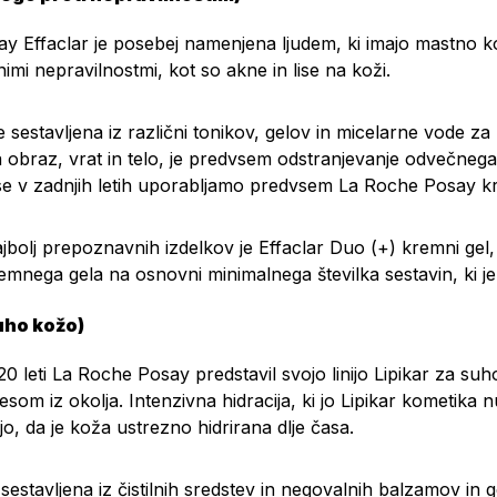
y Effaclar je posebej namenjena ljudem, ki imajo mastno 
nimi nepravilnostmi, kot so akne in lise na koži.
a je sestavljena iz različni tonikov, gelov in micelarne vode 
 obraz, vrat in telo, je predvsem odstranjevanje odvečnega
se v zadnjih letih uporabljamo predvsem La Roche Posay krem
jbolj prepoznavnih izdelkov je
Effaclar Duo (+) kremni gel
emnega gela na osnovni minimalnega številka sestavin, ki j
suho kožo)
20 leti La Roche Posay predstavil svojo linijo Lipikar za su
som iz okolja. Intenzivna hidracija, ki jo Lipikar kometika
ijo, da je koža ustrezno hidrirana dlje časa.
 je sestavljena iz čistilnih sredstev in negovalnih balzamov 