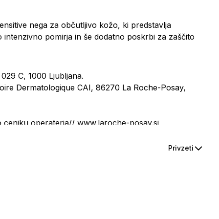
ensitive nega za občutljivo kožo
, ki predstavlja
o intenzivno pomirja in še dodatno poskrbi za zaščito
 029 C, 1000 Ljubljana.
oire Dermatologique CAI, 86270 La Roche-Posay,
ceniku operaterja// www.laroche-posay.si
Privzeti