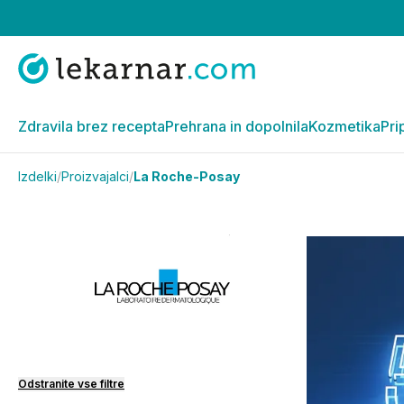
Zdravila brez recepta
Prehrana in dopolnila
Kozmetika
Pri
Izdelki
/
Proizvajalci
/
La Roche-Posay
Odstranite vse filtre