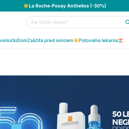
☀️
La Roche-Posay Anthelios (-30%)
pomočki
Dom
Zaščita pred soncem☀️
Potovalna lekarna🏖️