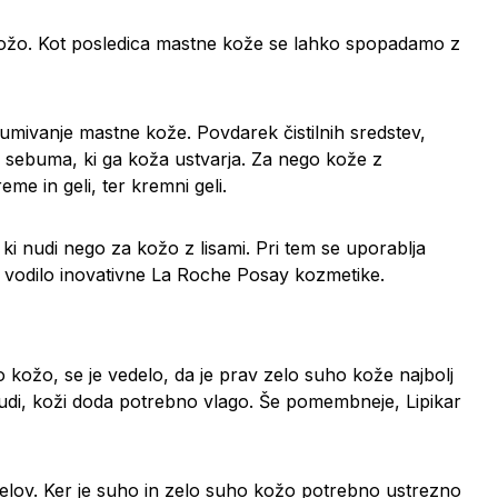
kožo. Kot posledica mastne kože se lahko spopadamo z
za umivanje mastne kože. Povdarek čistilnih sredstev,
 sebuma, ki ga koža ustvarja. Za nego kože z
e in geli, ter kremni geli.
, ki nudi nego za kožo z lisami. Pri tem se uporablja
e vodilo inovativne La Roche Posay kozmetike.
ho kožo, se je vedelo, da je prav zelo suho kože najbolj
 nudi, koži doda potrebno vlago. Še pomembneje, Lipikar
in gelov. Ker je suho in zelo suho kožo potrebno ustrezno