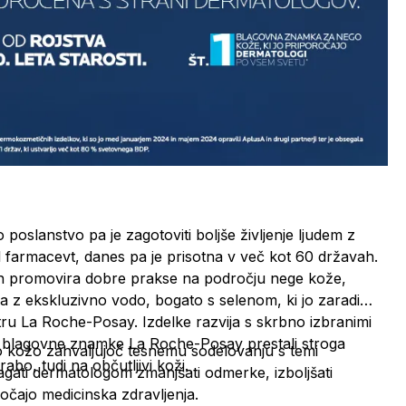
slanstvo pa je zagotoviti boljše življenje ljudem z
 farmacevt, danes pa je prisotna v več kot 60 državah.
 in promovira dobre prakse na področju nege kože,
 z ekskluzivno vodo, bogato s selenom, ki jo zaradi
ntru La Roche-Posay. Izdelke razvija s skrbno izbranimi
ki blagovne znamke La Roche-Posay prestali stroga
vo kožo zahvaljujoč tesnemu sodelovanju s temi
abo, tudi na občutljivi koži.
gati dermatologom zmanjšati odmerke, izboljšati
ročajo medicinska zdravljenja.