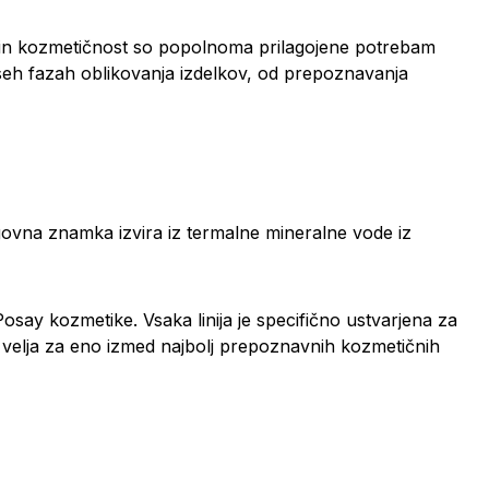
a in kozmetičnost so popolnoma prilagojene potrebam
seh fazah oblikovanja izdelkov, od prepoznavanja
govna znamka izvira iz termalne mineralne vode iz
Posay kozmetike. Vsaka linija je specifično ustvarjena za
 velja za eno izmed najbolj prepoznavnih kozmetičnih