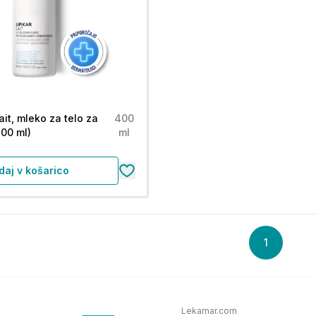
ait, mleko za telo za
400
00 ml)
ml
daj v košarico
1
Lekarnar.com