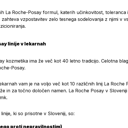
nih La Roche-Posay formul, katerih učinkovitost, toleranc
 zahteva vzpostavitev zelo tesnega sodelovanja z njimi v v
icioniranja.
ay linije v lekarnah
y kozmetika ima že več kot 40 letno tradicijo. Celotna bla
oche-Posay.
ekarnah vam je na voljo več kot 10 različnih linij La Roche 
ože in za točno določen namen. La Roche Posay v Sloveniji
amk.
nije, ki so prisotne v Sloveniji, so:
nego proti nepravilnostim)