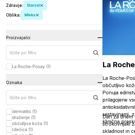
Zdravje
:
Starost
Oblika
:
Mleko
Proizvajalci
Iščite po filtru
La Roche
La Roche-Posay
(
1
)
La Roche-Posa
Oznaka
občutljivo ko
Ponuja edinst
Iščite po filtru
prilagojene v
antioksidativn
dermatitis
(
1
)
sestavinami, 
Dan za dnem La
draženje
(
1
)
klinična presk
občutljiva koža
(
1
)
strokovnjaki 
rdečica
(
1
)
skladnost in 