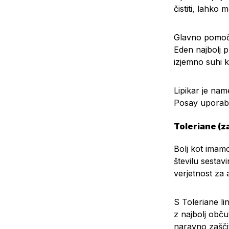
čistiti, lahko 
Glavno pomoč p
Eden najbolj pr
izjemno suhi k
Lipikar je nam
Posay uporablj
Toleriane (z
Bolj kot imam
številu sestav
verjetnost za a
S Toleriane l
z najbolj obču
naravno zaščit