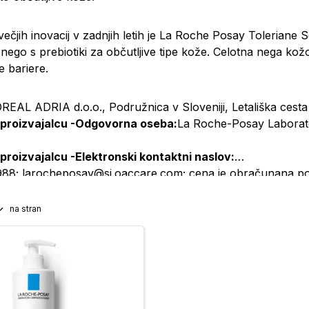
ečjih inovacij v zadnjih letih je La Roche Posay
Toleriane S
 nego s prebiotiki za občutljive tipe kože. Celotna nega kož
 bariere.
OREAL ADRIA d.o.o., Podružnica v Sloveniji, Letališka cesta
 proizvajalcu -Odgovorna oseba:
La Roche-Posay Laborat
 proizvajalcu -Elektronski kontaktni naslov:
88; larocheposay@si.oaccare.com; cena je obračunana po 
na stran