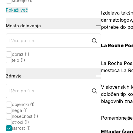
srbenje
(
1
)
Pokaži več
Izdelava takš
dermatologov,
Mesto delovanja
potrebe do poz
Iščite po filtru
La Roche Pos
obraz
(
1
)
telo
(
1
)
La Roche Posa
mesteca La R
Zdravje
V slovenskih l
Iščite po filtru
določen tip k
blagovnih zn
dojenčki
(
1
)
nega
(
1
)
nosečnost
(
1
)
Pomembnejše li
otroci
(
1
)
starost
(
1
)
Effaclar (za