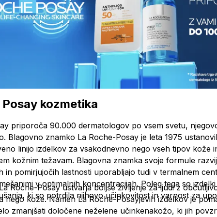
 Posay kozmetika
y priporoča 90.000 dermatologov po vsem svetu, njegovo po
žo. Blagovno znamko La Roche-Posay je leta 1975 ustanovil
veno linijo izdelkov za vsakodnevno nego vseh tipov kože
sem kožnim težavam. Blagovna znamka svoje formule razvija
ih in pomirjujočih lastnosti uporabljajo tudi v termalnem ce
zmešanimi v optimalnih koncentracijah. Poleg tega so izdel
 Roche-Posay ustvarja boljše življenje za ljudi z občutlji
ušanja, ki so potrdila njihovo učinkovitost in varnost za upor
za nego kože. Namen La Roche-Posayjevih izdelkov je poma
celo zmanjšati določene neželene učinke
na
kožo, ki jih povz