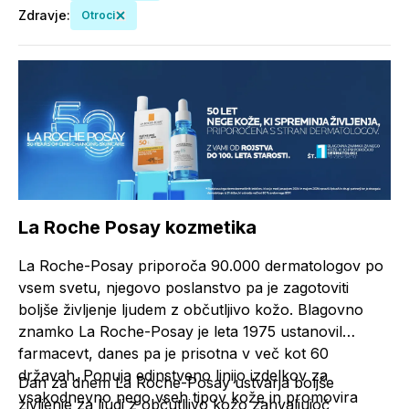
Zdravje
:
Otroci
La Roche Posay kozmetika
La Roche-Posay priporoča 90.000 dermatologov po
vsem svetu, njegovo poslanstvo pa je zagotoviti
boljše življenje ljudem z občutljivo kožo. Blagovno
znamko La Roche-Posay je leta 1975 ustanovil
farmacevt, danes pa je prisotna v več kot 60
državah. Ponuja edinstveno linijo izdelkov za
Dan za dnem La Roche-Posay ustvarja boljše
vsakodnevno nego vseh tipov kože in promovira
življenje za ljudi z občutljivo kožo zahvaljujoč