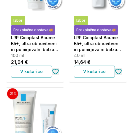
Izbor
Izbor
Brezplačna dostava🚚
Brezplačna dostava🚚
LRP Cicaplast Baume
LRP Cicaplast Baume
B5+, ultra obnovitveni
B5+, ultra obnovitveni
in pomirjevalni balzam
in pomirjevalni balzam
(100 ml)
100 ml
(40 ml)
40 ml
21,94 €
14,64 €
V košarico
V košarico