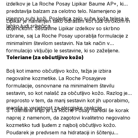
izdelkov je
La Roche Posay Lipikar Baume AP+
, ki
predstavlja balzam za celotno telo. Namenjeno je
izjemno suhi koži. Posledica zelo suhe kože telesa je
Lipikar je namenjen tako odraslim kot tudi otrokom in
lahko tudi srbečica.
dojenčkom. Sestavine Lipikar izdelkov so skrbno
izbrane, saj La Roche Posay uporablja formulacije z
minimalnim številom sestavin. Na tak način v
formulacijo vključijo le sestavine, ki so zaželjene.
Toleriane (za občutljivo kožo)
Bolj kot imamo občutljivo kožo, težja je izbira
negovalne kozmetike. La Roche Posayjeve
formulacije, osnovnane na minimalnem številu
sestavin, so kot nalašč za občutljivo kožo. Razlog je
preprosto v tem, da manj sestavin kot jih uporabimo,
manjša je verjetnost za alergijske reakcije.
S Toleriane linijo je La Roche Posay naredil še korak
naprej z namenom, da zagotovi kvalitetno negovalno
kozmetiko tudi ljudem z najbolj občutljivo kožo.
Poudarek je predvsem na hidrataciji in ščitenju