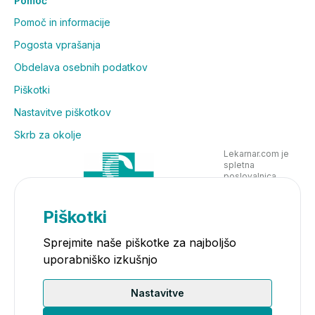
Pomoč
Pomoč in informacije
Pogosta vprašanja
Obdelava osebnih podatkov
Piškotki
Nastavitve piškotkov
Skrb za okolje
Lekarnar.com je
spletna
poslovalnica
Lekarne Nove
Poljane in posluje
v skladu z
Piškotki
zakonodajo
Sprejmite naše piškotke za najboljšo
uporabniško izkušnjo
Nastavitve