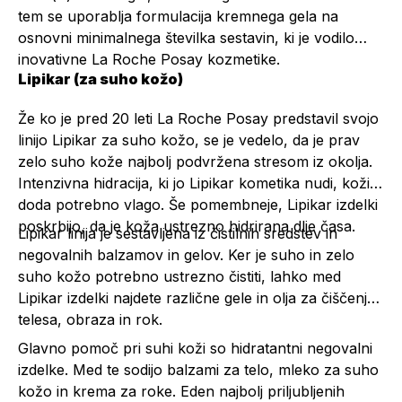
tem se uporablja formulacija kremnega gela na
osnovni minimalnega številka sestavin, ki je vodilo
inovativne La Roche Posay kozmetike.
Lipikar (za suho kožo)
Že ko je pred 20 leti La Roche Posay predstavil svojo
linijo Lipikar za suho kožo, se je vedelo, da je prav
zelo suho kože najbolj podvržena stresom iz okolja.
Intenzivna hidracija, ki jo Lipikar kometika nudi, koži
doda potrebno vlago. Še pomembneje, Lipikar izdelki
poskrbijo, da je koža ustrezno hidrirana dlje časa.
Lipikar linija je sestavljena iz čistilnih sredstev in
negovalnih balzamov in gelov. Ker je suho in zelo
suho kožo potrebno ustrezno čistiti, lahko med
Lipikar izdelki najdete različne gele in olja za čiščenje
telesa, obraza in rok.
Glavno pomoč pri suhi koži so hidratantni negovalni
izdelke. Med te sodijo balzami za telo, mleko za suho
kožo in krema za roke. Eden najbolj priljubljenih