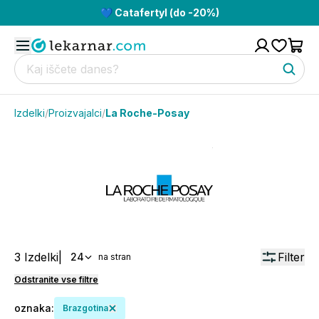
💙 Catafertyl (do -20%)
Izdelki
/
Proizvajalci
/
La Roche-Posay
3
Izdelki
|
Filter
24
na stran
Odstranite vse filtre
oznaka
:
Brazgotina