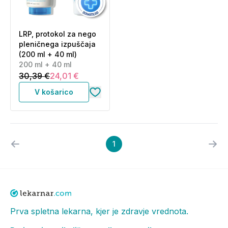
LRP, protokol za nego
pleničnega izpuščaja
(200 ml + 40 ml)
200 ml + 40 ml
30,39 €
24,01 €
V košarico
1
Prva spletna lekarna, kjer je zdravje vrednota.