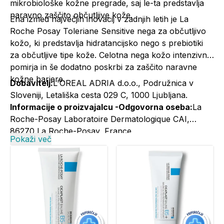
mikrobiološke kožne pregrade, saj le-ta predstavlja
naravno zaščito občutljive kože.
Ena izmed največjih inovacij v zadnjih letih je La
Roche Posay
Toleriane Sensitive nega za občutljivo
kožo
, ki predstavlja hidratancijsko nego s prebiotiki
za občutljive tipe kože. Celotna nega kožo intenzivno
pomirja in še dodatno poskrbi za zaščito naravne
kožne bariere.
Dobavitelj:
L'OREAL ADRIA d.o.o., Podružnica v
Sloveniji, Letališka cesta 029 C, 1000 Ljubljana.
Informacije o proizvajalcu -Odgovorna oseba:
La
Roche-Posay Laboratoire Dermatologique CAI,
86270 La Roche-Posay, France
Pokaži več
Informacije o proizvajalcu -Elektronski kontaktni
naslov:
+386 1 5800 988; larocheposay@si.oaccare.com;
cena je obračunana po ceniku operaterja//
www.laroche-posay.si