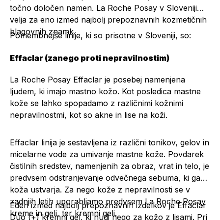
točno določen namen. La Roche Posay v Sloveniji
velja za eno izmed najbolj prepoznavnih kozmetičnih
blagovnih znamk.
Pomembnejše linije, ki so prisotne v Sloveniji, so:
Effaclar (zanego proti nepravilnostim)
La Roche Posay Effaclar je posebej namenjena
ljudem, ki imajo mastno kožo. Kot posledica mastne
kože se lahko spopadamo z različnimi kožnimi
nepravilnostmi, kot so akne in lise na koži.
Effaclar linija je sestavljena iz različni tonikov, gelov in
micelarne vode za umivanje mastne kože. Povdarek
čistilnih sredstev, namenjenih za obraz, vrat in telo, je
predvsem odstranjevanje odvečnega sebuma, ki ga
koža ustvarja. Za nego kože z nepravilnosti se v
zadnjih letih uporabljamo predvsem La Roche Posay
Eden izmed najbolj prepoznavnih izdelkov je
Effaclar
kreme in geli, ter kremni geli.
Duo (+) kremni gel
, ki nudi nego za kožo z lisami. Pri