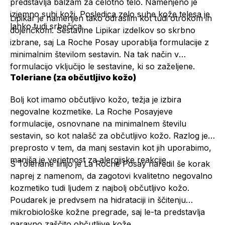
predstavlja balzam za celotno telo. Namenjeno je
izjemno suhi koži. Posledica zelo suhe kože telesa je
Lipikar je namenjen tako odraslim kot tudi otrokom in
lahko tudi srbečica.
dojenčkom. Sestavine Lipikar izdelkov so skrbno
izbrane, saj La Roche Posay uporablja formulacije z
minimalnim številom sestavin. Na tak način v
formulacijo vključijo le sestavine, ki so zaželjene.
Toleriane (za občutljivo kožo)
Bolj kot imamo občutljivo kožo, težja je izbira
negovalne kozmetike. La Roche Posayjeve
formulacije, osnovnane na minimalnem številu
sestavin, so kot nalašč za občutljivo kožo. Razlog je
preprosto v tem, da manj sestavin kot jih uporabimo,
manjša je verjetnost za alergijske reakcije.
S Toleriane linijo je La Roche Posay naredil še korak
naprej z namenom, da zagotovi kvalitetno negovalno
kozmetiko tudi ljudem z najbolj občutljivo kožo.
Poudarek je predvsem na hidrataciji in ščitenju
mikrobiološke kožne pregrade, saj le-ta predstavlja
naravno zaščito občutljive kože.