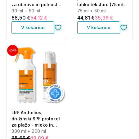
za obnovo in polnost
lahko teksturo (75 ml +
kože (30 ml + 50 ml)
30 ml + 50 ml
50 ml)
75 ml + 50 ml
68,50 €
54,12 €
44,81 €
35,39 €
V košarico
V košarico
LRP Anthelios,
družinski SPF protokol
za plažo - mleko in
mist (300 ml + 200 ml)
300 ml + 200 ml
65,65 €
49,89 €