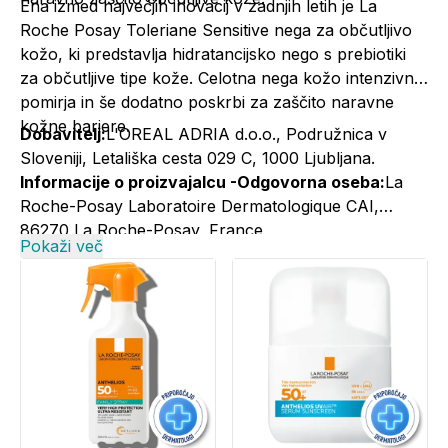
Ena izmed največjih inovacij v zadnjih letih je La
Roche Posay
Toleriane Sensitive nega za občutljivo
kožo
, ki predstavlja hidratancijsko nego s prebiotiki
za občutljive tipe kože. Celotna nega kožo intenzivno
pomirja in še dodatno poskrbi za zaščito naravne
kožne bariere.
Dobavitelj:
L'OREAL ADRIA d.o.o., Podružnica v
Sloveniji, Letališka cesta 029 C, 1000 Ljubljana.
Informacije o proizvajalcu -Odgovorna oseba:
La
Roche-Posay Laboratoire Dermatologique CAI,
86270 La Roche-Posay, France
Pokaži več
Informacije o proizvajalcu -Elektronski kontaktni
naslov:
+386 1 5800 988; larocheposay@si.oaccare.com;
cena je obračunana po ceniku operaterja//
www.laroche-posay.si