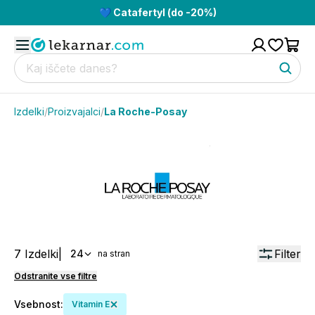
💙 Catafertyl (do -20%)
Izdelki
/
Proizvajalci
/
La Roche-Posay
7
Izdelki
|
Filter
24
na stran
Odstranite vse filtre
Vsebnost
:
Vitamin E