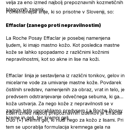
velja za eno izmed najbolj prepoznavnih kozmetičnih
blagovnih znamk.
Pomembnejše linije, ki so prisotne v Sloveniji, so:
Effaclar (zanego proti nepravilnostim)
La Roche Posay Effaclar je posebej namenjena
ljudem, ki imajo mastno kožo. Kot posledica mastne
kože se lahko spopadamo z različnimi kožnimi
nepravilnostmi, kot so akne in lise na koži.
Effaclar linija je sestavljena iz različni tonikov, gelov in
micelarne vode za umivanje mastne kože. Povdarek
čistilnih sredstev, namenjenih za obraz, vrat in telo, je
predvsem odstranjevanje odvečnega sebuma, ki ga
koža ustvarja. Za nego kože z nepravilnosti se v
zadnjih letih uporabljamo predvsem La Roche Posay
Eden izmed najbolj prepoznavnih izdelkov je
Effaclar
kreme in geli, ter kremni geli.
Duo (+) kremni gel
, ki nudi nego za kožo z lisami. Pri
tem se uporablja formulacija kremnega gela na