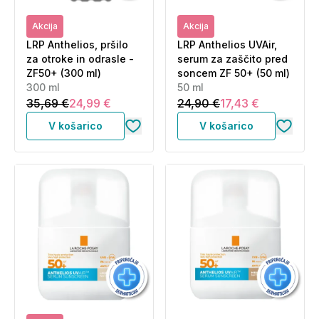
Akcija
Akcija
LRP Anthelios, pršilo
LRP Anthelios UVAir,
za otroke in odrasle -
serum za zaščito pred
ZF50+ (300 ml)
soncem ZF 50+ (50 ml)
300 ml
50 ml
35,69 €
24,99 €
24,90 €
17,43 €
V košarico
V košarico