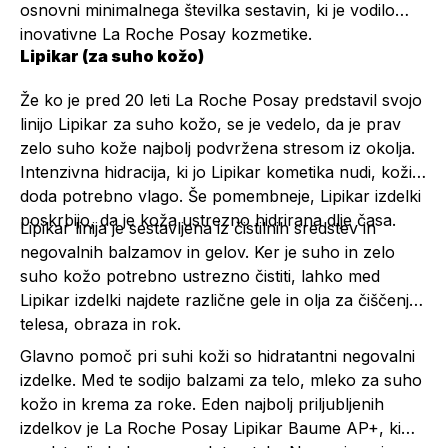
osnovni minimalnega številka sestavin, ki je vodilo
inovativne La Roche Posay kozmetike.
Lipikar (za suho kožo)
Že ko je pred 20 leti La Roche Posay predstavil svojo
linijo Lipikar za suho kožo, se je vedelo, da je prav
zelo suho kože najbolj podvržena stresom iz okolja.
Intenzivna hidracija, ki jo Lipikar kometika nudi, koži
doda potrebno vlago. Še pomembneje, Lipikar izdelki
poskrbijo, da je koža ustrezno hidrirana dlje časa.
Lipikar linija je sestavljena iz čistilnih sredstev in
negovalnih balzamov in gelov. Ker je suho in zelo
suho kožo potrebno ustrezno čistiti, lahko med
Lipikar izdelki najdete različne gele in olja za čiščenje
telesa, obraza in rok.
Glavno pomoč pri suhi koži so hidratantni negovalni
izdelke. Med te sodijo balzami za telo, mleko za suho
kožo in krema za roke. Eden najbolj priljubljenih
izdelkov je
La Roche Posay Lipikar Baume AP+
, ki