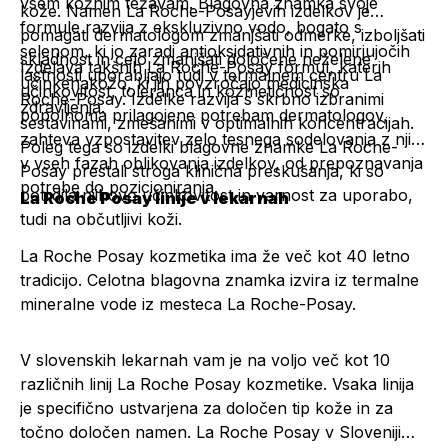
vsem kožnim težavam. Blagovna znamka svoje
kože. Namen La Roche-Posayjevih izdelkov je
formule razvija z ekskluzivno vodo, bogato s
pomagati dermatologom zmanjšati odmerke, izboljšati
selenom, ki jo zaradi antioksidativnih in pomirjujočih
skladnost in celo zmanjšati določene neželene
Izdelava takšnih La Roche-Posay formul, katerih
lastnosti uporabljajo tudi v termalnem centru La
učinke
na
kožo, ki jih povzročajo medicinska
učinkovitost, toleranca in kozmetičnost so
Roche-Posay. Izdelke razvija s skrbno izbranimi
zdravljenja.
popolnoma prilagojene potrebam dermatologov,
sestavinami, zmešanimi v optimalnih koncentracijah.
zahteva vzpostavitev zelo tesnega sodelovanja z njimi
Poleg tega so izdelki blagovne znamke La Roche-
v vseh fazah oblikovanja izdelkov, od prepoznavanja
Posay prestali stroga klinična preskušanja, ki so
potrebe do pozicioniranja.
potrdila njihovo učinkovitost in varnost za uporabo,
La Roche Posay linije v lekarnah
tudi na občutljivi koži.
La Roche Posay kozmetika ima že več kot 40 letno
tradicijo. Celotna blagovna znamka izvira iz termalne
mineralne vode iz mesteca La Roche-Posay.
V slovenskih lekarnah vam je na voljo več kot 10
različnih linij La Roche Posay kozmetike. Vsaka linija
je specifično ustvarjena za določen tip kože in za
točno določen namen. La Roche Posay v Sloveniji