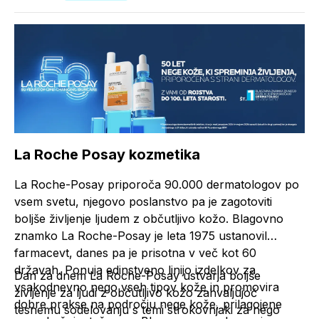
La Roche Posay kozmetika
La Roche-Posay priporoča 90.000 dermatologov po
vsem svetu, njegovo poslanstvo pa je zagotoviti
boljše življenje ljudem z občutljivo kožo. Blagovno
znamko La Roche-Posay je leta 1975 ustanovil
farmacevt, danes pa je prisotna v več kot 60
državah. Ponuja edinstveno linijo izdelkov za
Dan za dnem La Roche-Posay ustvarja boljše
vsakodnevno nego vseh tipov kože in promovira
življenje za ljudi z občutljivo kožo zahvaljujoč
dobre prakse na področju nege kože, prilagojene
tesnemu sodelovanju s temi strokovnjaki za nego