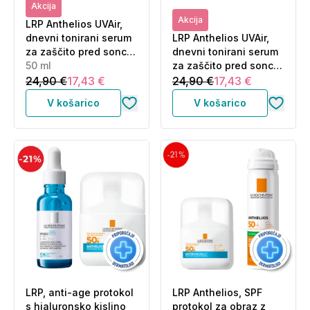
Akcija
Akcija
LRP Anthelios UVAir,
dnevni tonirani serum
LRP Anthelios UVAir,
za zaščito pred sonce
dnevni tonirani serum
- Light - ZF50+ (50 ml)
50 ml
za zaščito pred sonce
- Medium - ZF50+ (50
24,90 €
17,43 €
24,90 €
17,43 €
ml)
V košarico
V košarico
LRP, anti-age protokol
LRP Anthelios, SPF
s hialuronsko kislino
protokol za obraz z