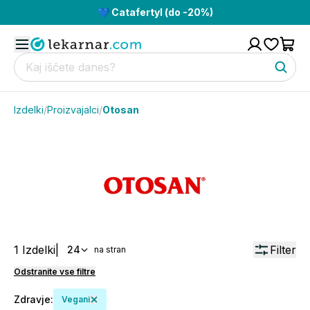
💙 Catafertyl (do -20%)
Izdelki
/
Proizvajalci
/
Otosan
1
Izdelki
|
Filter
24
na stran
Odstranite vse filtre
Zdravje
:
Vegani