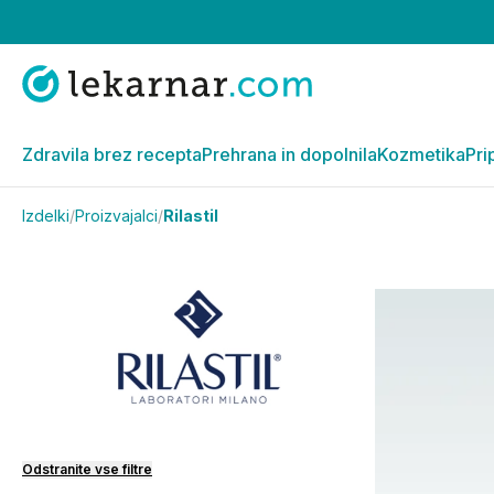
Zdravila brez recepta
Prehrana in dopolnila
Kozmetika
Pri
Izdelki
/
Proizvajalci
/
Rilastil
Odstranite vse filtre