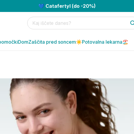
💙 Catafertyl (do -20%)
pomočki
Dom
Zaščita pred soncem☀️
Potovalna lekarna🏖️