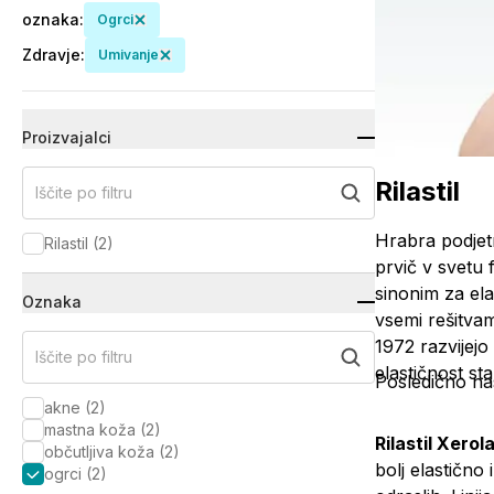
oznaka
:
Ogrci
Zdravje
:
Umivanje
Proizvajalci
Rilastil
Iščite po filtru
Hrabra podjetn
Rilastil
(
2
)
prvič v svetu 
sinonim za ela
Oznaka
vsemi rešitvam
1972 razvijejo 
Iščite po filtru
elastičnost st
Posledično nas
akne
(
2
)
mastna koža
(
2
)
Rilastil Xerol
občutljiva koža
(
2
)
bolj elastično
ogrci
(
2
)