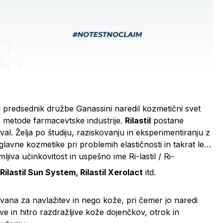
i predsednik družbe Ganassini naredil kozmetični svet
n metode farmacevtske industrije.
Rilastil
postane
val. Želja po študiju, raziskovanju in eksperimentiranju z
glavne kozmetike pri problemih elastičnosti in takrat leta
ljiva učinkovitost in uspešno ime Ri-lastil / Ri-
 Rilastil Sun System, Rilastil Xerolact
itd.
ovana za navlažitev in nego kože, pri čemer jo naredi
ive in hitro razdražljive kože dojenčkov, otrok in