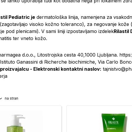
ja se lahko uporablja tudi kot dodatna nega pri lokalnem zdra
stil Pediatric je
dermatološka linija, namenjena za vsakodnev
(zagotavljajo visoko kožno toleranco), za negovanje kože (v
e pod plenicami). V sami liniji izpostavljamo izdelek
Rilastil
atitis ter vneto kožo.
armagea d.o.o., Litostrojska cesta 40,1000 Ljubljana. htt
Istituto Ganassini di Richerche biochimiche, Via Carlo Bonc
 proizvajalcu - Elektronski kontaktni naslov:
tajnistvo@ph
erja
na stran