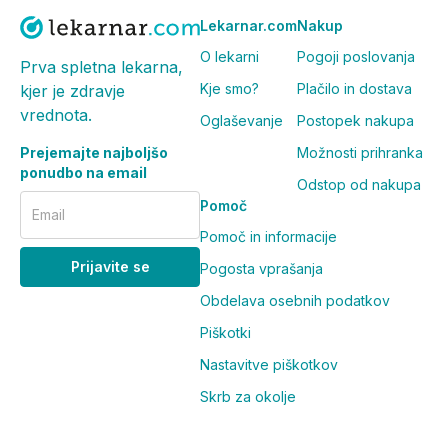
Lekarnar.com
Nakup
O lekarni
Pogoji poslovanja
Prva spletna lekarna,
Kje smo?
Plačilo in dostava
kjer je zdravje
vrednota.
Oglaševanje
Postopek nakupa
Prejemajte najboljšo
Možnosti prihranka
ponudbo na email
Odstop od nakupa
Pomoč
Email
Pomoč in informacije
Prijavite se
Pogosta vprašanja
Obdelava osebnih podatkov
Piškotki
Nastavitve piškotkov
Skrb za okolje