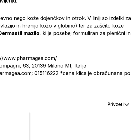
vljenju.
no nego kože dojenčkov in otrok. V liniji so izdelki za
lažijo in hranijo kožo v globino) ter za zaščito kože
 Dermastil mazilo
, ki je posebej formuliran za plenični in
ps://www.pharmagea.com/
ompagni, 63, 20139 Milano MI, Italija
armagea.com; 015116222 *cena klica je obračunana po
Privzeti