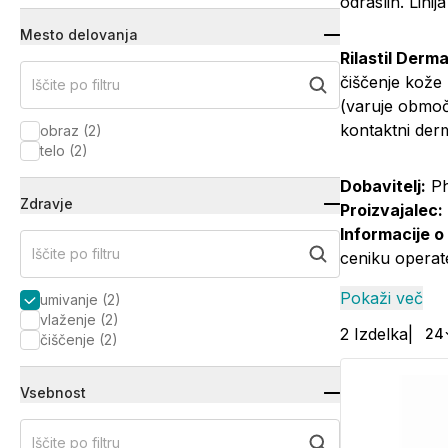
odraslih. Lini
Mesto delovanja
Rilastil Derma
čiščenje kože 
Iščite po filtru
(varuje območj
kontaktni derm
obraz
(
2
)
telo
(
2
)
Dobavitelj:
Ph
Zdravje
Proizvajalec:
Informacije o
Iščite po filtru
ceniku operat
Pokaži več
umivanje
(
2
)
vlaženje
(
2
)
2
Izdelka
|
24
čiščenje
(
2
)
Vsebnost
Iščite po filtru