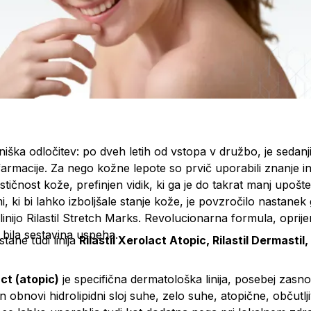
iška odločitev: po dveh letih od vstopa v družbo, je sedanj
farmacije. Za nego kožne lepote so prvič uporabili znanje i
stičnost kože, prefinjen vidik, ki ga je do takrat manj upošte
i, ki bi lahko izboljšale stanje kože, je povzročilo nastanek 
linijo Rilastil Stretch Marks. Revolucionarna formula, oprijem
a bila sestavina uspeha.
tane tudi linija
R
ilastil Xerolact Atopic, Rilastil Dermastil,
act (atopic)
je specifična dermatološka linija, posebej zasn
 in obnovi hidrolipidni sloj suhe, zelo suhe, atopične, občutlj