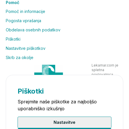
Pomoč
Pomoč in informacije
Pogosta vprašanja
Obdelava osebnih podatkov
Piškotki
Nastavitve piškotkov
Skrb za okolje
Lekarnar.com je
spletna
poslovalnica
Lekarne Nove
Poljane in posluje
v skladu z
Piškotki
zakonodajo
Sprejmite naše piškotke za najboljšo
uporabniško izkušnjo
Nastavitve