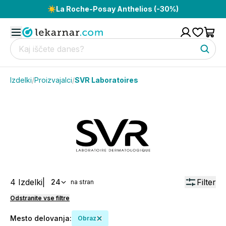
☀️
La Roche-Posay Anthelios (-30%)
Izdelki
/
Proizvajalci
/
SVR Laboratoires
4
Izdelki
|
Filter
24
na stran
Odstranite vse filtre
Mesto delovanja
:
Obraz