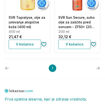
SVR Topialyse, olje za
SVR Sun Secure, suho
umivanje atopične
olje za zaščito pred
kože (400 ml)
soncem - ZF50+ (200
400 ml
ml)
200 ml
21,47 €
32,12 €
V košarico
V košarico
1
Prva spletna lekarna, kjer je zdravje vrednota.