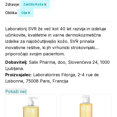
Zdravje
:
Zaščita Kože
Oblika
:
Olje
Laboratorij SVR že več kot 40 let razvija in izdeluje
učinkovite, kvalitetne in varne dermokozmetične
izdelke za najobčutljivejšo kožo. SVR prinaša
inovativne rešitve, ki jih vrhunski strokovnjaki
priporočajo svojim pacientom.
Dobavitelj
: Salix Pharma, doo, Slovenčeva 24, 1000
Ljubljana.
Proizvajalec
: Laboratorires Filorga, 2-4 rue de
Lisbonne, 75008 Paris, Francija
Pokaži več