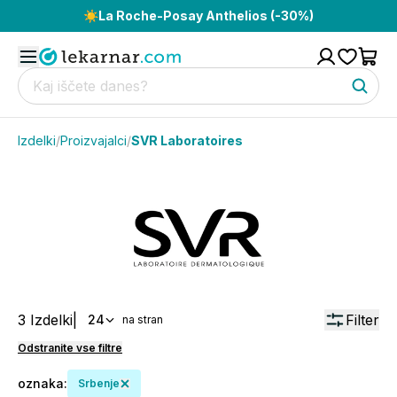
☀️
La Roche-Posay Anthelios (-30%)
Izdelki
/
Proizvajalci
/
SVR Laboratoires
3
Izdelki
|
Filter
24
na stran
Odstranite vse filtre
oznaka
:
Srbenje