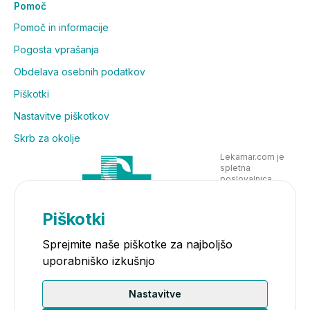
Pomoč
Pomoč in informacije
Pogosta vprašanja
Obdelava osebnih podatkov
Piškotki
Nastavitve piškotkov
Skrb za okolje
Lekarnar.com je
spletna
poslovalnica
Lekarne Nove
Poljane in posluje
v skladu z
Piškotki
zakonodajo
Sprejmite naše piškotke za najboljšo
uporabniško izkušnjo
Nastavitve