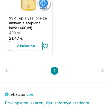
SVR Topialyse, olje za
umivanje atopične
kože (400 ml)
400 ml
21,47 €
V košarico
1
Prva spletna lekarna, kjer je zdravje vrednota.