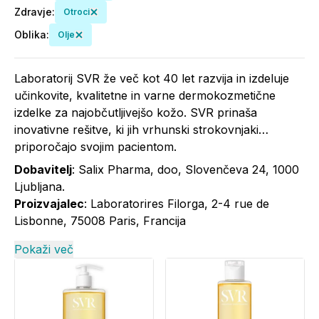
Zdravje
:
Otroci
Oblika
:
Olje
Laboratorij SVR že več kot 40 let razvija in izdeluje
učinkovite, kvalitetne in varne dermokozmetične
izdelke za najobčutljivejšo kožo. SVR prinaša
inovativne rešitve, ki jih vrhunski strokovnjaki
priporočajo svojim pacientom.
Dobavitelj
: Salix Pharma, doo, Slovenčeva 24, 1000
Ljubljana.
Proizvajalec
: Laboratorires Filorga, 2-4 rue de
Lisbonne, 75008 Paris, Francija
Pokaži več