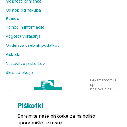
Možnosti prihranka
Odstop od nakupa
Pomoč
Pomoč in informacije
Pogosta vprašanja
Obdelava osebnih podatkov
Piškotki
Nastavitve piškotkov
Skrb za okolje
Lekarnar.com je
spletna
poslovalnica
Lekarne Nove
Poljane in posluje
v skladu z
Piškotki
zakonodajo
Sprejmite naše piškotke za najboljšo
uporabniško izkušnjo