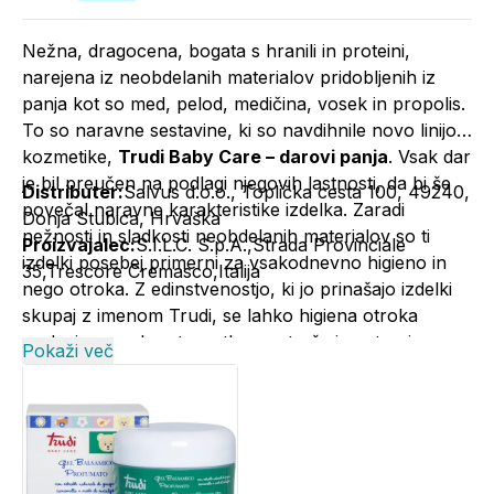
Nežna, dragocena, bogata s hranili in proteini,
narejena iz neobdelanih materialov pridobljenih iz
panja kot so med, pelod, medičina, vosek in propolis.
To so naravne sestavine, ki so navdihnile novo linijo
kozmetike,
Trudi Baby Care – darovi panja
. Vsak dar
je bil preučen na podlagi njegovih lastnosti, da bi še
Distributer:
Salvus d.o.o., Toplička cesta 100, 49240,
povečal naravne karakteristike izdelka. Zaradi
Donja Stubica, Hrvaška
nežnosti in sladkosti neobdelanih materialov so ti
Proizvajalec:
S.I.L.C. S.p.A.,Strada Provinciale
izdelki posebej primerni za vsakodnevno higieno in
35,Trescore Cremasco,Italija
nego otroka. Z edinstvenostjo, ki jo prinašajo izdelki
skupaj z imenom Trudi, se lahko higiena otroka
prelevi v posebne trenutke za starše in ustvari
Pokaži več
spomine ter povezanost.