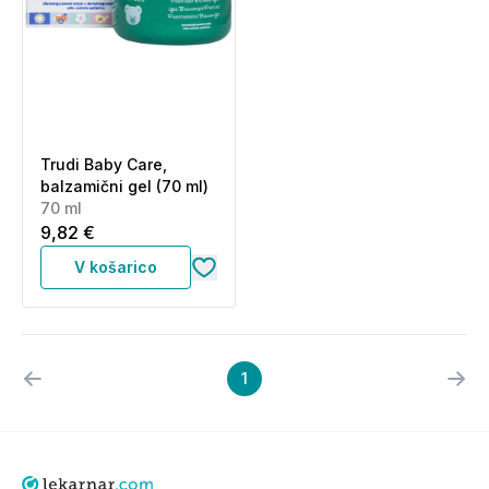
Trudi Baby Care,
balzamični gel (70 ml)
70 ml
9,82 €
V košarico
1