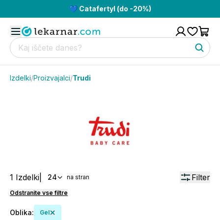
💙 Catafertyl (do -20%)
Izdelki
/
Proizvajalci
/
Trudi
1
Izdelki
|
Filter
24
na stran
Odstranite vse filtre
Oblika
:
Gel