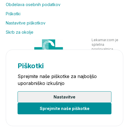
Obdelava osebnih podatkov
Piškotki
Nastavitve piškotkov
Skrb za okolje
Lekarnar.com je
spletna
poslovalnica
Lekarne Nove
Poljane in posluje
v skladu z
Piškotki
zakonodajo
Sprejmite naše piškotke za najboljšo
uporabniško izkušnjo
Nastavitve
Sprejmite naše piškotke