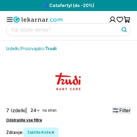
💙 Catafertyl (do -20%)
Izdelki
/
Proizvajalci
/
Trudi
7
Izdelki
|
Filter
24
na stran
Odstranite vse filtre
Zdravje
:
Zaščita Kože