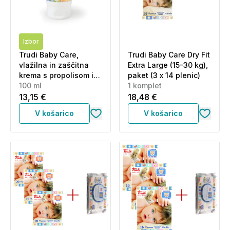
Izbor
Trudi Baby Care,
Trudi Baby Care Dry Fit
vlažilna in zaščitna
Extra Large (15-30 kg),
krema s propolisom in
paket (3 x 14 plenic)
ognjičem (100 ml)
100 ml
1 komplet
13,15 €
18,48 €
V košarico
V košarico