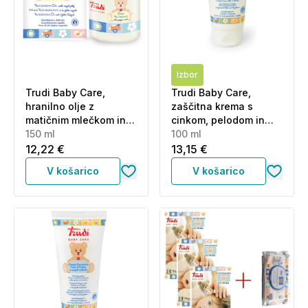
Izbor
Trudi Baby Care,
Trudi Baby Care,
hranilno olje z
zaščitna krema s
matičnim mlečkom in
cinkom, pelodom in
oljem sladkega
150 ml
ognjičem (100 ml)
100 ml
mandlja (150 ml)
12,22 €
13,15 €
V košarico
V košarico