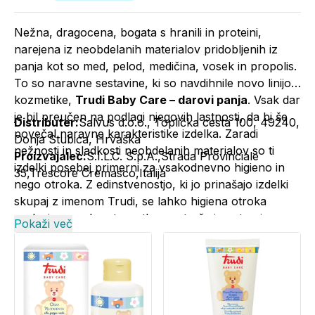
Nežna, dragocena, bogata s hranili in proteini,
narejena iz neobdelanih materialov pridobljenih iz
panja kot so med, pelod, medičina, vosek in propolis.
To so naravne sestavine, ki so navdihnile novo linijo
kozmetike,
Trudi Baby Care – darovi panja
. Vsak dar
je bil preučen na podlagi njegovih lastnosti, da bi še
Distributer:
Salvus d.o.o., Toplička cesta 100, 49240,
povečal naravne karakteristike izdelka. Zaradi
Donja Stubica, Hrvaška
nežnosti in sladkosti neobdelanih materialov so ti
Proizvajalec:
S.I.L.C. S.p.A.,Strada Provinciale
izdelki posebej primerni za vsakodnevno higieno in
35,Trescore Cremasco,Italija
nego otroka. Z edinstvenostjo, ki jo prinašajo izdelki
skupaj z imenom Trudi, se lahko higiena otroka
prelevi v posebne trenutke za starše in ustvari
Pokaži več
spomine ter povezanost.