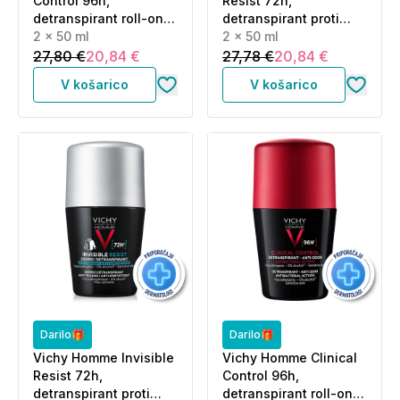
Control 96h,
Resist 72h,
detranspirant roll-on
detranspirant proti
proti neprijetnemu
2 x 50 ml
madežem in
2 x 50 ml
vonju - paket (2 x 50
razdraženosti - roll-on
27,80 €
20,84 €
27,78 €
20,84 €
ml)
- paket (2 x 50 ml)
V košarico
V košarico
Darilo🎁
Darilo🎁
Vichy Homme Invisible
Vichy Homme Clinical
Resist 72h,
Control 96h,
detranspirant proti
detranspirant roll-on