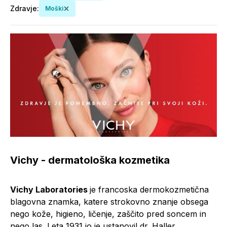
Zdravje
:
Moški
Vichy - dermatološka kozmetika
Vichy Laboratories
je francoska dermokozmetična
blagovna znamka, katere strokovno znanje obsega
nego kože, higieno, ličenje, zaščito pred soncem in
nego las. Leta 1931 jo je ustanovil dr. Haller,