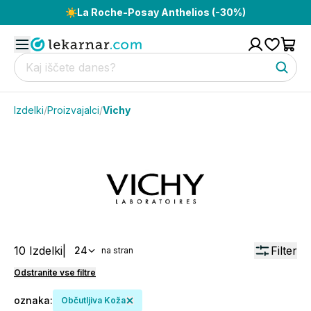
☀️
La Roche-Posay Anthelios (-30%)
Izdelki
/
Proizvajalci
/
Vichy
10
Izdelki
|
Filter
24
na stran
Odstranite vse filtre
oznaka
:
Občutljiva Koža