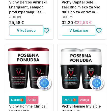
Vichy Dercos Aminexil
Vichy Capital Soleil,
Energisant, šampon
zaščitno mleko za vso
proti izpadanju las
družino za obraz in
(400 ml)
400 ml
telo ZF 30 (300 ml)
300 ml
25,58 €
32,20 €
22,53 €
V košarico
V košarico
Darilo🎁
Akcija
Darilo🎁
Akcija
Vichy Homme Clinical
Vichy Homme Invisible