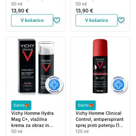
madežem in
50 ml
proti neprijetnemu
50 ml
razdraženosti - roll-on
vonju (50 ml)
13,90 €
13,90 €
(50 ml)
V košarico
V košarico
Darilo🎁
Darilo🎁
Vichy Homme Hydra
Vichy Homme Clinical
Mag C+, vlažilna
Control, antiperspirant
krema za obraz in
sprej proti potenju (125
predel okrog oči (50
50 ml
ml)
125 ml