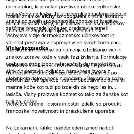
dermatolog, ki je odkril pozitivne učinke vulkanske
vode Vichy na kožo. Ta z minerali obogatena voda je
Izdelki znamke
Vichy
so obogateni z mineralizirano
znana po svojih sposobnostih obnove in krepitve
termalno vodo Vichy, ki je sestavni del vseh izdelkov
zaščitne pregrade kože ter predstavlja temelj
znamke in zagotavlja njihovo edinstvenost.
Vichyjeve vizije dermokozmetike: učinkovitost in
varnost postavlja v ospredje vseh svojih formulacij,
Vichy kozmetika
raziskave in inovacije pa namenja izboljšanju vidnih
znakov zdrave kože v vsaki fazi življenja. Formulacije
vsebujejo strog izbor referenčnih dermatoloških
Vichy kozmetika je ena izmed najbolj razpoznavnih
aktivnih sestavin izključno naravnega izvora z
francoskih znamk za nego telesa. Poznani so po
globinskim delovanjem in močnim učinkom na kožo.
izdelkih za vse tipe kož, vse od občutljive do suhe ali
mastne kože kot tudi po izdelkih za nego las in
lasišča. Vichy proizvaja kozmetiko tako za ženske kot
tudi za moške.
Vichyjeve kreme, losjoni in ostali izdelki so produkt
francoske inovativnosti in preizkušene uporabe.
Na Lekarnarju lahko najdete eden izmed najbolj