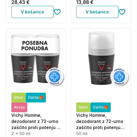
ml)
28,43 €
13,88 €
V košarico
V košarico
Izbor
Darilo🎁
Akcija
Izbor
Darilo🎁
Vichy Homme,
Vichy Homme,
dezodorant z 72-urno
dezodorant z 72-urno
zaščito proti potenju -
zaščito proti potenju
paket (2 x50 ml)
2 x 50 ml
(50 ml)
50 ml