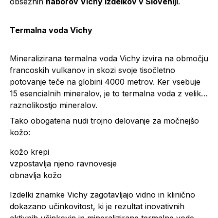
obsežnih
naborov Vichy izdelkov v Sloveniji
.
Termalna voda Vichy
Mineralizirana termalna voda Vichy izvira na območju
francoskih vulkanov in skozi svoje tisočletno
potovanje teče na globini 4000 metrov. Ker vsebuje
15 esencialnih mineralov, je to termalna voda z veliko
raznolikostjo mineralov.
Tako obogatena nudi trojno delovanje za močnejšo
kožo:
kožo krepi
vzpostavlja njeno ravnovesje
obnavlja kožo
Izdelki znamke Vichy zagotavljajo vidno in klinično
dokazano učinkovitost, ki je rezultat inovativnih