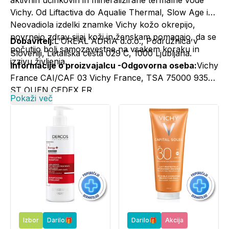
aktivnih učinkovin in mineralizirane termalne vode
Vichy. Od Liftactiva do Aqualie Thermal, Slow Age in
Neovadiola izdelki znamke Vichy kožo okrepijo,
povrnejo zdrav sijaj koži in ženskam pomagajo, da se
Dobavitelj:
L'OREAL ADRIA d.o.o., Podružnica v
počutijo bolj samozavestne na vsakem koraku in
Sloveniji, Letališka cesta 029 C, 1000 Ljubljana.
izzivu življenja.
Informacije o proizvajalcu -Odgovorna oseba:
Vichy
France CAI/CAF 03 Vichy France, TSA 75000 93584
ST OUEN CEDEX FR.
Pokaži več
Kontakt:
+386 1 5800 980, vichy@si.oaccare.com,
cena je obračunana po ceniku operaterja//
www.vichy.si
Izbor
Darilo🎁
Darilo🎁
Akcija