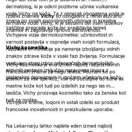
dermatolog, ki je odkril pozitivne učinke vulkanske
vode Vichy na kožo. Ta z minerali obogatena voda je
Izdelki znamke
Vichy
so obogateni z mineralizirano
znana po svojih sposobnostih obnove in krepitve
termalno vodo Vichy, ki je sestavni del vseh izdelkov
zaščitne pregrade kože ter predstavlja temelj
znamke in zagotavlja njihovo edinstvenost.
Vichyjeve vizije dermokozmetike: učinkovitost in
varnost postavlja v ospredje vseh svojih formulacij,
Vichy kozmetika
raziskave in inovacije pa namenja izboljšanju vidnih
znakov zdrave kože v vsaki fazi življenja. Formulacije
vsebujejo strog izbor referenčnih dermatoloških
Vichy kozmetika je ena izmed najbolj razpoznavnih
aktivnih sestavin izključno naravnega izvora z
francoskih znamk za nego telesa. Poznani so po
globinskim delovanjem in močnim učinkom na kožo.
izdelkih za vse tipe kož, vse od občutljive do suhe ali
mastne kože kot tudi po izdelkih za nego las in
lasišča. Vichy proizvaja kozmetiko tako za ženske kot
tudi za moške.
Vichyjeve kreme, losjoni in ostali izdelki so produkt
francoske inovativnosti in preizkušene uporabe.
Na Lekarnarju lahko najdete eden izmed najbolj