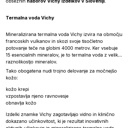
obsežnih
naborov Vichy izdelkov v Sloveniji
.
Termalna voda Vichy
Mineralizirana termalna voda Vichy izvira na območju
francoskih vulkanov in skozi svoje tisočletno
potovanje teče na globini 4000 metrov. Ker vsebuje
15 esencialnih mineralov, je to termalna voda z veliko
raznolikostjo mineralov.
Tako obogatena nudi trojno delovanje za močnejšo
kožo:
kožo krepi
vzpostavlja njeno ravnovesje
obnavlja kožo
Izdelki znamke Vichy zagotavljajo vidno in klinično
dokazano učinkovitost, ki je rezultat inovativnih