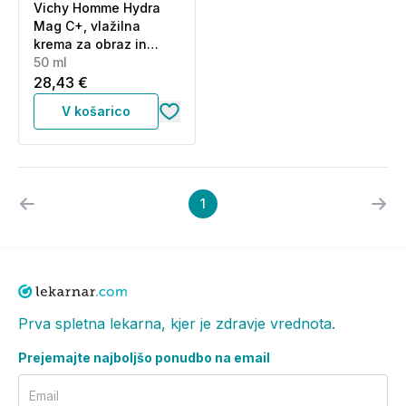
Vichy Homme Hydra
Mag C+, vlažilna
krema za obraz in
predel okrog oči (50
50 ml
ml)
28,43 €
V košarico
1
Prva spletna lekarna, kjer je zdravje vrednota.
Prejemajte najboljšo ponudbo na email
Email