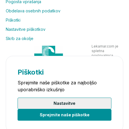
Pogosta vprašanja
Obdelava osebnih podatkov
Piškotki
Nastavitve piškotkov
Skrb za okolje
Lekarnar.com je
spletna
poslovalnica
Lekarne Nove
Poljane in posluje
v skladu z
Piškotki
zakonodajo
Sprejmite naše piškotke za najboljšo
uporabniško izkušnjo
Nastavitve
Sprejmite naše piškotke