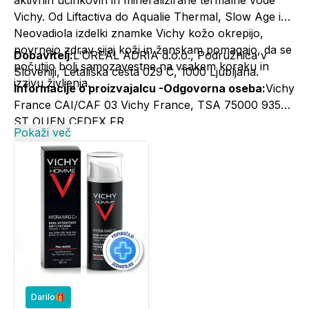
aktivnih učinkovin in mineralizirane termalne vode
Vichy. Od Liftactiva do Aqualie Thermal, Slow Age in
Neovadiola izdelki znamke Vichy kožo okrepijo,
povrnejo zdrav sijaj koži in ženskam pomagajo, da se
Dobavitelj:
L'OREAL ADRIA d.o.o., Podružnica v
počutijo bolj samozavestne na vsakem koraku in
Sloveniji, Letališka cesta 029 C, 1000 Ljubljana.
izzivu življenja.
Informacije o proizvajalcu -Odgovorna oseba:
Vichy
France CAI/CAF 03 Vichy France, TSA 75000 93584
ST OUEN CEDEX FR.
Pokaži več
Kontakt:
+386 1 5800 980, vichy@si.oaccare.com,
cena je obračunana po ceniku operaterja//
www.vichy.si
Darilo🎁