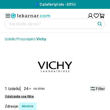
💙 Catafertyl (do -20%)
Izdelki
/
Proizvajalci
/
Vichy
1
Izdelki
|
Filter
24
na stran
Odstranite vse filtre
Zdravje
:
Moški