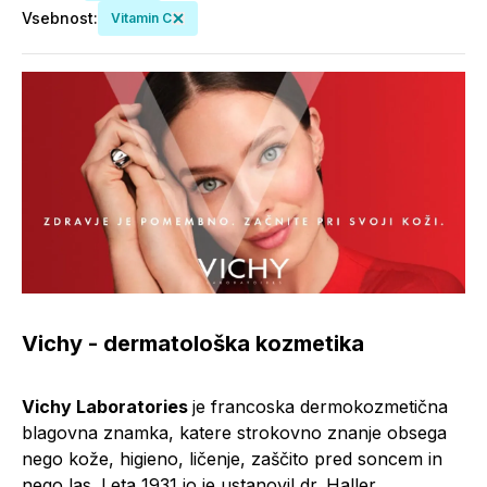
Vsebnost
:
Vitamin C
Vichy - dermatološka kozmetika
Vichy Laboratories
je francoska dermokozmetična
blagovna znamka, katere strokovno znanje obsega
nego kože, higieno, ličenje, zaščito pred soncem in
nego las. Leta 1931 jo je ustanovil dr. Haller,