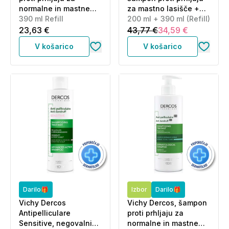
normalne in mastne
za mastno lasišče +
lase - eko refill (390
390 ml Refill
eko polnilo za mastno
200 ml + 390 ml (Refill)
ml)
lasišče (200 ml + 390
23,63 €
43,77 €
34,59 €
ml)
V košarico
V košarico
Darilo🎁
Izbor
Darilo🎁
Vichy Dercos
Vichy Dercos, šampon
Antipelliculare
proti prhljaju za
Sensitive, negovalni
normalne in mastne