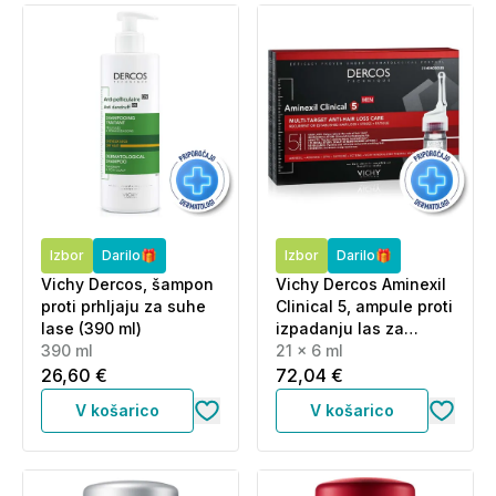
Izbor
Darilo🎁
Izbor
Darilo🎁
Vichy Dercos, šampon
Vichy Dercos Aminexil
proti prhljaju za suhe
Clinical 5, ampule proti
lase (390 ml)
izpadanju las za
390 ml
moške (21 x 6 ml)
21 x 6 ml
26,60 €
72,04 €
V košarico
V košarico