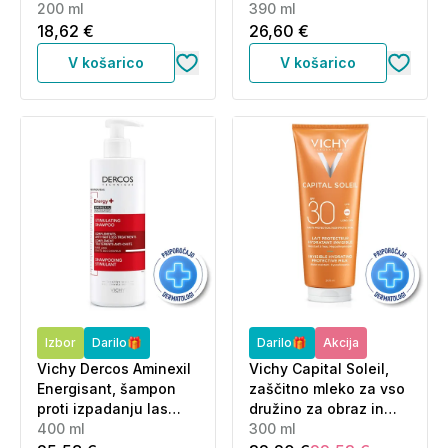
šampon proti prhljaju
200 ml
lase (390 ml)
390 ml
za občutljive lase (200
18,62 €
26,60 €
ml)
V košarico
V košarico
Izbor
Darilo🎁
Darilo🎁
Akcija
Vichy Dercos Aminexil
Vichy Capital Soleil,
Energisant, šampon
zaščitno mleko za vso
proti izpadanju las
družino za obraz in
(400 ml)
400 ml
telo ZF 30 (300 ml)
300 ml