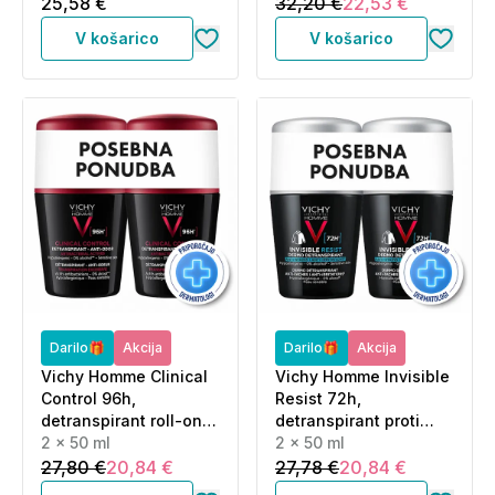
25,58 €
32,20 €
22,53 €
V košarico
V košarico
Darilo🎁
Akcija
Darilo🎁
Akcija
Vichy Homme Clinical
Vichy Homme Invisible
Control 96h,
Resist 72h,
detranspirant roll-on
detranspirant proti
proti neprijetnemu
2 x 50 ml
madežem in
2 x 50 ml
vonju - paket (2 x 50
razdraženosti - roll-on
27,80 €
20,84 €
27,78 €
20,84 €
ml)
- paket (2 x 50 ml)