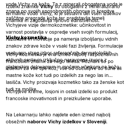
vode Vichy na kožo. Ta z minerali obogatena voda je
Izdelki znamke
Vichy
so obogateni z mineralizirano
znana po svojih sposobnostih obnove in krepitve
termalno vodo Vichy, ki je sestavni del vseh izdelkov
zaščitne pregrade kože ter predstavlja temelj
znamke in zagotavlja njihovo edinstvenost.
Vichyjeve vizije dermokozmetike: učinkovitost in
varnost postavlja v ospredje vseh svojih formulacij,
Vichy kozmetika
raziskave in inovacije pa namenja izboljšanju vidnih
znakov zdrave kože v vsaki fazi življenja. Formulacije
vsebujejo strog izbor referenčnih dermatoloških
Vichy kozmetika je ena izmed najbolj razpoznavnih
aktivnih sestavin izključno naravnega izvora z
francoskih znamk za nego telesa. Poznani so po
globinskim delovanjem in močnim učinkom na kožo.
izdelkih za vse tipe kož, vse od občutljive do suhe ali
mastne kože kot tudi po izdelkih za nego las in
lasišča. Vichy proizvaja kozmetiko tako za ženske kot
tudi za moške.
Vichyjeve kreme, losjoni in ostali izdelki so produkt
francoske inovativnosti in preizkušene uporabe.
Na Lekarnarju lahko najdete eden izmed najbolj
obsežnih
naborov Vichy izdelkov v Sloveniji
.