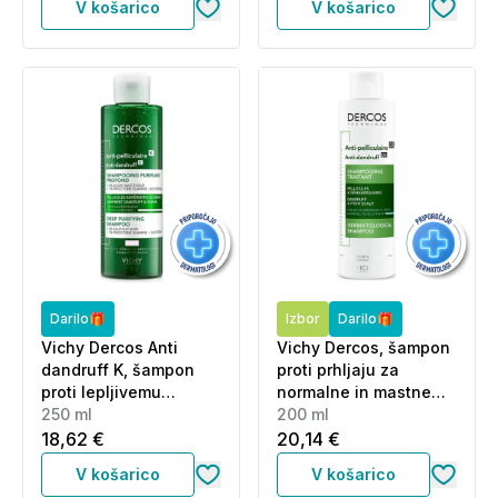
V košarico
V košarico
Darilo🎁
Izbor
Darilo🎁
Vichy Dercos Anti
Vichy Dercos, šampon
dandruff K, šampon
proti prhljaju za
proti lepljivemu
normalne in mastne
prhljaju in sebumu
250 ml
lase (200 ml)
200 ml
(250 ml)
18,62 €
20,14 €
V košarico
V košarico