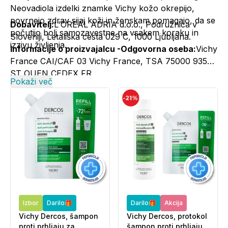
Neovadiola izdelki znamke Vichy kožo okrepijo,
povrnejo zdrav sijaj koži in ženskam pomagajo, da se
Dobavitelj:
L'OREAL ADRIA d.o.o., Podružnica v
počutijo bolj samozavestne na vsakem koraku in
Sloveniji, Letališka cesta 029 C, 1000 Ljubljana.
izzivu življenja.
Informacije o proizvajalcu -Odgovorna oseba:
Vichy
France CAI/CAF 03 Vichy France, TSA 75000 93584
ST OUEN CEDEX FR.
Pokaži več
Kontakt:
+386 1 5800 980, vichy@si.oaccare.com,
cena je obračunana po ceniku operaterja//
www.vichy.si
Izbor
Darilo🎁
Darilo🎁
Akcija
Vichy Dercos, šampon
Vichy Dercos, protokol
proti prhljaju za
šampon proti prhljaju