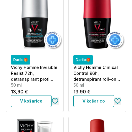
Darilo🎁
Darilo🎁
Vichy Homme Invisible
Vichy Homme Clinical
Resist 72h,
Control 96h,
detranspirant proti
detranspirant roll-on
madežem in
50 ml
proti neprijetnemu
50 ml
razdraženosti - roll-on
vonju (50 ml)
13,90 €
13,90 €
(50 ml)
V košarico
V košarico