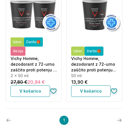
Izbor
Darilo🎁
Akcija
Izbor
Darilo🎁
Vichy Homme,
Vichy Homme,
dezodorant z 72-urno
dezodorant z 72-urno
zaščito proti potenju -
zaščito proti potenju
paket (2 x50 ml)
2 x 50 ml
(50 ml)
50 ml
27,80 €
20,84 €
13,90 €
V košarico
V košarico
1