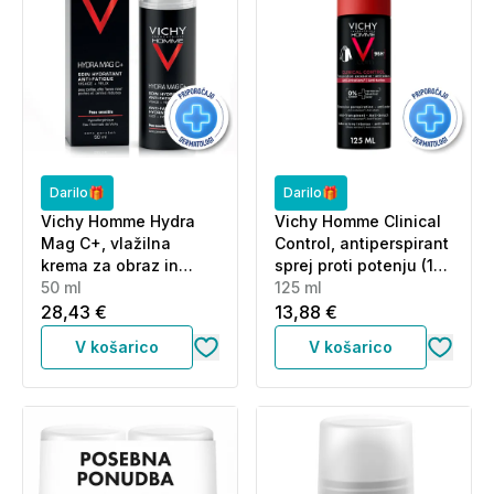
Darilo🎁
Darilo🎁
Vichy Homme Hydra
Vichy Homme Clinical
Mag C+, vlažilna
Control, antiperspirant
krema za obraz in
sprej proti potenju (125
predel okrog oči (50
50 ml
ml)
125 ml
ml)
28,43 €
13,88 €
V košarico
V košarico