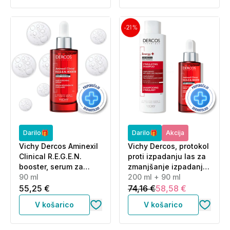
Darilo🎁
Darilo🎁
Akcija
Vichy Dercos Aminexil
Vichy Dercos, protokol
Clinical R.E.G.E.N.
proti izpadanju las za
booster, serum za
zmanjšanje izpadanja
obnovo las (90 ml)
90 ml
las in spodbujanje
200 ml + 90 ml
rasti obstoječih las
55,25 €
74,16 €
58,58 €
(200 ml + 90 ml)
V košarico
V košarico