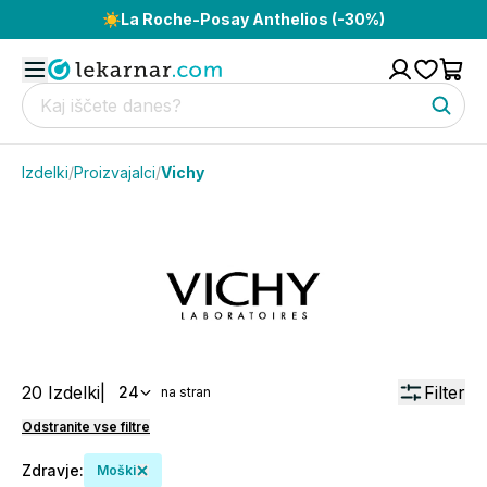
☀️
La Roche-Posay Anthelios (-30%)
Izdelki
/
Proizvajalci
/
Vichy
20
Izdelki
|
Filter
24
na stran
Odstranite vse filtre
Zdravje
:
Moški