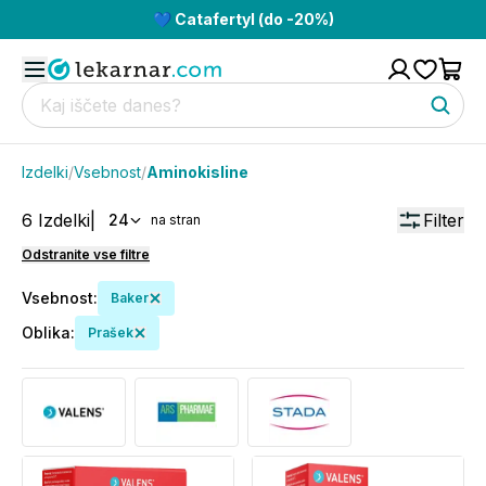
💙 Catafertyl (do -20%)
Izdelki
/
Vsebnost
/
Aminokisline
6
Izdelki
|
Filter
24
na stran
Odstranite vse filtre
Vsebnost
:
Baker
Oblika
:
Prašek