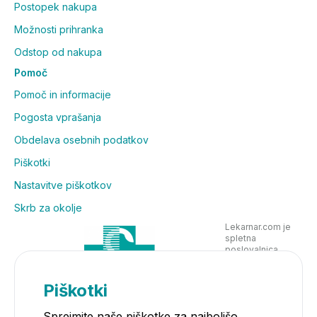
Postopek nakupa
Možnosti prihranka
Odstop od nakupa
Pomoč
Pomoč in informacije
Pogosta vprašanja
Obdelava osebnih podatkov
Piškotki
Nastavitve piškotkov
Skrb za okolje
Lekarnar.com je
spletna
poslovalnica
Lekarne Nove
Poljane in posluje
v skladu z
Piškotki
zakonodajo
Sprejmite naše piškotke za najboljšo