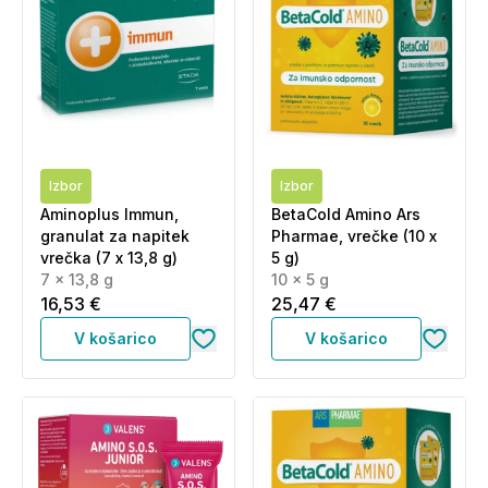
Izbor
Izbor
Aminoplus Immun,
BetaCold Amino Ars
granulat za napitek
Pharmae, vrečke (10 x
vrečka (7 x 13,8 g)
5 g)
7 x 13,8 g
10 x 5 g
16,53 €
25,47 €
V košarico
V košarico