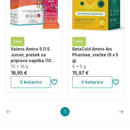
Izbor
Izbor
Valens Amino S.O.S.
BetaCold Amino Ars
Junior, prašek za
Pharmae, vrečke (6 x 5
pripravo napitka (10
g)
vrečic)
10 x 16 g
6 x 5 g
18,95 €
15,97 €
V košarico
V košarico
1