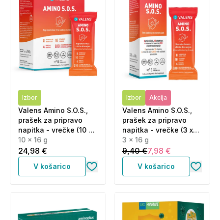
Izbor
Izbor
Akcija
Valens Amino S.O.S.,
Valens Amino S.O.S.,
prašek za pripravo
prašek za pripravo
napitka - vrečke (10 x
napitka - vrečke (3 x
16 g)
10 x 16 g
16 g)
3 x 16 g
24,98 €
9,40 €
7,98 €
V košarico
V košarico