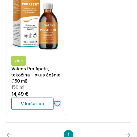
Izbor
Valens Pro Apetit,
tekočina - okus češnje
(150 ml)
150 ml
14,49 €
V košarico
1