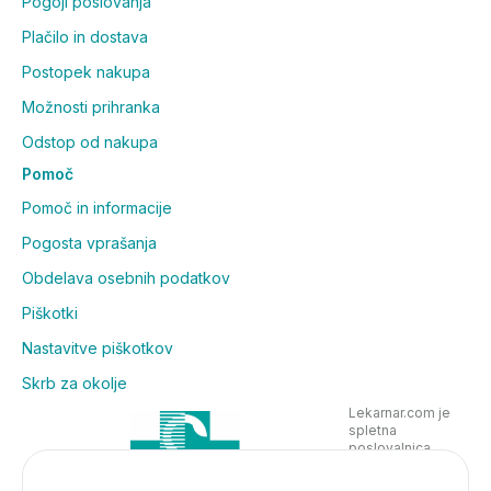
Pogoji poslovanja
Plačilo in dostava
Postopek nakupa
Možnosti prihranka
Odstop od nakupa
Pomoč
Pomoč in informacije
Pogosta vprašanja
Obdelava osebnih podatkov
Piškotki
Nastavitve piškotkov
Skrb za okolje
Lekarnar.com je
spletna
poslovalnica
Lekarne Nove
Poljane in posluje