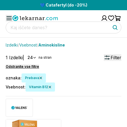
💙 Catafertyl (do -20%)
Izdelki
/
Vsebnost
/
Aminokisline
1
Izdelki
|
Filter
24
na stran
Odstranite vse filtre
oznaka
:
Prebava
Vsebnost
:
Vitamin B12