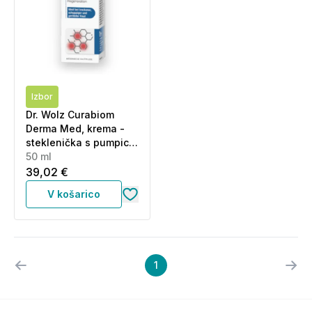
Izbor
Dr. Wolz Curabiom
Derma Med, krema -
steklenička s pumpico
(50 ml)
50 ml
39,02 €
V košarico
1