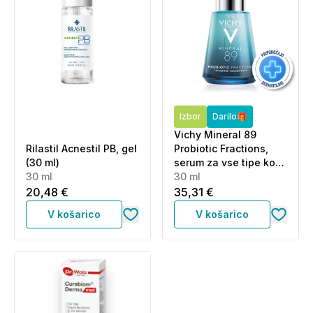
Izbor
Darilo🎁
Vichy Mineral 89
Rilastil Acnestil PB, gel
Probiotic Fractions,
(30 ml)
serum za vse tipe kože
30 ml
(30 ml)
30 ml
20,48 €
35,31 €
V košarico
V košarico