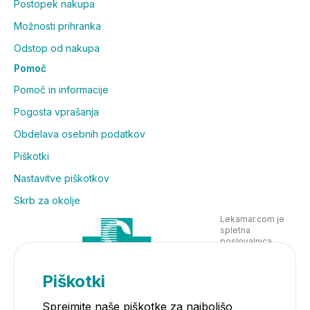
Postopek nakupa
Možnosti prihranka
Odstop od nakupa
Pomoč
Pomoč in informacije
Pogosta vprašanja
Obdelava osebnih podatkov
Piškotki
Nastavitve piškotkov
Skrb za okolje
Lekarnar.com je
spletna
poslovalnica
Lekarne Nove
Poljane in posluje
v skladu z
Piškotki
zakonodajo
Sprejmite naše piškotke za najboljšo