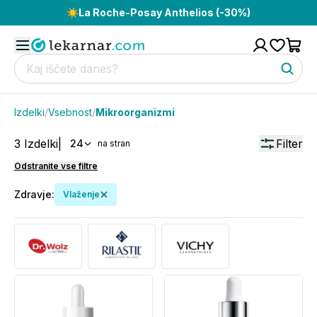
☀️
La Roche-Posay Anthelios (-30%)
Izdelki
/
Vsebnost
/
Mikroorganizmi
3
Izdelki
|
Filter
24
na stran
Odstranite vse filtre
Zdravje
:
Vlaženje