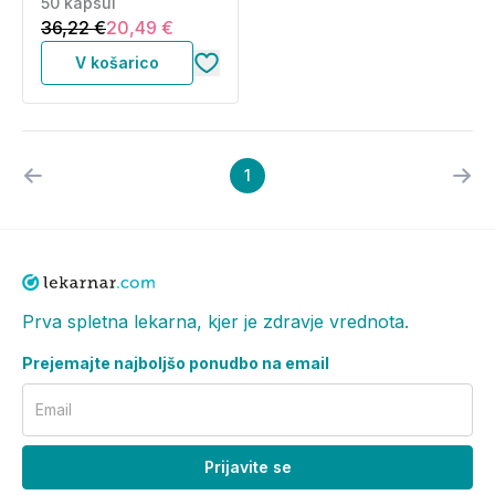
50 kapsul
36,22 €
20,49 €
V košarico
1
Prva spletna lekarna, kjer je zdravje vrednota.
Prejemajte najboljšo ponudbo na email
Email
Prijavite se