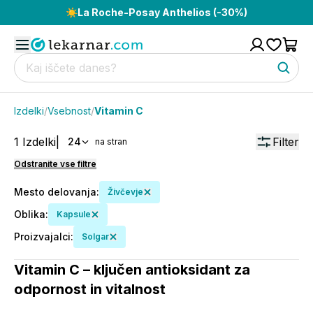
☀️
La Roche-Posay Anthelios (-30%)
Izdelki
/
Vsebnost
/
Vitamin C
1
Izdelki
|
Filter
24
na stran
Odstranite vse filtre
Mesto delovanja
:
Živčevje
Oblika
:
Kapsule
Proizvajalci
:
Solgar
Vitamin C – ključen antioksidant za
odpornost in vitalnost