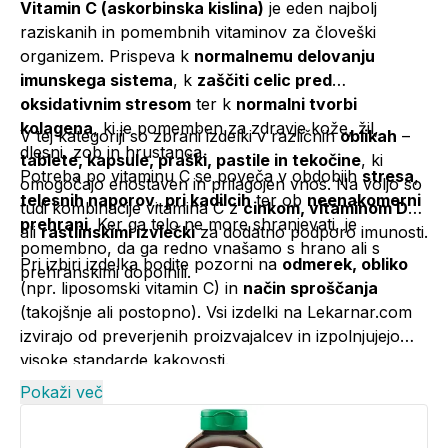
Vitamin C (askorbinska kislina)
je eden najbolj
raziskanih in pomembnih vitaminov za človeški
organizem. Prispeva k
normalnemu delovanju
imunskega sistema
, k
zaščiti celic pred
oksidativnim stresom
ter k
normalni tvorbi
kolagena
, ki je pomemben za zdravje kože, žil,
V tej kategoriji so zbrani izdelki v različnih
oblikah
–
dlesni, zob in hrustanca.
tablete, kapsule, praški, pastile in tekočine
, ki
Potreba po vitaminu C se poveča v obdobjih
stresa
,
omogočajo enostaven in prilagojen vnos. Na voljo so
telesnih naporov
,
pri kadilcih
ter ob
neenakomerni
tudi kombinacije vitamina C z
cinkom
,
vitaminom D
prehrani
. Ker ga telo ne more shranjevati, je
ali
rastlinskimi izvlečki
za dodatno podporo imunosti.
pomembno, da ga redno vnašamo s hrano ali s
Pri izbiri izdelka bodite pozorni na
odmerek, obliko
prehranskimi dopolnili.
(npr. liposomski vitamin C) in
način sproščanja
(takojšnje ali postopno). Vsi izdelki na Lekarnar.com
izvirajo od preverjenih proizvajalcev in izpolnjujejo
visoke standarde kakovosti.
Pokaži več