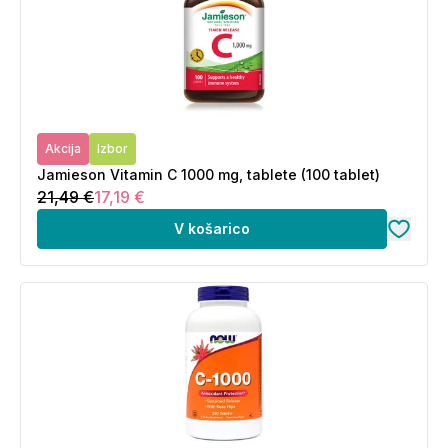
Akcija
Izbor
Jamieson Vitamin C 1000 mg, tablete (100 tablet)
21,49 €
17,19 €
V košarico