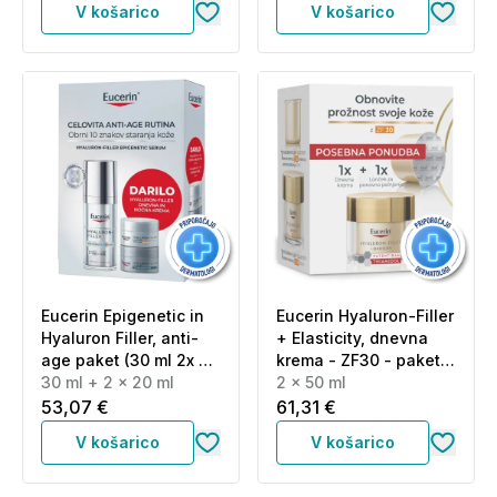
V košarico
V košarico
Eucerin Epigenetic in
Eucerin Hyaluron-Filler
Hyaluron Filler, anti-
+ Elasticity, dnevna
age paket (30 ml 2x 20
krema - ZF30 - paket
ml)
30 ml + 2 x 20 ml
(2 x 50 ml)
2 x 50 ml
53,07 €
61,31 €
V košarico
V košarico