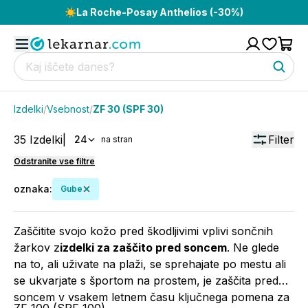
☀️
La Roche-Posay Anthelios (-30%)
Izdelki
/
Vsebnost
/
ZF 30 (SPF 30)
35
Izdelki
|
Filter
24
na stran
Odstranite vse filtre
oznaka
:
Gube
Zaščitite svojo kožo pred škodljivimi vplivi sončnih
žarkov z
izdelki za zaščito pred soncem
. Ne glede
na to, ali uživate na plaži, se sprehajate po mestu ali
se ukvarjate s športom na prostem, je zaščita pred
soncem v vsakem letnem času ključnega pomena za