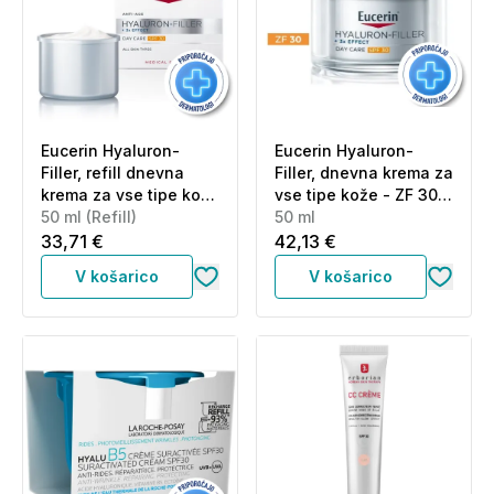
Eucerin Hyaluron-
Eucerin Hyaluron-
Filler, refill dnevna
Filler, dnevna krema za
krema za vse tipe kože
vse tipe kože - ZF 30
- ZF 30 (50 ml)
50 ml (Refill)
(50 ml)
50 ml
33,71 €
42,13 €
V košarico
V košarico