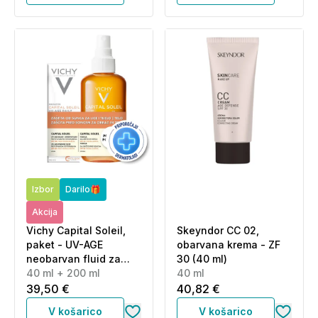
Izbor
Darilo🎁
Akcija
Vichy Capital Soleil,
Skeyndor CC 02,
paket - UV-AGE
obarvana krema - ZF
neobarvan fluid za
30 (40 ml)
obraz - ZF50+ in
40 ml + 200 ml
40 ml
tonirana vodica ZF30
39,50 €
40,82 €
(40 ml + 200 ml)
V košarico
V košarico