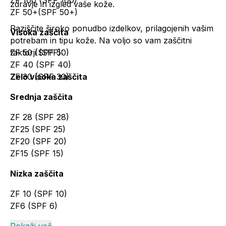
ZF 100 (SPF 100)
zdravje in izgled vaše kože.
ZF 50+(SPF 50+)
Raziščite široko ponudbo izdelkov, prilagojenih vašim
Visoka zaščita
potrebam in tipu kože. Na voljo so vam zaščitni
faktorji (SPF):
ZF 50 (SPF 50)
ZF 40 (SPF 40)
Zelo visoka zaščita
ZF 30 (SPF 30)
Srednja zaščita
ZF 28 (SPF 28)
ZF25 (SPF 25)
ZF20 (SPF 20)
ZF15 (SPF 15)
Nizka zaščita
ZF 10 (SPF 10)
ZF6 (SPF 6)