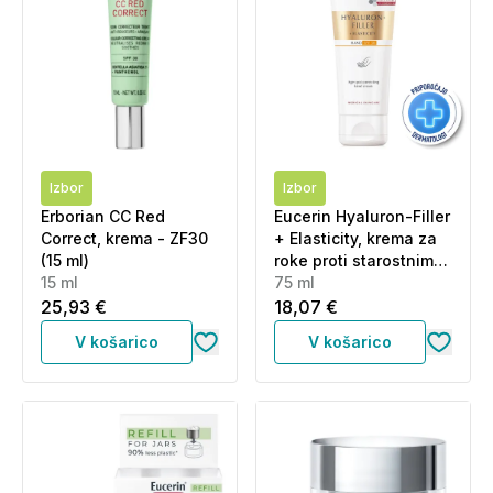
Izbor
Izbor
Erborian CC Red
Eucerin Hyaluron-Filler
Correct, krema - ZF30
+ Elasticity, krema za
(15 ml)
roke proti starostnim
15 ml
pegam - ZF30 (75 ml)
75 ml
25,93 €
18,07 €
V košarico
V košarico