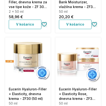
Filler, dnevna krema za
Bank Moisturizer,
vse tipe kože - ZF 30 -
vlažilna krema - ZF30
paket (2 x 50 ml)
2 x 50 ml
(50 ml)
50 ml
58,96 €
20,20 €
V košarico
V košarico
Eucerin Hyaluron-Filler
Eucerin Hyaluron-Filler
+ Elasticity, dnevna
+ Elasticity Rose,
krema - ZF30 (50 ml)
dnevna krema - ZF30
50 ml
(50 ml)
50 ml