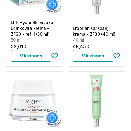
LRP Hyalu B5, visoko
učinkovita krema -
Erborian CC Clair,
ZF30 - refill (50 ml)
krema - ZF30 (40 ml)
50 ml
40 ml
32,61 €
48,45 €
V košarico
V košarico