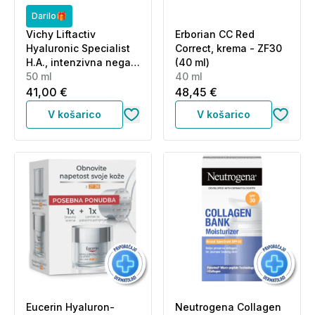
Darilo🎁
Vichy Liftactiv
Erborian CC Red
Hyaluronic Specialist
Correct, krema - ZF30
H.A., intenzivna nega
(40 ml)
proti gubam in za
50 ml
40 ml
učvrstitev kože - ZF30
41,00 €
48,45 €
(50 ml)
V košarico
V košarico
Eucerin Hyaluron-
Neutrogena Collagen