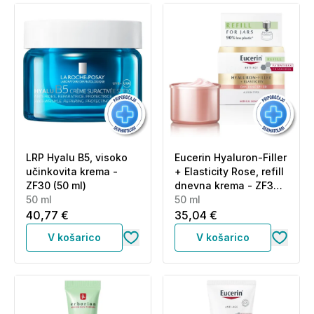
LRP Hyalu B5, visoko
Eucerin Hyaluron-Filler
učinkovita krema -
+ Elasticity Rose, refill
ZF30 (50 ml)
dnevna krema - ZF30
50 ml
(50 ml)
50 ml
40,77 €
35,04 €
V košarico
V košarico