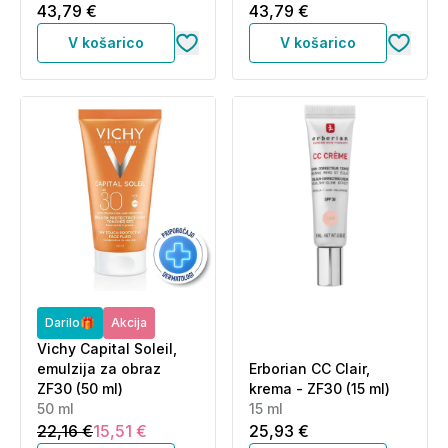
43,79 €
43,79 €
V košarico
V košarico
Darilo🎁
Akcija
Vichy Capital Soleil,
emulzija za obraz
Erborian CC Clair,
ZF30 (50 ml)
krema - ZF30 (15 ml)
50 ml
15 ml
22,16 €
15,51 €
25,93 €