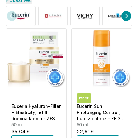
Pokaži več
Izbor
Eucerin Hyaluron-Filler
Eucerin Sun
+ Elasticity, refill
Photoaging Control,
dnevna krema - ZF30
fluid za obraz - ZF 30
(50 ml)
50 ml
(50 ml)
50 ml
35,04 €
22,61 €