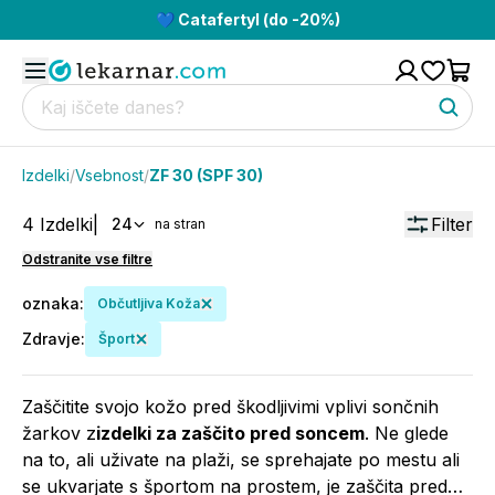
💙 Catafertyl (do -20%)
Izdelki
/
Vsebnost
/
ZF 30 (SPF 30)
4
Izdelki
|
Filter
24
na stran
Odstranite vse filtre
oznaka
:
Občutljiva Koža
Zdravje
:
Šport
Zaščitite svojo kožo pred škodljivimi vplivi sončnih
žarkov z
izdelki za zaščito pred soncem
. Ne glede
na to, ali uživate na plaži, se sprehajate po mestu ali
se ukvarjate s športom na prostem, je zaščita pred