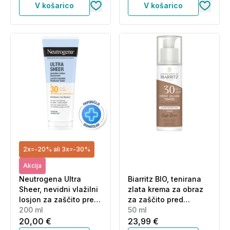
V košarico
V košarico
2x=-20% ali 3x=-30%
Akcija
Neutrogena Ultra
Biarritz BIO, tenirana
Sheer, nevidni vlažilni
zlata krema za obraz
losjon za zaščito pred
za zaščito pred
soncem za telo in
200 ml
soncem - ZF30 (50 ml)
50 ml
obraz - ZF30 (200 ml)
20,00 €
23,99 €