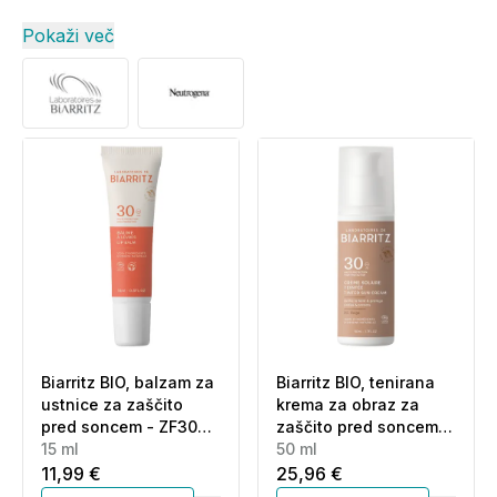
Pokaži več
Biarritz BIO, balzam za
Biarritz BIO, tenirana
ustnice za zaščito
krema za obraz za
pred soncem - ZF30
zaščito pred soncem -
(15 ml)
15 ml
bež - ZF30 (50 ml)
50 ml
11,99 €
25,96 €