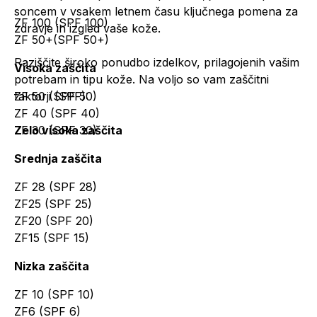
soncem v vsakem letnem času ključnega pomena za
ZF 100 (SPF 100)
zdravje in izgled vaše kože.
ZF 50+(SPF 50+)
Raziščite široko ponudbo izdelkov, prilagojenih vašim
Visoka zaščita
potrebam in tipu kože. Na voljo so vam zaščitni
faktorji (SPF):
ZF 50 (SPF 50)
ZF 40 (SPF 40)
Zelo visoka zaščita
ZF 30 (SPF 30)
Srednja zaščita
ZF 28 (SPF 28)
ZF25 (SPF 25)
ZF20 (SPF 20)
ZF15 (SPF 15)
Nizka zaščita
ZF 10 (SPF 10)
ZF6 (SPF 6)