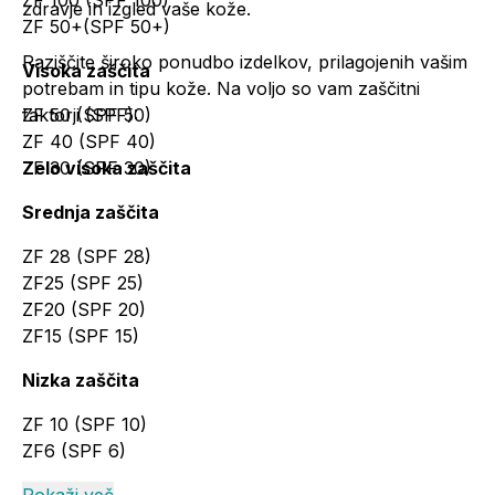
ZF 100 (SPF 100)
zdravje in izgled vaše kože.
ZF 50+(SPF 50+)
Raziščite široko ponudbo izdelkov, prilagojenih vašim
Visoka zaščita
potrebam in tipu kože. Na voljo so vam zaščitni
faktorji (SPF):
ZF 50 (SPF 50)
ZF 40 (SPF 40)
Zelo visoka zaščita
ZF 30 (SPF 30)
Srednja zaščita
ZF 28 (SPF 28)
ZF25 (SPF 25)
ZF20 (SPF 20)
ZF15 (SPF 15)
Nizka zaščita
ZF 10 (SPF 10)
ZF6 (SPF 6)