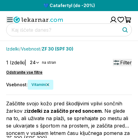
💙 Catafertyl (do -20%)
Izdelki
/
Vsebnost
/
ZF 30 (SPF 30)
1
Izdelki
|
Filter
24
na stran
Odstranite vse filtre
Vsebnost
:
Vitamini
Zaščitite svojo kožo pred škodljivimi vplivi sončnih
žarkov z
izdelki za zaščito pred soncem
. Ne glede
na to, ali uživate na plaži, se sprehajate po mestu ali
se ukvarjate s športom na prostem, je zaščita pred
soncem v vsakem letnem času ključnega pomena za