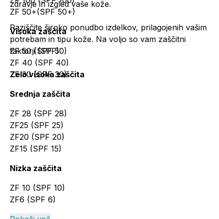
ZF 100 (SPF 100)
zdravje in izgled vaše kože.
ZF 50+(SPF 50+)
Raziščite široko ponudbo izdelkov, prilagojenih vašim
Visoka zaščita
potrebam in tipu kože. Na voljo so vam zaščitni
faktorji (SPF):
ZF 50 (SPF 50)
ZF 40 (SPF 40)
Zelo visoka zaščita
ZF 30 (SPF 30)
Srednja zaščita
ZF 28 (SPF 28)
ZF25 (SPF 25)
ZF20 (SPF 20)
ZF15 (SPF 15)
Nizka zaščita
ZF 10 (SPF 10)
ZF6 (SPF 6)