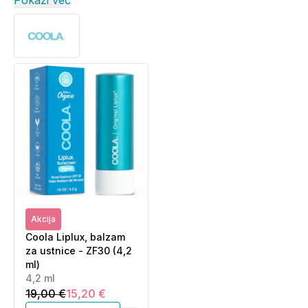
Pokaži več
Akcija
Coola Liplux, balzam
za ustnice - ZF30 (4,2
ml)
4,2 ml
19,00 €
15,20 €