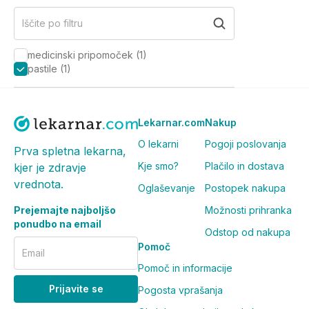
Iščite po filtru
medicinski pripomoček
(
1
)
pastile
(
1
)
Lekarnar.com
Nakup
O lekarni
Pogoji poslovanja
Prva spletna lekarna,
Kje smo?
Plačilo in dostava
kjer je zdravje
vrednota.
Oglaševanje
Postopek nakupa
Prejemajte najboljšo
Možnosti prihranka
ponudbo na email
Odstop od nakupa
Pomoč
Email
Pomoč in informacije
Prijavite se
Pogosta vprašanja