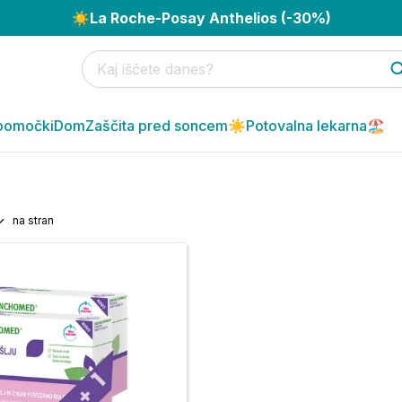
☀️
La Roche-Posay Anthelios (-30%)
pomočki
Dom
Zaščita pred soncem☀️
Potovalna lekarna🏖️
na stran