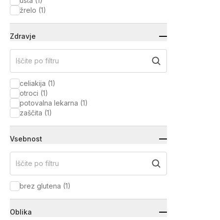
usta
(
1
)
žrelo
(
1
)
Zdravje
Iščite po filtru
celiakija
(
1
)
otroci
(
1
)
potovalna lekarna
(
1
)
zaščita
(
1
)
Vsebnost
Iščite po filtru
brez glutena
(
1
)
Oblika