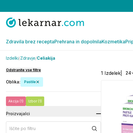
Zdravila brez recepta
Prehrana in dopolnila
Kozmetika
Pri
Izdelki
/
Zdravje
/
Celiakija
Odstranite vse filtre
1
Izdelek
|
24
Oblika
:
Pastile
Akcija
(1)
Izbor
(1)
Proizvajalci
Iščite po filtru