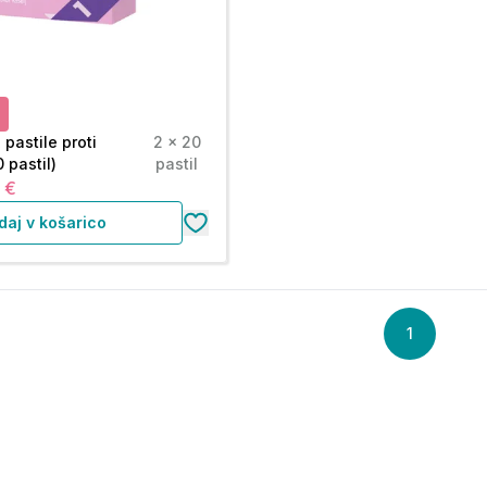
pastile proti
2 x 20
 pastil)
pastil
 €
daj v košarico
1