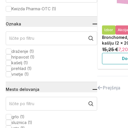
Kwizda Pharma-OTC
(
1
)
Oznaka
Izbor
Akcija
Bronchomed, 
Iščite po filtru
kašlju (2 x 20
15,25 €
7,20
draženje
(
1
)
hripavost
(
1
)
Do
kašelj
(
1
)
prehlad
(
1
)
vnetje
(
1
)
Prejšnja
Mesto delovanja
Iščite po filtru
grlo
(
1
)
sluznica
(
1
)