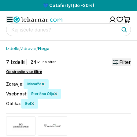
💙 Catafertyl (do -20%)
Izdelki
/
Zdravje
/
Nega
7
Izdelki
|
Filter
24
na stran
Odstranite vse filtre
Zdravje
:
Masaža
Vsebnost
:
Eterična Olja
Oblika
:
Gel