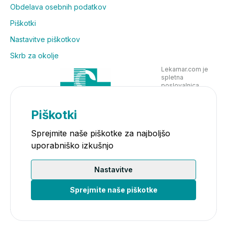
Obdelava osebnih podatkov
Piškotki
Nastavitve piškotkov
Skrb za okolje
Lekarnar.com je
spletna
poslovalnica
Lekarne Nove
Poljane in posluje
v skladu z
Piškotki
zakonodajo
Sprejmite naše piškotke za najboljšo
uporabniško izkušnjo
Nastavitve
Sprejmite naše piškotke