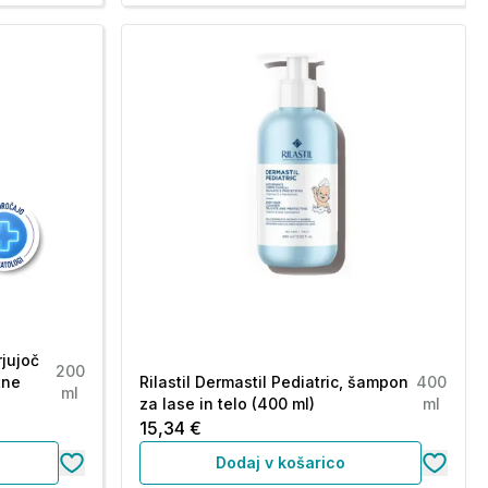
rjujoč
200
tne
Rilastil Dermastil Pediatric, šampon
400
ml
za lase in telo (400 ml)
ml
15,34 €
Dodaj v košarico