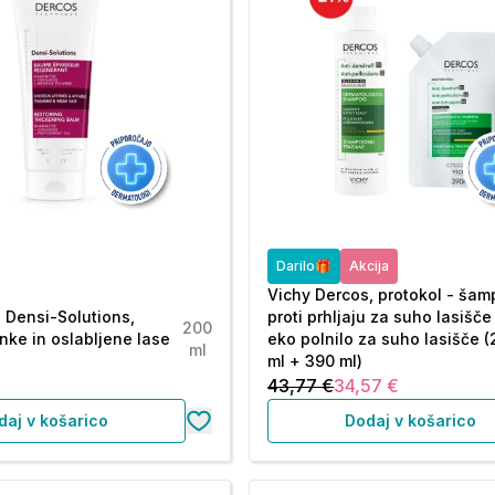
Darilo🎁
Akcija
Vichy Dercos, protokol - ša
 Densi-Solutions,
proti prhljaju za suho lasišče
200
nke in oslabljene lase
eko polnilo za suho lasišče 
ml
ml + 390 ml)
43,77 €
34,57 €
daj v košarico
Dodaj v košarico