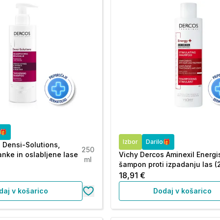
o🎁
Izbor
Darilo🎁
 Densi-Solutions,
250
nke in oslabljene lase
Vichy Dercos Aminexil Energi
ml
šampon proti izpadanju las (
18,91 €
daj v košarico
Dodaj v košarico