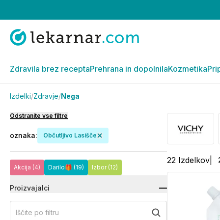
Zdravila brez recepta
Prehrana in dopolnila
Kozmetika
Pri
Izdelki
/
Zdravje
/
Nega
Odstranite vse filtre
oznaka
:
Občutljivo Lasišče
22
Izdelkov
|
Akcija
(4)
Darilo🎁
(19)
Izbor
(12)
Proizvajalci
Iščite po filtru