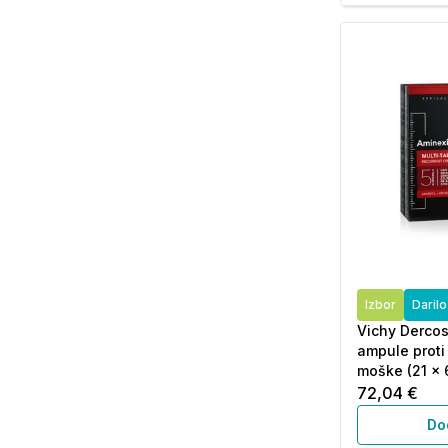
Izbor
Daril
Vichy Dercos 
ampule proti
moške (21 x 
72,04 €
Do