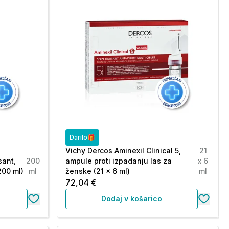
Darilo🎁
Vichy Dercos Aminexil Clinical 5,
21
sant,
200
ampule proti izpadanju las za
x 6
200 ml)
ml
ženske (21 x 6 ml)
ml
72,04 €
Dodaj v košarico