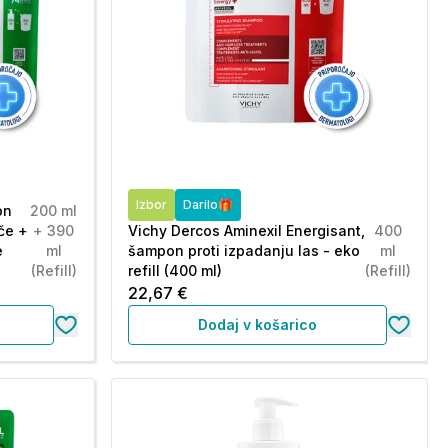
Izbor
Darilo🎁
on
200 ml
šče +
+ 390
Vichy Dercos Aminexil Energisant,
400
e
ml
šampon proti izpadanju las - eko
ml
(Refill)
refill (400 ml)
(Refill)
22,67 €
Dodaj v košarico