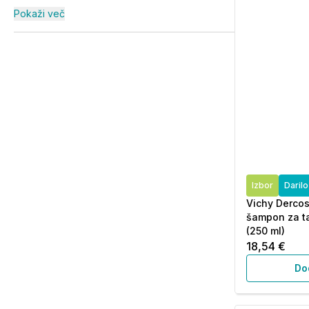
Pokaži več
Izbor
Daril
Vichy Dercos
šampon za ta
(250 ml)
18,54 €
Do