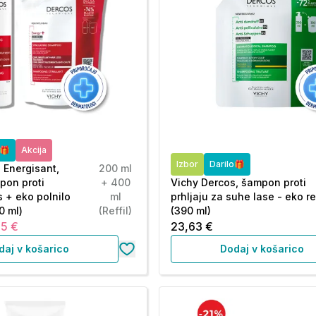
o🎁
Akcija
Izbor
Darilo🎁
 Energisant,
200 ml
pon proti
+ 400
Vichy Dercos, šampon proti
s + eko polnilo
ml
prhljaju za suhe lase - eko ref
0 ml)
(Reffil)
(390 ml)
85 €
23,63 €
daj v košarico
Dodaj v košarico