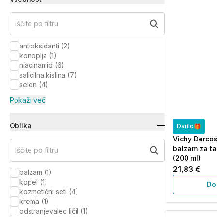
Iščite po filtru
antioksidanti
(
2
)
konoplja
(
1
)
niacinamid
(
6
)
salicilna kislina
(
7
)
selen
(
4
)
Pokaži več
Oblika
Darilo🎁
Vichy Dercos
balzam za ta
Iščite po filtru
(200 ml)
21,83 €
balzam
(
1
)
kopel
(
1
)
Do
kozmetični seti
(
4
)
krema
(
1
)
odstranjevalec ličil
(
1
)