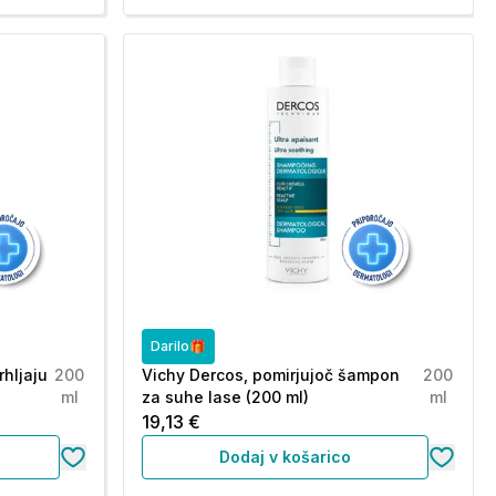
Darilo🎁
rhljaju
200
Vichy Dercos, pomirjujoč šampon
200
ml
za suhe lase (200 ml)
ml
19,13 €
Dodaj v košarico