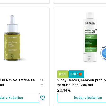
Izbor
Darilo🎁
BD Revive, tretma za
50
Vichy Dercos, šampon proti p
ml)
ml
za suhe lase (200 ml)
20,14 €
daj v košarico
Dodaj v košarico