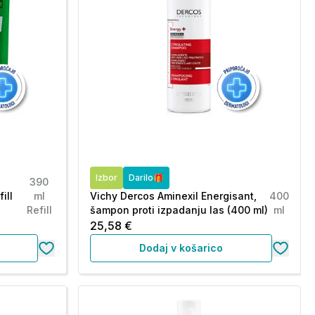
Izbor
Darilo🎁
390
ill
ml
Vichy Dercos Aminexil Energisant,
400
Refill
šampon proti izpadanju las (400 ml)
ml
25,58 €
Dodaj v košarico