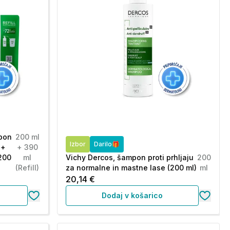
mpon
200 ml
Izbor
Darilo🎁
 +
+ 390
(200
ml
Vichy Dercos, šampon proti prhljaju
200
(Refill)
za normalne in mastne lase (200 ml)
ml
20,14 €
Dodaj v košarico