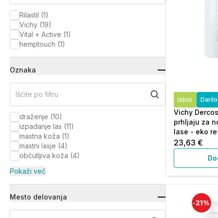
Rilastil
(
1
)
Vichy
(
19
)
Vital + Active
(
1
)
hemptouch
(
1
)
Oznaka
Iščite po filtru
Izbor
Daril
Vichy Dercos
draženje
(
10
)
prhljaju za 
izpadanje las
(
11
)
lase - eko ref
mastna koža
(
1
)
23,63 €
mastni lasje
(
4
)
občutljiva koža
(
4
)
Do
Pokaži več
Mesto delovanja