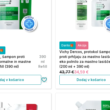
Darilo🎁
Akcija
o🎁
Vichy Dercos, protokol šamp
, šampon proti
390
proti prhljaju za mastno lasi
normalne in mastne
ml
eko polnilo za mastno lasišč
ill (390 ml)
Refill
(200 ml + 390 ml)
43,77 €
34,59 €
daj v košarico
Dodaj v košarico