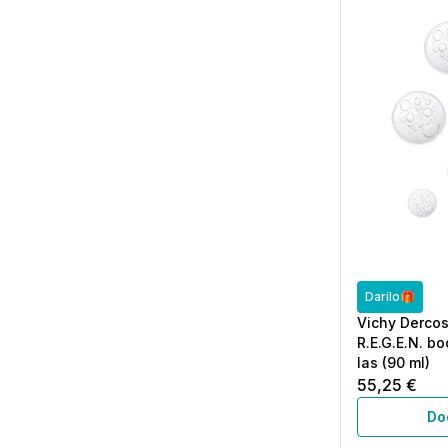
Darilo🎁
Vichy Dercos 
R.E.G.E.N. b
las (90 ml)
55,25 €
Do