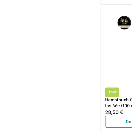
Izbor
Hemptouch C
lasišče (100 
28,50 €
Do