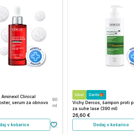
Izbor
Darilo🎁
Aminexil Clinical
90
ooster, serum za obnovo
Vichy Dercos, šampon proti p
ml
za suhe lase (390 ml)
26,60 €
daj v košarico
Dodaj v košarico