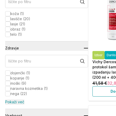
Iščite po filtru
koža
(
1
)
lasišče
(
20
)
lasje
(
21
)
obraz
(
1
)
telo
(
1
)
Zdravje
Izbor
Daril
Iščite po filtru
Vichy Dercos
protokol šam
izpadanju la
dojenčki
(
1
)
(200 ml + 40
kopanje
(
1
)
41,58 €
32,
moški
(
9
)
naravna kozmetika
(
1
)
Do
nega
(
22
)
Pokaži več
Vsebnost