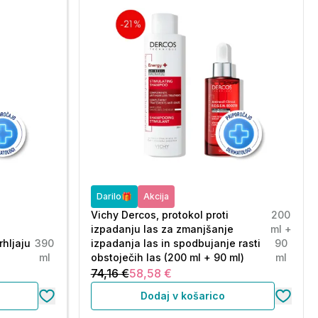
Darilo🎁
Akcija
Vichy Dercos, protokol proti
200
izpadanju las za zmanjšanje
ml +
rhljaju
390
izpadanja las in spodbujanje rasti
90
ml
obstoječih las (200 ml + 90 ml)
ml
74,16 €
58,58 €
Dodaj v košarico