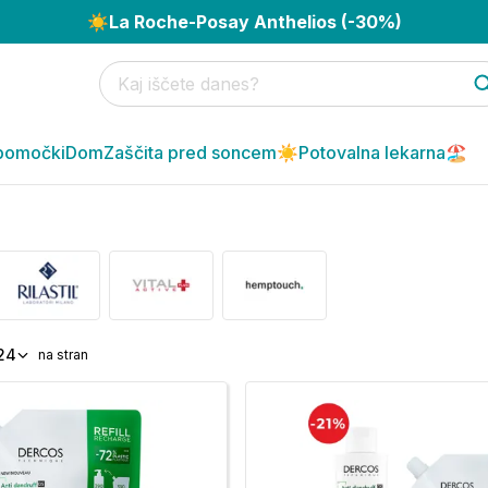
☀️
La Roche-Posay Anthelios (-30%)
pomočki
Dom
Zaščita pred soncem☀️
Potovalna lekarna🏖️
24
na stran