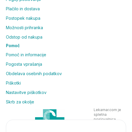
Plačilo in dostava
Postopek nakupa
Možnosti prihranka
Odstop od nakupa
Pomoč
Pomoč in informacije
Pogosta vprašanja
Obdelava osebnih podatkov
Piškotki
Nastavitve piškotkov
Skrb za okolje
Lekarnar.com je
spletna
poslovalnica
Lekarne Nove
Poljane in posluje