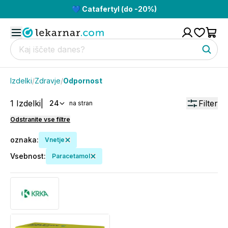
💙 Catafertyl (do -20%)
Izdelki
/
Zdravje
/
Odpornost
1
Izdelki
|
Filter
24
na stran
Odstranite vse filtre
oznaka
:
Vnetje
Vsebnost
:
Paracetamol