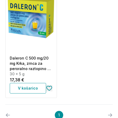
Daleron C 500 mg/20
mg Krka, zrnca za
peroralno raztopino -
vrečke (30 x 5 g)
30 x 5 g
17,38 €
V košarico
1