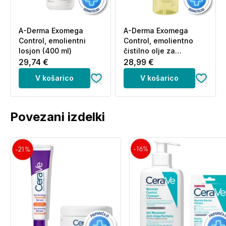
A-Derma Exomega
A-Derma Exomega
Control, emolientni
Control, emolientno
losjon (400 ml)
čistilno olje za
tuširanje (750 ml)
29,74 €
28,99 €
V košarico
V košarico
Povezani izdelki