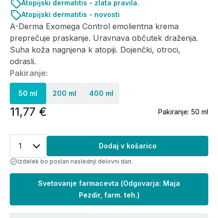
Atopijski dermatitis - zlata pravila.
Atopijski dermatitis - novosti
A-Derma Exomega Control emolientna krema
preprečuje praskanje. Uravnava občutek draženja.
Suha koža nagnjena k atopiji. Dojenčki, otroci,
odrasli.
Pakiranje:
50 ml
200 ml
400 ml
11,77 €
Pakiranje:
50 ml
1
Dodaj v košarico
Izdelek bo poslan naslednji delovni dan.
Svetovanje farmacevta
(
Odgovarja: Maja
Pezdir, farm. teh.
)