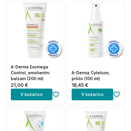
A-Derma Exomega
Control, emolientni
A-Derma Cytelium,
balzam (200 ml)
pršilo (100 ml)
21,00 €
18,45 €
V košarico
V košarico