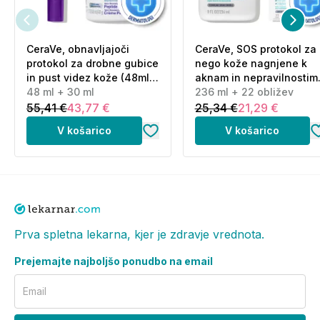
CeraVe, obnavljajoči
CeraVe, SOS protokol za
protokol za drobne gubice
nego kože nagnjene k
in pust videz kože (48ml
aknam in nepravilnostim
+ 30 ml)
48 ml + 30 ml
(236 ml + 22 obližev)
236 ml + 22 obližev
55,41 €
43,77 €
25,34 €
21,29 €
V košarico
V košarico
Prva spletna lekarna, kjer je zdravje vrednota.
Prejemajte najboljšo ponudbo na email
Email