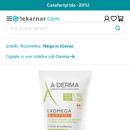
💙 Catafertyl (do -20%)
Izdelki
/
Kozmetika
/
Nega in ličenje
Oglejte si vse izdelke iz
A-Derma