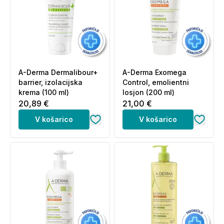
A-Derma Dermalibour+
A-Derma Exomega
barrier, izolacijska
Control, emolientni
krema (100 ml)
losjon (200 ml)
20,89 €
21,00 €
V košarico
V košarico