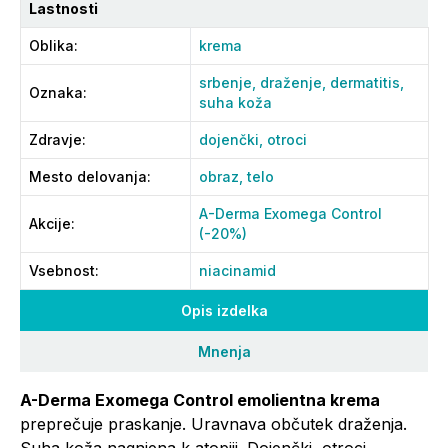
Lastnosti
Oblika
:
krema
srbenje,
draženje,
dermatitis,
Oznaka
:
suha koža
Zdravje
:
dojenčki,
otroci
Mesto delovanja
:
obraz,
telo
A-Derma Exomega Control
Akcije
:
(-20%)
Vsebnost
:
niacinamid
Opis izdelka
Mnenja
A-Derma Exomega Control emolientna krema
preprečuje praskanje. Uravnava občutek draženja.