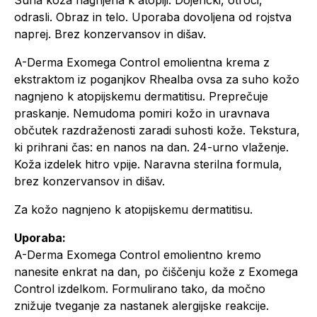
Suha koža nagnjena k atopiji. Dojenčki, otroci,
odrasli. Obraz in telo. Uporaba dovoljena od rojstva
naprej. Brez konzervansov in dišav.
A-Derma Exomega Control emolientna krema z
ekstraktom iz poganjkov Rhealba ovsa za suho kožo
nagnjeno k atopijskemu dermatitisu. Preprečuje
praskanje. Nemudoma pomiri kožo in uravnava
občutek razdraženosti zaradi suhosti kože. Tekstura,
ki prihrani čas: en nanos na dan. 24-urno vlaženje.
Koža izdelek hitro vpije. Naravna sterilna formula,
brez konzervansov in dišav.
Za kožo nagnjeno k atopijskemu dermatitisu.
Uporaba:
A-Derma Exomega Control emolientno kremo
nanesite enkrat na dan, po čiščenju kože z Exomega
Control izdelkom. Formulirano tako, da močno
znižuje tveganje za nastanek alergijske reakcije.