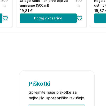
500
Uriage Bébé 1 er, prvo olje za
500
nega z
ml
umivanje (500 ml)
ml
ustnic 
19,81 €
15,37 
Dodaj v košarico
Piškotki
Sprejmite naše piškotke za
najboljšo uporabniško izkušnjo