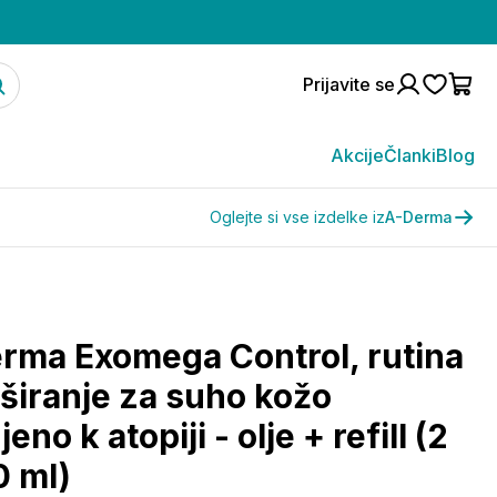
Prijavite se
Akcije
Članki
Blog
Oglejte si vse izdelke iz
A-Derma
rma Exomega Control, rutina
uširanje za suho kožo
eno k atopiji - olje + refill (2
0 ml)