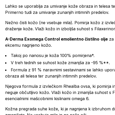
Lahko se uporablja za umivanje kože obraza in telesa ter
Primerno tudi za umivanje zunanjih intimnih predelov.
Nežno čisti kožo (ne vsebuje mila). Pomirja kožo z izvl
draženje kože. Vlaži kožo in izboljša suhost s Filaxerino
A-Derma Exomega Control emolientno čistilno
olje
za 
ekcemu nagnjeno kožo.
Takoj po nanosu je koža 100% pomirjena*.
V treh tednih se suhost kože zmanjša za -95 %**.
Formula z 91 % naravnimi sestavinami se lahko upora
obraza ali telesa ter zunanjih intimnih predelov.
Njegova formula z izvlečkom Rhealba ovsa, ki pomirja in 
neguje občutljivo kožo. Vlaži kožo in zmanjša suhost s F
esencialnimi mašcobnimi kislinami omega 6.
Kožna pregrada suhe kože, ki je nagnjena k izbruhom dra