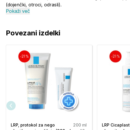
(dojenčki, otroci, odrasli).
Pokaži več
Tekstura A-Derma Exomega Control emolientnega 
Emolientno čistilno olje se nežno speni, zlahka spere s
Povezani izdelki
ravnovesje med užitkom uporabe in učinkovitostjo. Nedrse
Nežno odišavljeno.
Uporaba A-Derma Exomega Control emolientnega o
A-Derma Exomega Control emolientno čistilno olje za 
Lahko se uporablja tudi za umivanje zunanjih intimnih
Nanesite na mokro kožo, sperite in osušite brez drgnj
Če izdelek pride v stik z očmi, jih sperite s čisti vodo.
Opozorila:
Če pride v stik z očmi, jih sperite s čisto vodo.
Sestavine (INCI):
LRP, protokol za nego
200 ml
LRP Cicaplast