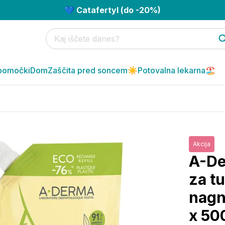
💙 Catafertyl (do -20%)
pomočki
Dom
Zaščita pred soncem☀️
Potovalna lekarna🏖️
Akcija
A-De
za t
nagnj
x 50