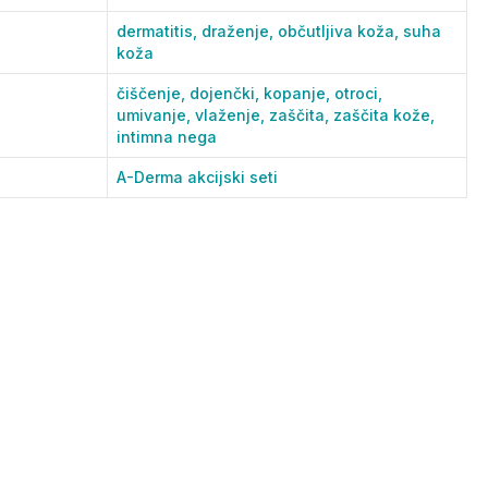
dermatitis,
draženje,
občutljiva koža,
suha
koža
čiščenje,
dojenčki,
kopanje,
otroci,
umivanje,
vlaženje,
zaščita,
zaščita kože,
intimna nega
A-Derma akcijski seti