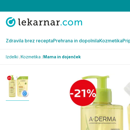
Zdravila brez recepta
Prehrana in dopolnila
Kozmetika
Pri
Izdelki
/
Kozmetika
/
Mama in dojenček