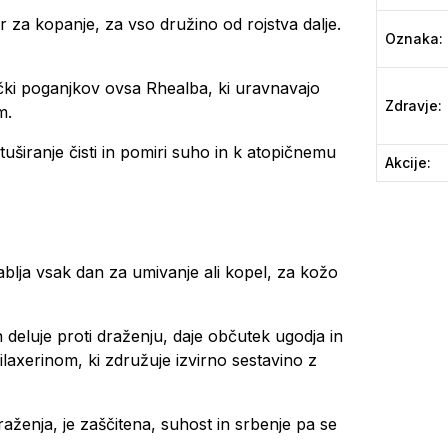
 za kopanje, za vso družino od rojstva dalje.
Oznaka
:
ečki poganjkov ovsa Rhealba, ki uravnavajo
Zdravje
:
m.
tuširanje čisti in pomiri suho in k atopičnemu
Akcije
:
blja vsak dan za umivanje ali kopel, za kožo
deluje proti draženju, daje občutek ugodja in
ilaxerinom, ki združuje izvirno sestavino z
ženja, je zaščitena, suhost in srbenje pa se