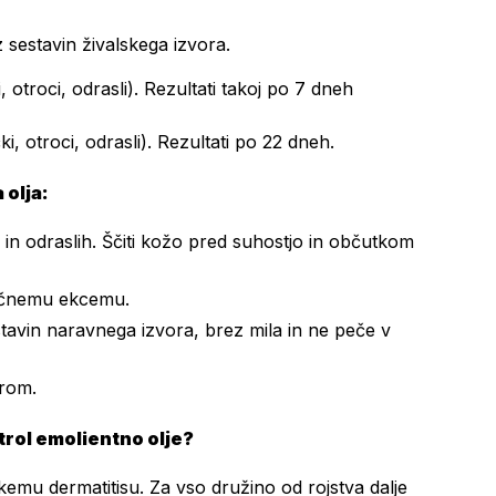
z sestavin živalskega izvora.
 otroci, odrasli). Rezultati takoj po 7 dneh
i, otroci, odrasli). Rezultati po 22 dneh.
olja:
in odraslih. Ščiti kožo pred suhostjo in občutkom
pičnemu ekcemu.
stavin naravnega izvora, brez mila in ne peče v
orom.
rol emolientno olje?
emu dermatitisu. Za vso družino od rojstva dalje