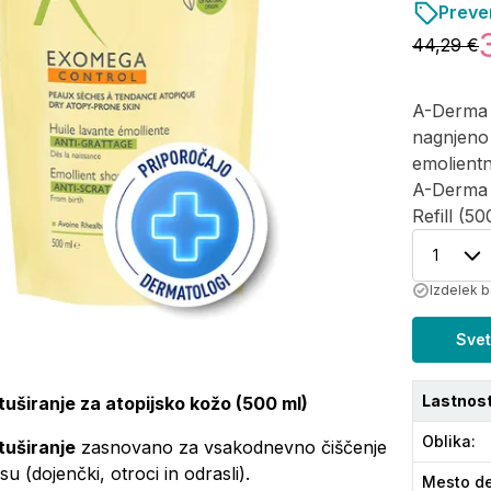
Preve
44,29 €
A-Derma 
nagnjeno 
emolientn
A-Derma E
Refill (50
1
Izdelek b
Svet
Lastnost
uširanje za atopijsko kožo (500 ml)
Oblika
:
tuširanje
zasnovano za vsakodnevno čiščenje
 (dojenčki, otroci in odrasli).
Mesto de