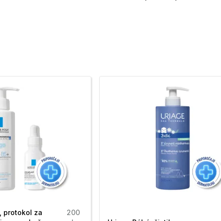
olja:
 površine kože in ne peče oči. Za popolno
če gel-olje, primeren za kopel in tuširanje.
lja:
tuširanje in kopanje.
 predelov.
enja.
, protokol za
200