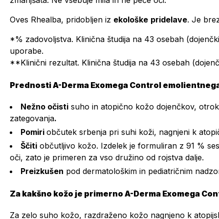
zmanjšata. Ne vsebuje mila in ne peče oči.
Oves Rhealba, pridobljen iz
ekološke
pridelave
. Je bre
*% zadovoljstva. Klinična študija na 43 osebah (dojenčki,
uporabe.
**Klinični rezultat. Klinična študija na 43 osebah (dojenčk
Prednosti A-Derma Exomega Control emolientnega 
Nežno očisti
suho in atopično kožo dojenčkov, otrok 
zategovanja
.
Pomiri
občutek srbenja pri suhi koži, nagnjeni k ato
Ščiti
občutljivo kožo. Izdelek je formuliran z 91 % se
oči, zato je primeren za vso družino od rojstva dalje.
Preizkušen
pod dermatološkim in pediatričnim nadz
Za kakšno kožo je primerno A-Derma Exomega Cont
Za zelo suho kožo, razdraženo kožo nagnjeno k atopijsk