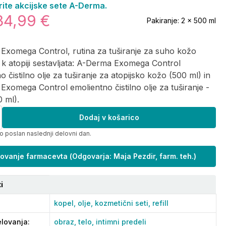
rite akcijske sete A-Derma.
34,99 €
Pakiranje:
2 x 500 ml
Exomega Control, rutina za tuširanje za suho kožo
k atopiji sestavljata: A-Derma Exomega Control
o čistilno olje za tuširanje za atopijsko kožo (500 ml) in
xomega Control emolientno čistilno olje za tuširanje -
0 ml).
Dodaj v košarico
o poslan naslednji delovni dan.
ovanje farmacevta
(
Odgovarja: Maja Pezdir, farm. teh.
)
i
kopel,
olje,
kozmetični seti,
refill
lovanja
:
obraz,
telo,
intimni predeli