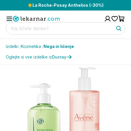
☀️
La Roche-Posay Anthelios (-30%)
Izdelki
/
Kozmetika
/
Nega in ličenje
Oglejte si vse izdelke iz
Ducray