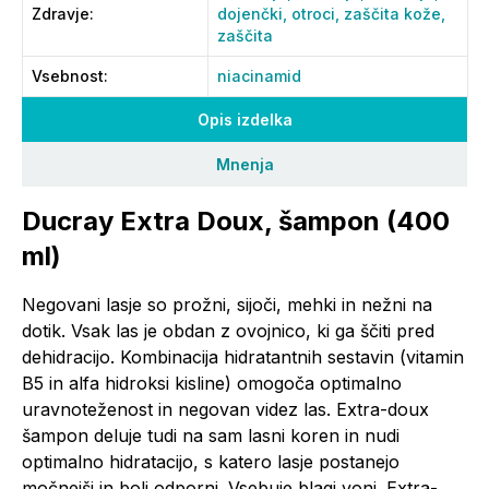
Zdravje
:
dojenčki,
otroci,
zaščita kože,
zaščita
Vsebnost
:
niacinamid
Opis izdelka
Mnenja
Ducray Extra Doux, šampon (400
ml)
Negovani lasje so prožni, sijoči, mehki in nežni na
dotik. Vsak las je obdan z ovojnico, ki ga ščiti pred
dehidracijo. Kombinacija hidratantnih sestavin (vitamin
B5 in alfa hidroksi kisline) omogoča optimalno
uravnoteženost in negovan videz las. Extra-doux
šampon deluje tudi na sam lasni koren in nudi
optimalno hidratacijo, s katero lasje postanejo
močnejši in bolj odporni. Vsebuje blagi vonj. Extra-