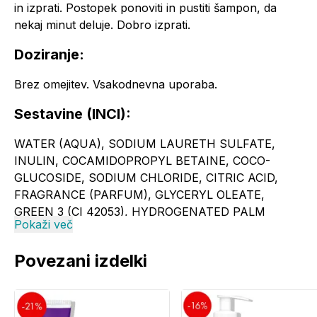
in izprati. Postopek ponoviti in pustiti šampon, da
nekaj minut deluje. Dobro izprati.
Doziranje:
Brez omejitev. Vsakodnevna uporaba.
Sestavine (INCI):
WATER (AQUA), SODIUM LAURETH SULFATE,
INULIN, COCAMIDOPROPYL BETAINE, COCO-
GLUCOSIDE, SODIUM CHLORIDE, CITRIC ACID,
FRAGRANCE (PARFUM), GLYCERYL OLEATE,
GREEN 3 (CI 42053), HYDROGENATED PALM
Pokaži več
GLYCERIDES CITRATE, LIMONENE, SODIUM
BENZOATE, TOCOPHEROL, YELLOW 5 (CI 19140).
Povezani izdelki
Ne vsebuje fenoksietanola ter silikona. pH izdelka je
enak pH lasišča (pH = 5,5).