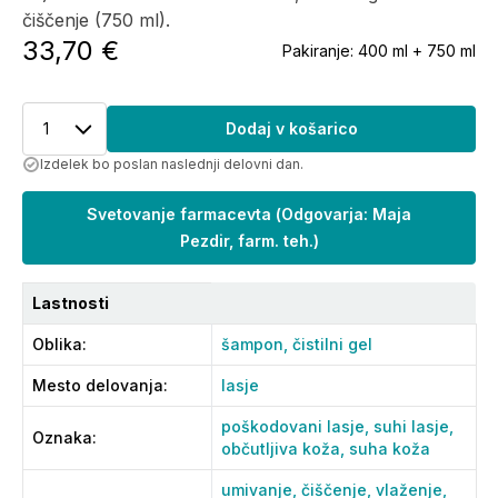
čiščenje (750 ml).
33,70 €
Pakiranje:
400 ml + 750 ml
1
Dodaj v košarico
Izdelek bo poslan naslednji delovni dan.
Svetovanje farmacevta
(
Odgovarja: Maja
Pezdir, farm. teh.
)
Lastnosti
Oblika
:
šampon,
čistilni gel
Mesto delovanja
:
lasje
poškodovani lasje,
suhi lasje,
Oznaka
:
občutljiva koža,
suha koža
umivanje,
čiščenje,
vlaženje,