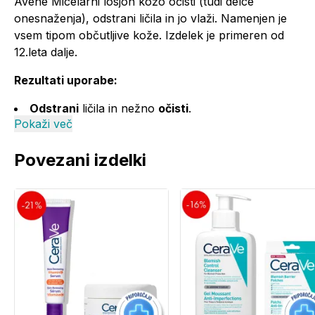
Avène Micelarni losjon kožo očisti (tudi delce
onesnaženja), odstrani ličila in jo vlaži. Namenjen je
vsem tipom občutljive kože. Izdelek je primeren od
12.leta dalje.
Rezultati uporabe:
Odstrani
ličila in nežno
očisti
.
Pokaži več
Vlaži
** zahvaljujoč glicerolu in trehalozi.
Ohranja
naravno ravnovesje kože
Povezani izdelki
Do +57 % navlaženost kože 30 minut po nanosu¹.
¹Študija kinetike vlaženja do 6 ur po enkratnem
nanosu, izvedena na 23 osebah.
Uporaba Avene micelarnega losjna za
odstranjevanje ličil:
S pomočjo blazinice vate nanesite Avène Micelarni
losjon na obraz in nežno s krožnimi gibi odstranite