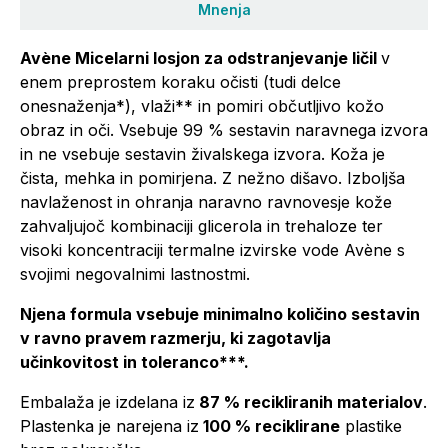
Mnenja
Avène Micelarni losjon za odstranjevanje ličil
v
enem preprostem koraku očisti (tudi delce
onesnaženja*), vlaži** in pomiri občutljivo kožo
obraz in oči. Vsebuje 99 % sestavin naravnega izvora
in ne vsebuje sestavin živalskega izvora. Koža je
čista, mehka in pomirjena. Z nežno dišavo. Izboljša
navlaženost in ohranja naravno ravnovesje kože
zahvaljujoč kombinaciji glicerola in trehaloze ter
visoki koncentraciji termalne izvirske vode Avène s
svojimi negovalnimi lastnostmi.
Njena formula vsebuje minimalno količino sestavin
v ravno pravem razmerju, ki zagotavlja
učinkovitost in toleranco***.
Embalaža je izdelana iz
87 % recikliranih materialov
.
Plastenka je narejena iz
100 % reciklirane
plastike