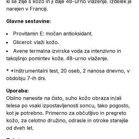
ki se zlije s kožo in ji daje 48-urno vlaženje. Izdelek je
narejen v Franciji.
Glavne sestavine:
Provitamin E: močan antioksidant.
Glicerol: vlaži kožo.
Avene termalna izvirska voda za intenzivno in
takojšnjo pomiritev kože. 48-urno vlaženje.
* *Inštrumentalni test, 20 oseb, 2 nanosa dnevno, v
obdobju 7-ih dni.
Uporaba:
Obilno nanesite na čisto, suho kožo obraza in/ali
telesa po vsaki izpostavljenosti soncu, tako pogosto,
kot je potrebno. Primerno za občutljivo in pregreto
kožo, za celotno družino, odrasle in otroke starejše
od dveh let.