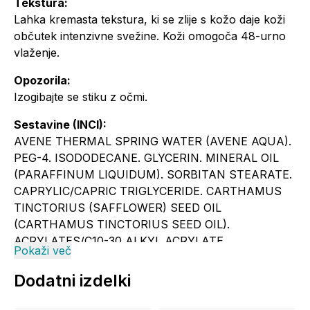
Tekstura:
Lahka kremasta tekstura, ki se zlije s kožo daje koži
občutek intenzivne svežine. Koži omogoča 48-urno
vlaženje.
Opozorila:
Izogibajte se stiku z očmi.
Sestavine (INCI):
AVENE THERMAL SPRING WATER (AVENE AQUA).
PEG-4. ISODODECANE. GLYCERIN. MINERAL OIL
(PARAFFINUM LIQUIDUM). SORBITAN STEARATE.
CAPRYLIC/CAPRIC TRIGLYCERIDE. CARTHAMUS
TINCTORIUS (SAFFLOWER) SEED OIL
(CARTHAMUS TINCTORIUS SEED OIL).
ACRYLATES/C10-30 ALKYL ACRYLATE
Pokaži več
CROSSPOLYMER. BENZOIC ACID. BETA-
SITOSTEROL. CAPRYLYL GLYCOL. CETEARYL
Dodatni izdelki
ALCOHOL. FRAGRANCE (PARFUM). GLYCINE SOJA
(SOYBEAN) SEED EXTRACT (GLYCINE SOJA SEED