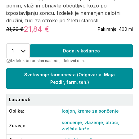
pomiri, vlaži in obnavlja občutljivo kožo po
izpostavljanju soncu. Izdelek je namenjen celotni
družini, tudi za otroke po 2.letu starosti.
21,84 €
31,20 €
Pakiranje:
400 ml
1
Dodaj v košarico
Izdelek bo poslan naslednji delovni dan.
Svetovanje farmacevta
(
Odgovarja: Maja
Pezdir, farm. teh.
)
Lastnosti
Oblika
:
losjon,
kreme za sončenje
sončenje,
vlaženje,
otroci,
Zdravje
:
zaščita kože