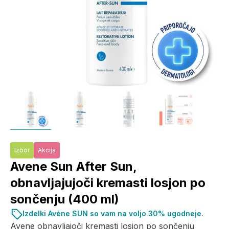
Izbor
Akcija
Avene Sun After Sun,
obnavljajujoči kremasti losjon po
sončenju (400 ml)
Izdelki Avène SUN so vam na voljo 30% ugodneje.
Avene obnavljajoči kremasti losjon po sončenju