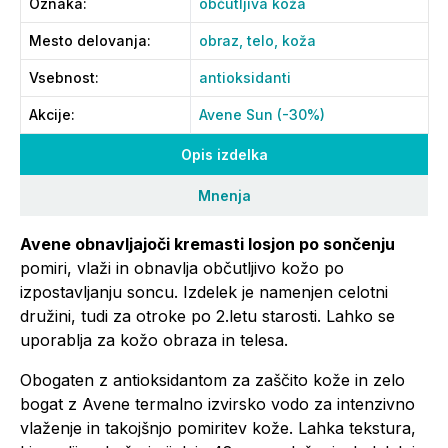
Oznaka
:
občutljiva koža
Mesto delovanja
:
obraz,
telo,
koža
Vsebnost
:
antioksidanti
Akcije
:
Avene Sun (-30%)
Opis izdelka
Mnenja
Avene obnavljajoči kremasti losjon po sončenju
pomiri, vlaži in obnavlja občutljivo kožo po
izpostavljanju soncu. Izdelek je namenjen celotni
družini, tudi za otroke po 2.letu starosti. Lahko se
uporablja za kožo obraza in telesa.
Obogaten z antioksidantom za zaščito kože in zelo
bogat z Avene termalno izvirsko vodo za intenzivno
vlaženje in takojšnjo pomiritev kože. Lahka tekstura,