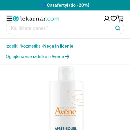
💙 Catafertyl (do -20%)
Izdelki
/
Kozmetika
/
Nega in ličenje
Oglejte si vse izdelke iz
Avene