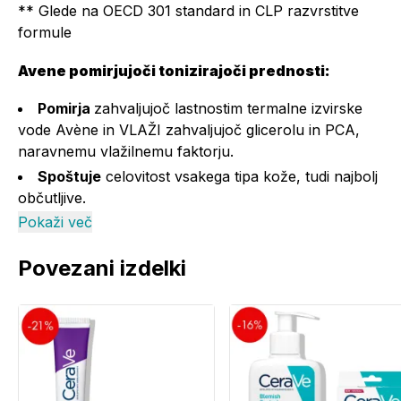
** Glede na OECD 301 standard in CLP razvrstitve
formule
Avene pomirjujoči tonizirajoči prednosti:
Pomirja
zahvaljujoč lastnostim termalne izvirske
vode Avène in VLAŽI zahvaljujoč glicerolu in PCA,
naravnemu vlažilnemu faktorju.
Spoštuje
celovitost vsakega tipa kože, tudi najbolj
občutljive.
Pokaži več
Dnevno nežno
ščiti
kožo.
Tekstura:
Povezani izdelki
Izdelek je v obliki vodne raztopine.
Uporaba Avene pomirjujočega tonizirajočega
losjona:
Avène Pomirjujoči tonizirajoči losjon nanesite s