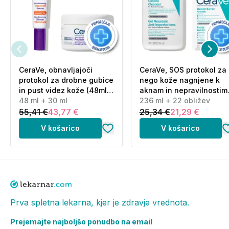
pomočjo bombažne blazinice na kožo obraza, oči in
vratu zjutraj in/ali zvečer po uporabi izdelka Avène
mleko za čiščenje kože.
Opozorila:
Ta izdelek za uporabo v običajnih ali razumno
CeraVe, obnavljajoči
CeraVe, SOS protokol za
predvidljivih pogojih uporabe ne zahteva nobenih
protokol za drobne gubice
nego kože nagnjene k
posebnih varnostnih ukrepov.
in pust videz kože (48ml
aknam in nepravilnostim
+ 30 ml)
48 ml + 30 ml
(236 ml + 22 obližev)
236 ml + 22 obližev
Sestavine (INCI):
55,41 €
43,77 €
25,34 €
21,29 €
AVENE THERMAL SPRING WATER (AVENE AQUA).
GLYCERIN. PENTYLENE GLYCOL. CITRIC ACID.
V košarico
V košarico
COCO-GLUCOSIDE. FRAGRANCE (PARFUM). PCA.
POLYGLYCERYL-4 CAPRATE. POLYGLYCERYL-6
CAPRYLATE. SODIUM BENZOATE. WATER (AQUA).
Proizvajalec:
Pierre Fabre Dermo-Cosmetique
Država porekla:
Francija
Prva spletna lekarna, kjer je zdravje vrednota.
Distributer za Slovenijo:
OPH Oktal Pharma d.o.o.,
Prejemajte najboljšo ponudbo na email
Pot k sejmišču 26a, 1231 Ljubljana Črnuče