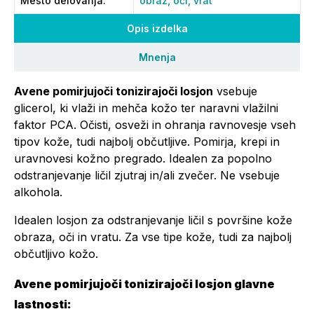
Mesto delovanja
:
obraz,
oči,
vrat
Opis izdelka
Mnenja
Avene pomirjujoči tonizirajoči losjon
vsebuje
glicerol, ki vlaži in mehča kožo ter naravni vlažilni
faktor PCA. Očisti, osveži in ohranja ravnovesje vseh
tipov kože, tudi najbolj občutljive. Pomirja, krepi in
uravnovesi kožno pregrado. Idealen za popolno
odstranjevanje ličil zjutraj in/ali zvečer. Ne vsebuje
alkohola.
Idealen losjon za odstranjevanje ličil s površine kože
obraza, oči in vratu. Za vse tipe kože, tudi za najbolj
občutljivo kožo.
Avene pomirjujoči tonizirajoči losjon glavne
lastnosti: