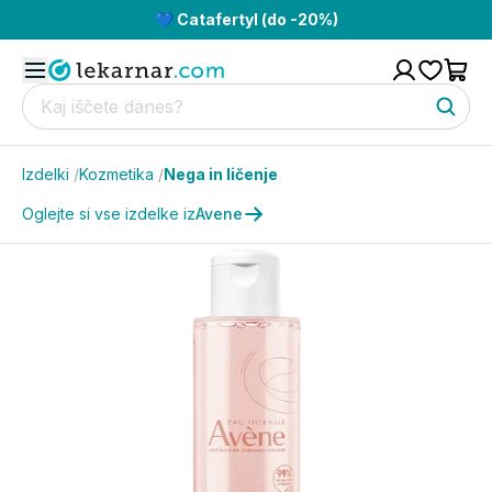
💙 Catafertyl (do -20%)
Izdelki
/
Kozmetika
/
Nega in ličenje
Oglejte si vse izdelke iz
Avene