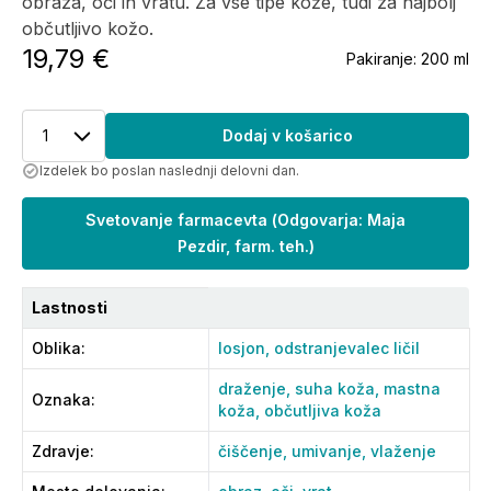
obraza, oči in vratu. Za vse tipe kože, tudi za najbolj
občutljivo kožo.
19,79 €
Pakiranje:
200 ml
1
Dodaj v košarico
Izdelek bo poslan naslednji delovni dan.
Svetovanje farmacevta
(
Odgovarja: Maja
Pezdir, farm. teh.
)
Lastnosti
Oblika
:
losjon,
odstranjevalec ličil
draženje,
suha koža,
mastna
Oznaka
:
koža,
občutljiva koža
Zdravje
:
čiščenje,
umivanje,
vlaženje