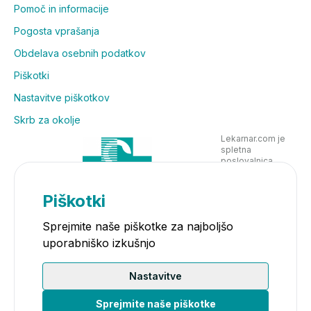
Pomoč in informacije
Pogosta vprašanja
Obdelava osebnih podatkov
Piškotki
Nastavitve piškotkov
Skrb za okolje
Lekarnar.com je
spletna
poslovalnica
Lekarne Nove
Poljane in posluje
v skladu z
Piškotki
zakonodajo
Sprejmite naše piškotke za najboljšo
uporabniško izkušnjo
Nastavitve
Sprejmite naše piškotke