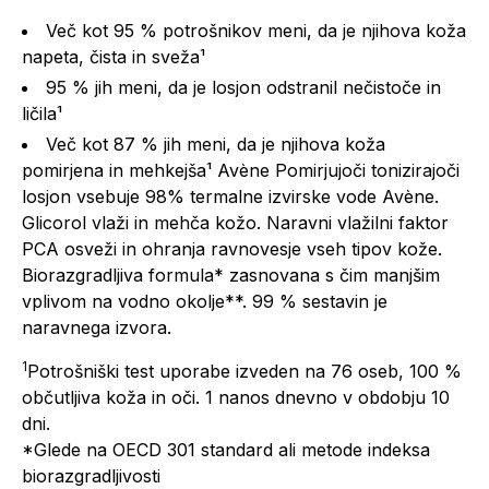
Več kot 95 % potrošnikov meni, da je njihova koža
napeta, čista in sveža¹
95 % jih meni, da je losjon odstranil nečistoče in
ličila¹
Več kot 87 % jih meni, da je njihova koža
pomirjena in mehkejša¹ Avène Pomirjujoči tonizirajoči
losjon vsebuje 98% termalne izvirske vode Avène.
Glicorol vlaži in mehča kožo. Naravni vlažilni faktor
PCA osveži in ohranja ravnovesje vseh tipov kože.
Biorazgradljiva formula* zasnovana s čim manjšim
vplivom na vodno okolje**. 99 % sestavin je
naravnega izvora.
1
Potrošniški test uporabe izveden na 76 oseb, 100 %
občutljiva koža in oči. 1 nanos dnevno v obdobju 10
dni.
*Glede na OECD 301 standard ali metode indeksa
biorazgradljivosti