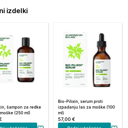
i izdelki
Bio-Pilixin, serum proti
ixin, šampon za redke
izpadanju las za moške (100
 moške (250 ml)
ml)
€
57,00 €