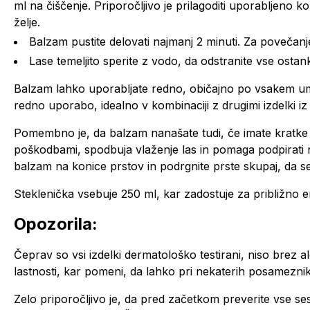
ml na čiščenje. Priporočljivo je prilagoditi uporabljeno ko
želje.
Balzam pustite delovati najmanj 2 minuti. Za povečanje
Lase temeljito sperite z vodo, da odstranite vse osta
Balzam lahko uporabljate redno, običajno po vsakem um
redno uporabo, idealno v kombinaciji z drugimi izdelki iz is
Pomembno je, da balzam nanašate tudi, če imate kratke 
poškodbami, spodbuja vlaženje las in pomaga podpirati n
balzam na konice prstov in podrgnite prste skupaj, da s
Steklenička vsebuje 250 ml, kar zadostuje za približn
Opozorila:
Čeprav so vsi izdelki dermatološko testirani, niso brez al
lastnosti, kar pomeni, da lahko pri nekaterih posamezniki
Zelo priporočljivo je, da pred začetkom preverite vse ses