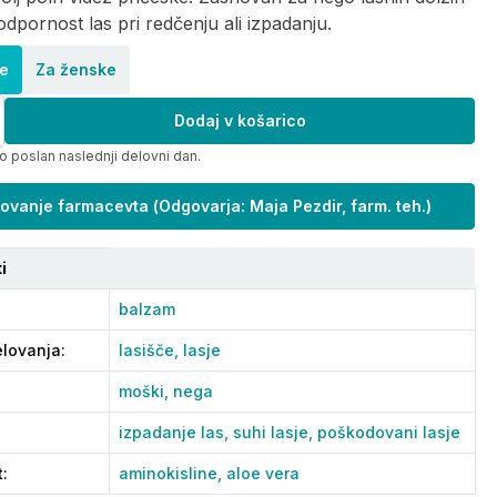
 odpornost las pri redčenju ali izpadanju.
e
Za ženske
Dodaj v košarico
o poslan naslednji delovni dan.
ovanje farmacevta
(
Odgovarja: Maja Pezdir, farm. teh.
)
i
balzam
lovanja
:
lasišče,
lasje
moški,
nega
izpadanje las,
suhi lasje,
poškodovani lasje
t
:
aminokisline,
aloe vera