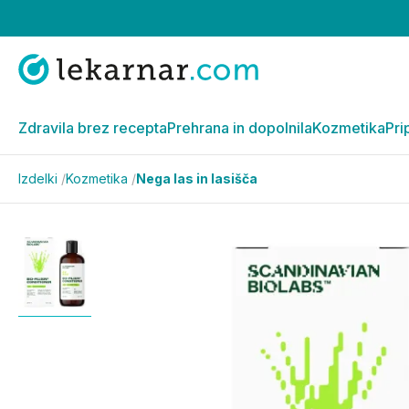
Zdravila brez recepta
Prehrana in dopolnila
Kozmetika
Pri
Izdelki
/
Kozmetika
/
Nega las in lasišča