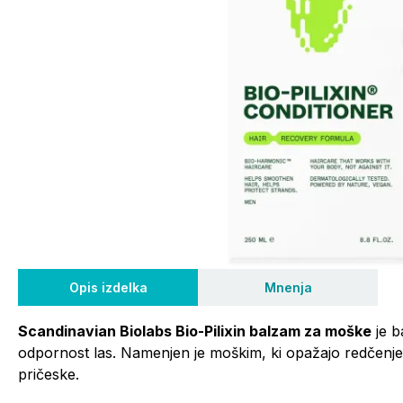
Opis izdelka
Mnenja
Scandinavian Biolabs Bio-Pilixin balzam za moške
je b
odpornost las. Namenjen je moškim, ki opažajo redčenje, iz
pričeske.