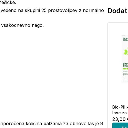
mešičke.
Dodatn
 izvedeno na skupini 25 prostovoljcev z normalno
 za vsakodnevno nego.
Bio-Pil
lase za
23,00 
Priporočena količina balzama za obnovo las je 8