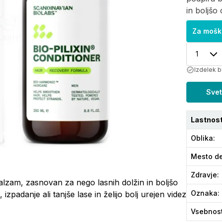
in boljšo
Za mošk
1
Izdelek b
Svet
Lastnost
Oblika
:
Mesto de
Zdravje
:
alzam, zasnovan za nego lasnih dolžin in boljšo
Oznaka
:
padanje ali tanjše lase in želijo bolj urejen videz
Vsebnos