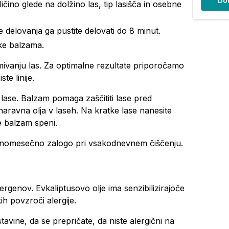
Do
ličino glede na dolžino las, tip lasišča in osebne
 delovanja ga pustite delovati do 8 minut.
nke balzama.
ivanju las. Za optimalne rezultate priporočamo
te linije.
lase. Balzam pomaga zaščititi lase pred
aravna olja v laseh. Na kratke lase nanesite
e balzam speni.
o enomesečno zalogo pri vsakodnevnem čiščenju.
ergenov. Evkaliptusovo olje ima senzibilizirajoče
h povzroči alergije.
tavine, da se prepričate, da niste alergični na