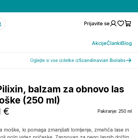
Prijavite se
Akcije
Članki
Blog
Oglejte si vse izdelke iz
Scandinavian Biolabs
ilixin, balzam za obnovo las
oške (250 ml)
1 €
Pakiranje:
250 ml
 moške, ki pomaga zmanjšati lomljenje, zmehča lase in
olj poln videz pričeske. Zasnovan za nego lasnih dolžin