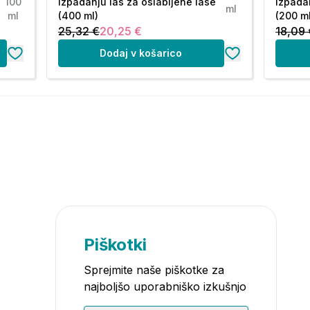
100
izpadanju las za oslabljene lase
izpadan
ml
ml
(400 ml)
(200 ml
25,32 €
20,25 €
18,09 
Dodaj v košarico
Piškotki
Sprejmite naše piškotke za
najboljšo uporabniško izkušnjo