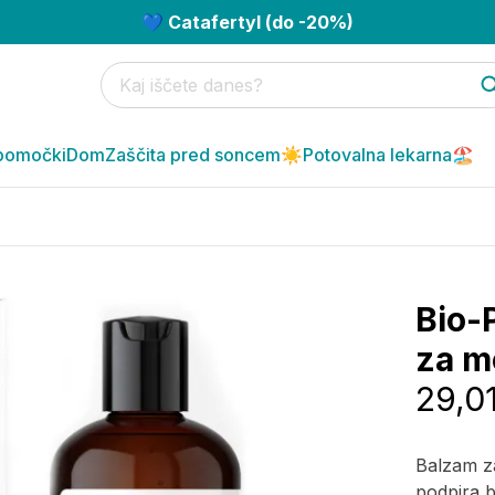
💙 Catafertyl (do -20%)
pomočki
Dom
Zaščita pred soncem☀️
Potovalna lekarna🏖️
Bio-P
za m
29,0
Balzam za
podpira b