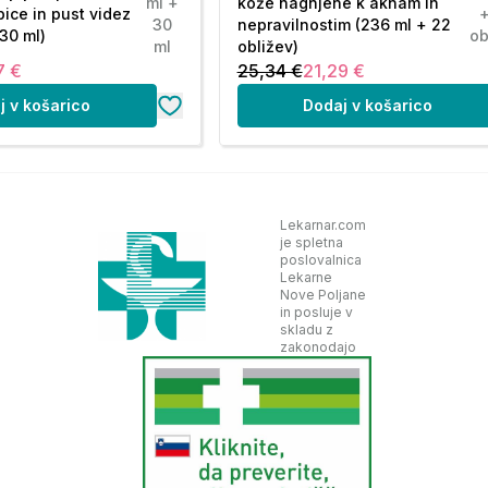
ml +
kože nagnjene k aknam in
ice in pust videz
30
nepravilnostim (236 ml + 22
30 ml)
ob
ml
obližev)
7 €
25,34 €
21,29 €
j v košarico
Dodaj v košarico
Lekarnar.com
je spletna
poslovalnica
Lekarne
Nove Poljane
in posluje v
skladu z
zakonodajo