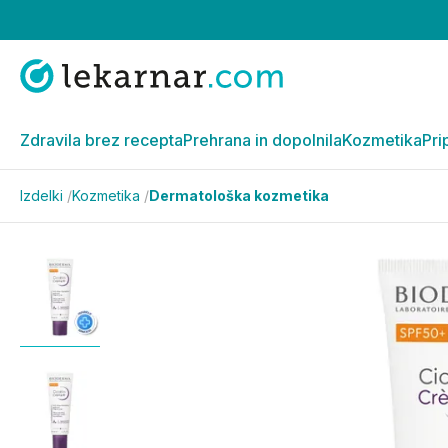
Zdravila brez recepta
Prehrana in dopolnila
Kozmetika
Pri
Izdelki
/
Kozmetika
/
Dermatološka kozmetika