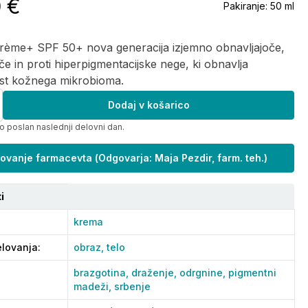
0 €
Pakiranje:
50 ml
Crème+ SPF 50+ nova generacija izjemno obnavljajoče,
če in proti hiperpigmentacijske nege, ki obnavlja
ost kožnega mikrobioma.
Dodaj v košarico
o poslan naslednji delovni dan.
ovanje farmacevta
(
Odgovarja: Maja Pezdir, farm. teh.
)
i
krema
lovanja
:
obraz,
telo
brazgotina,
draženje,
odrgnine,
pigmentni
madeži,
srbenje