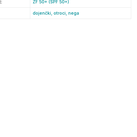
t
:
ZF 50+ (SPF 50+)
dojenčki,
otroci,
nega