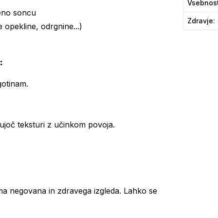
Vsebnos
eno soncu
Zdravje
:
opekline, odrgnine...)
:
gotinam.
jujoč teksturi z učinkom povoja.
ma negovana in zdravega izgleda. Lahko se