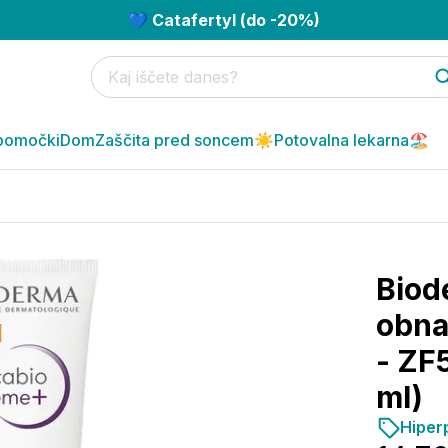
💙 Catafertyl (do -20%)
pomočki
Dom
Zaščita pred soncem☀️
Potovalna lekarna🏖️
Biod
obna
- ZF
ml)
Hiper