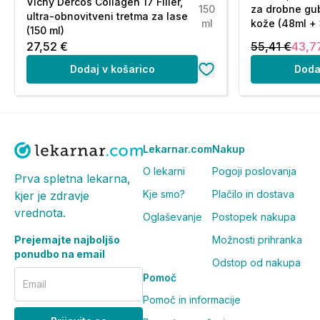
Vichy Dercos Collagen 17 Filler,
150
za drobne gub
ultra-obnovitveni tretma za lase
ml
kože (48ml + 
(150 ml)
27,52 €
55,41 €
43,7
Dodaj v košarico
Doda
Lekarnar.com
Nakup
O lekarni
Pogoji poslovanja
Prva spletna lekarna,
Kje smo?
Plačilo in dostava
kjer je zdravje
vrednota.
Oglaševanje
Postopek nakupa
Prejemajte najboljšo
Možnosti prihranka
ponudbo na email
Odstop od nakupa
Pomoč
Email
Pomoč in informacije