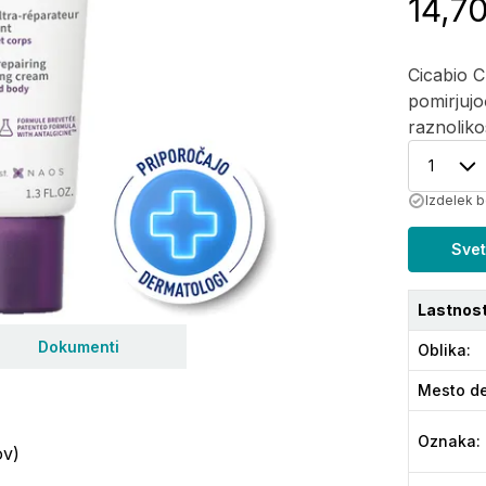
14,7
Cicabio 
pomirjujo
raznolik
1
Izdelek b
Svet
Lastnost
Dokumenti
Oblika
:
Mesto de
Oznaka
:
ov)