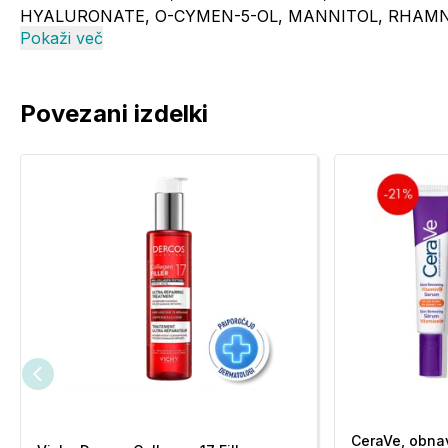
HYALURONATE, O-CYMEN-5-OL, MANNITOL, RHAMNO
Pokaži več
DIPEPTIDE-1 CETYL ESTER, GLABRIDIN, TOCOPHER
PROPYLHEPTYL CAPRYLATE. [BI689]
Povezani izdelki
CeraVe, obnav