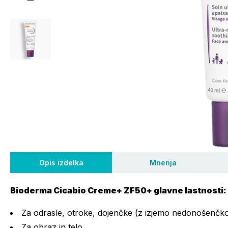
Opis izdelka
Mnenja
Bioderma Cicabio Creme+ ZF50+ glavne lastnosti:
Za odrasle, otroke, dojenčke (z izjemo nedonošenčk
Za obraz in telo