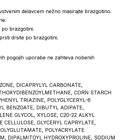
vstvenim delavcem nežno masirajte brazgotino.
ne.
 po brazgotini.
sti drsite po brazgotini.
ivih pogojih uporabe ne zahteva nobenih
ZONE, DICAPRYLYL CARBONATE,
METHOXYDIBENZOYLMETHANE, CORN STARCH
HENYL TRIAZINE, POLYGLYCERYL-6
L BENZOATE, DIBUTYL ADIPATE,
ENE GLYCOL, XYLOSE, C20-22 ALKYL
E CELLULOSE, GLYCERYL CAPRYLATE,
POLYGLUTAMATE, POLYACRYLATE
M, DIPALMITOYL HYDROXYPROLINE, SODIUM