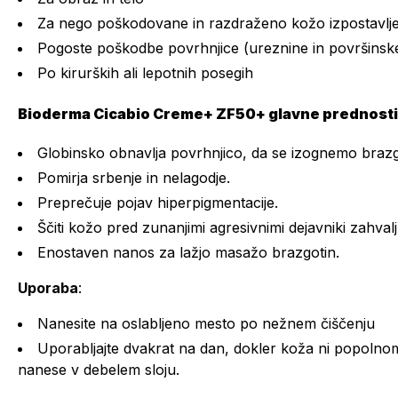
Za nego poškodovane in razdraženo kožo izpostavlj
Pogoste poškodbe povrhnjice (ureznine in površinske 
Po kirurških ali lepotnih posegih
Bioderma Cicabio Creme+ ZF50+ glavne prednosti
Globinsko obnavlja povrhnjico, da se izognemo braz
Pomirja srbenje in nelagodje.
Preprečuje pojav hiperpigmentacije.
Ščiti kožo pred zunanjimi agresivnimi dejavniki zahval
Enostaven nanos za lažjo masažo brazgotin.
Uporaba
:
Nanesite na oslabljeno mesto po nežnem čiščenju
Uporabljajte dvakrat na dan, dokler koža ni popolno
nanese v debelem sloju.