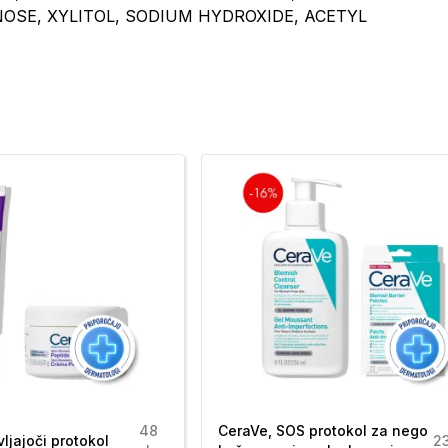
SE, XYLITOL, SODIUM HYDROXIDE, ACETYL
OL, FRUCTOOLIGOSACCHARIDES,
48
CeraVe, SOS protokol za nego
ljajoči protokol
2