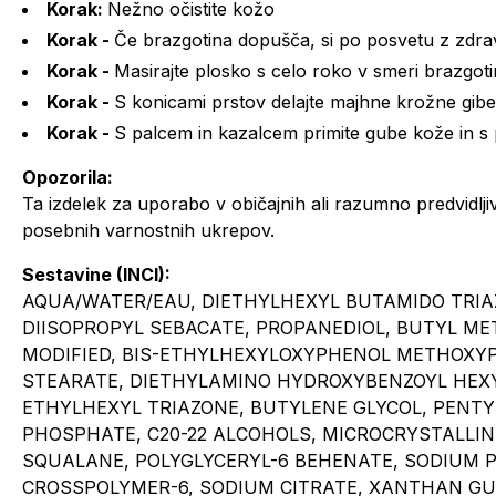
Korak:
Nežno očistite kožo
Korak -
Če brazgotina dopušča, si po posvetu z zdra
Korak -
Masirajte plosko s celo roko v smeri brazgoti
Korak -
S konicami prstov delajte majhne krožne gibe
Korak -
S palcem in kazalcem primite gube kože in s pr
Opozorila:
Ta izdelek za uporabo v običajnih ali razumno predvidlj
posebnih varnostnih ukrepov.
Sestavine (INCI):
AQUA/WATER/EAU, DIETHYLHEXYL BUTAMIDO TRIA
DIISOPROPYL SEBACATE, PROPANEDIOL, BUTYL 
MODIFIED, BIS-ETHYLHEXYLOXYPHENOL METHOXYP
STEARATE, DIETHYLAMINO HYDROXYBENZOYL HEXY
ETHYLHEXYL TRIAZONE, BUTYLENE GLYCOL, PENTYL
PHOSPHATE, C20-22 ALCOHOLS, MICROCRYSTALLIN
SQUALANE, POLYGLYCERYL-6 BEHENATE, SODIUM 
CROSSPOLYMER-6, SODIUM CITRATE, XANTHAN GU