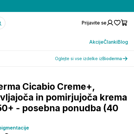
Prijavite se
Akcije
Članki
Blog
Oglejte si vse izdelke iz
Bioderma
erma Cicabio Creme+,
vljajoča in pomirjujoča krema
50+ - posebna ponudba (40
pigmentacije