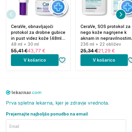
CeraVe, obnavljajoči
CeraVe, SOS protokol za
protokol za drobne gubice
nego kože nagnjene k
in pust videz kože (48ml
aknam in nepravilnostim
+ 30 ml)
48 ml + 30 ml
(236 ml + 22 obližev)
236 ml + 22 obližev
55,41 €
43,77 €
25,34 €
21,29 €
V košarico
V košarico
Prva spletna lekarna, kjer je zdravje vrednota.
Prejemajte najboljšo ponudbo na email
Email