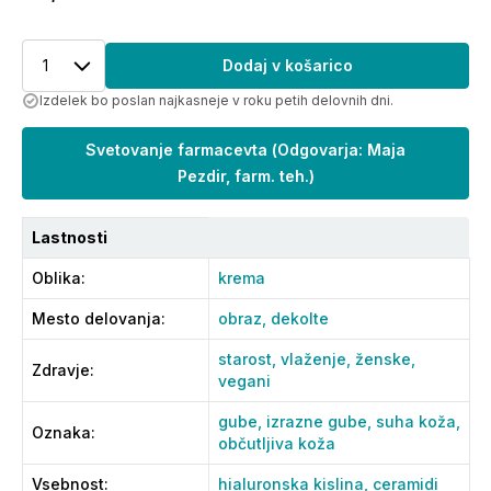
1
Dodaj v košarico
Izdelek bo poslan najkasneje v roku petih delovnih dni.
Svetovanje farmacevta
(
Odgovarja: Maja
Pezdir, farm. teh.
)
Lastnosti
Oblika
:
krema
Mesto delovanja
:
obraz,
dekolte
starost,
vlaženje,
ženske,
Zdravje
:
vegani
gube,
izrazne gube,
suha koža,
Oznaka
:
občutljiva koža
Vsebnost
:
hialuronska kislina,
ceramidi