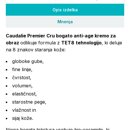
Opis izdelka
Mnenja
Caudalie Premier Cru bogato anti-age kremo za
obraz
odlikuje formula z
TET8
tehnologijo
, ki deluje
na 8 znakov staranja kože:
globoke gube,
fine linije,
čvrstost,
volumen,
elastičnost,
starostne pege,
vlažnost in
sijaj kože.
Njena bogata tekstura vsebuje bio-ceramide, ki