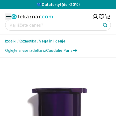
💙 Catafertyl (do -20%)
Izdelki
/
Kozmetika
/
Nega in ličenje
Oglejte si vse izdelke iz
Caudalie Paris