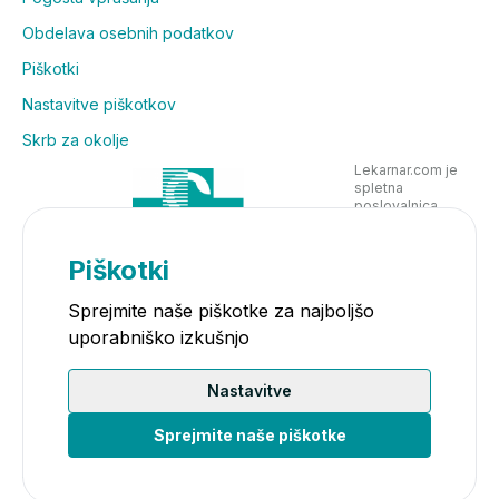
Obdelava osebnih podatkov
Piškotki
Nastavitve piškotkov
Skrb za okolje
Lekarnar.com je
spletna
poslovalnica
Lekarne Nove
Poljane in posluje
v skladu z
Piškotki
zakonodajo
Sprejmite naše piškotke za najboljšo
uporabniško izkušnjo
Nastavitve
Sprejmite naše piškotke