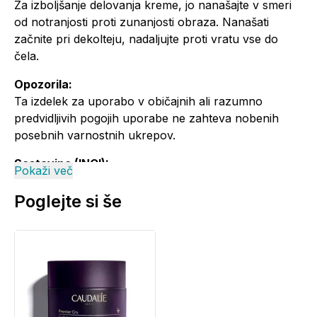
Za izboljšanje delovanja kreme, jo nanašajte v smeri
od notranjosti proti zunanjosti obraza. Nanašati
začnite pri dekolteju, nadaljujte proti vratu vse do
čela.
Opozorila:
Ta izdelek za uporabo v običajnih ali razumno
predvidljivih pogojih uporabe ne zahteva nobenih
posebnih varnostnih ukrepov.
Sestavine (INCI):
Pokaži več
AQUA/WATER/EAU, GLYCERIN, CAPRYLIC/CAPRIC
TRIGLYCERIDE, VITIS VINIFERA (GRAPE) SEED OIL,
Poglejte si še
BUTYROSPERMUM PARKII (SHEA) BUTTER
EXTRACT, CETEARYL ALCOHOL, BUTYLENE
GLYCOL, HYDROGENATED ETHYLHEXYL OLIVATE,
CETEARYL GLUCOSIDE, HYDROGENATED OLIVE
OIL UNSAPONIFIABLES, PROPANEDIOL,
PALMITOYL GRAPEVINE SHOOT EXTRACT,
PALMITOYL GRAPE SEED EXTRACT,