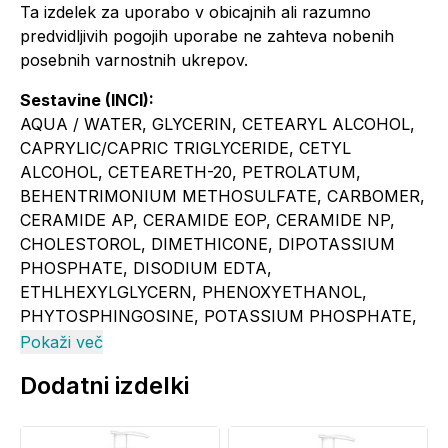
Ta izdelek za uporabo v obicajnih ali razumno
predvidljivih pogojih uporabe ne zahteva nobenih
posebnih varnostnih ukrepov.
Sestavine (INCI):
AQUA / WATER, GLYCERIN, CETEARYL ALCOHOL,
CAPRYLIC/CAPRIC TRIGLYCERIDE, CETYL
ALCOHOL, CETEARETH-20, PETROLATUM,
BEHENTRIMONIUM METHOSULFATE, CARBOMER,
CERAMIDE AP, CERAMIDE EOP, CERAMIDE NP,
CHOLESTOROL, DIMETHICONE, DIPOTASSIUM
PHOSPHATE, DISODIUM EDTA,
ETHLHEXYLGLYCERN, PHENOXYETHANOL,
PHYTOSPHINGOSINE, POTASSIUM PHOSPHATE,
SODIUM HYLARONATE, SODIUM LAUROYL
Pokaži več
LACTYLATE, TOCOPHEROL, XANTHUM GUM
Dodatni izdelki
Informacije o proizvajalcu - odgovorna oseba in
elektronski kontaktni naslov
se nahajajo
na