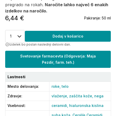
pregrado na rokah.
Naročite lahko največ 6 enakih
izdelkov na naročilo.
6,44 €
Pakiranje:
50 ml
1
Dodaj v košarico
Izdelek bo poslan naslednji delovni dan.
Svetovanje farmacevta
(
Odgovarja: Maja
Pezdir, farm. teh.
)
Lastnosti
Mesto delovanja
:
roke,
telo
Zdravje
:
vlaženje,
zaščita kože,
nega
Vsebnost
:
ceramidi,
hialuronska kislina
suha koža,
CeraVe Ceramidi,