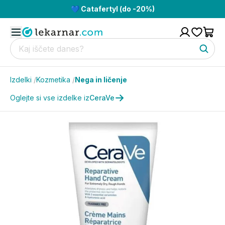
💙 Catafertyl (do -20%)
Izdelki
/
Kozmetika
/
Nega in ličenje
Oglejte si vse izdelke iz
CeraVe