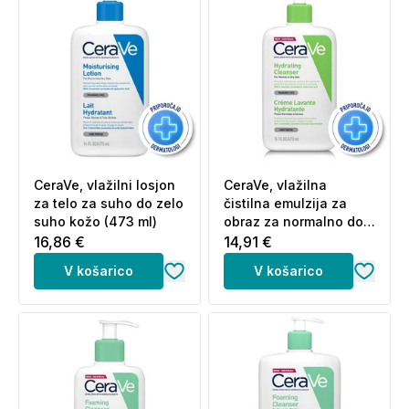
povezavi (klik).
CeraVe, vlažilni losjon
CeraVe, vlažilna
za telo za suho do zelo
čistilna emulzija za
suho kožo (473 ml)
obraz za normalno do
suho kožo (473 ml)
16,86 €
14,91 €
V košarico
V košarico