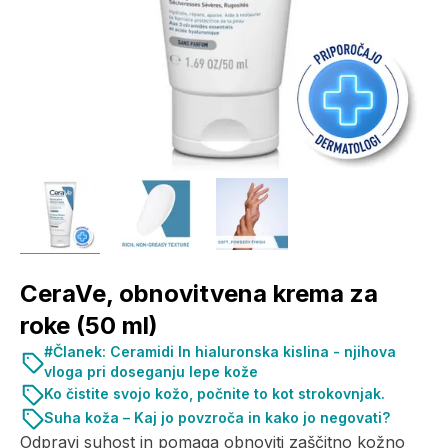
CeraVe, obnovitvena krema za
roke (50 ml)
#Članek: Ceramidi In hialuronska kislina - njihova
vloga pri doseganju lepe kože
Ko čistite svojo kožo, počnite to kot strokovnjak.
Suha koža – Kaj jo povzroča in kako jo negovati?
Odpravi suhost in pomaga obnoviti zaščitno kožno