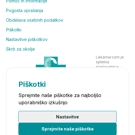
Pomoč in informacije
Pogosta vprašanja
Obdelava osebnih podatkov
Piškotki
Nastavitve piškotkov
Skrb za okolje
Lekarnar.com je
spletna
poslovalnica
Lekarne Nove
Poljane in posluje
v skladu z
Piškotki
zakonodajo
Sprejmite naše piškotke za najboljšo
uporabniško izkušnjo
Nastavitve
Sprejmite naše piškotke