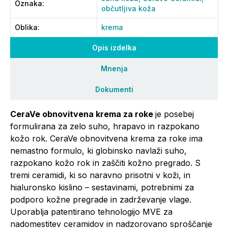
Oznaka
:
občutljiva koža
Oblika
:
krema
Opis izdelka
Mnenja
Dokumenti
CeraVe obnovitvena krema za roke
je posebej
formulirana za zelo suho, hrapavo in razpokano
kožo rok. CeraVe obnovitvena krema za roke ima
nemastno formulo, ki globinsko navlaži suho,
razpokano kožo rok in zaščiti kožno pregrado. S
tremi ceramidi, ki so naravno prisotni v koži, in
hialuronsko kislino – sestavinami, potrebnimi za
podporo kožne pregrade in zadrževanje vlage.
Uporablja patentirano tehnologijo MVE za
nadomestitev ceramidov in nadzorovano sproščanje