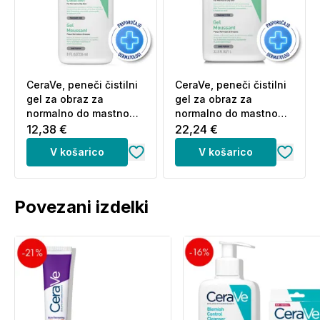
CeraVe, peneči čistilni
CeraVe, peneči čistilni
gel za obraz za
gel za obraz za
normalno do mastno
normalno do mastno
kožo (236 ml)
kožo (1000 ml)
12,38 €
22,24 €
V košarico
V košarico
Povezani izdelki