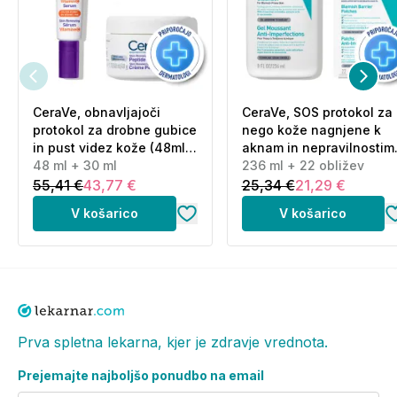
CeraVe, obnavljajoči
CeraVe, SOS protokol za
protokol za drobne gubice
nego kože nagnjene k
in pust videz kože (48ml
aknam in nepravilnostim
+ 30 ml)
48 ml + 30 ml
(236 ml + 22 obližev)
236 ml + 22 obližev
55,41 €
43,77 €
25,34 €
21,29 €
V košarico
V košarico
Prva spletna lekarna, kjer je zdravje vrednota.
Prejemajte najboljšo ponudbo na email