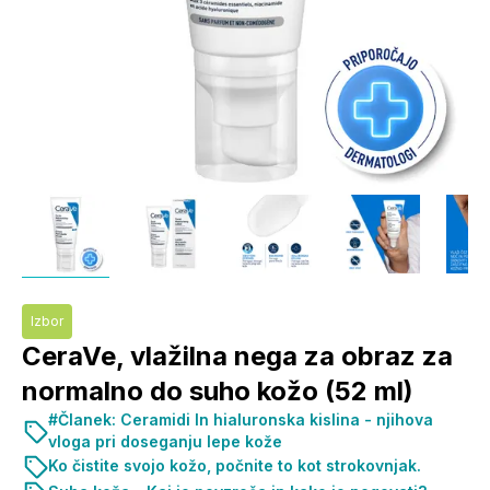
Izbor
CeraVe, vlažilna nega za obraz za
normalno do suho kožo (52 ml)
#Članek: Ceramidi In hialuronska kislina - njihova
vloga pri doseganju lepe kože
Ko čistite svojo kožo, počnite to kot strokovnjak.