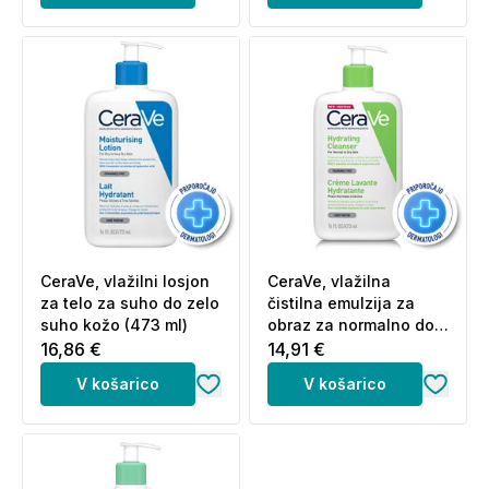
CeraVe, vlažilni losjon
CeraVe, vlažilna
za telo za suho do zelo
čistilna emulzija za
suho kožo (473 ml)
obraz za normalno do
suho kožo (473 ml)
16,86 €
14,91 €
V košarico
V košarico