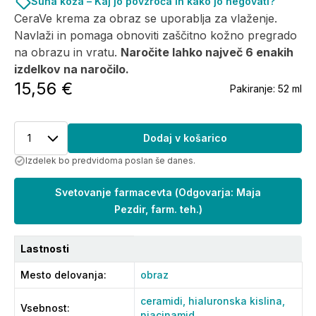
Suha koža – Kaj jo povzroča in kako jo negovati?
CeraVe krema za obraz se uporablja za vlaženje.
Navlaži in pomaga obnoviti zaščitno kožno pregrado
na obrazu in vratu.
Naročite lahko največ 6 enakih
izdelkov na naročilo.
15,56 €
Pakiranje:
52 ml
1
Dodaj v košarico
Izdelek bo predvidoma poslan še danes.
Svetovanje farmacevta
(
Odgovarja: Maja
Pezdir, farm. teh.
)
Lastnosti
Mesto delovanja
:
obraz
ceramidi,
hialuronska kislina,
Vsebnost
:
niacinamid