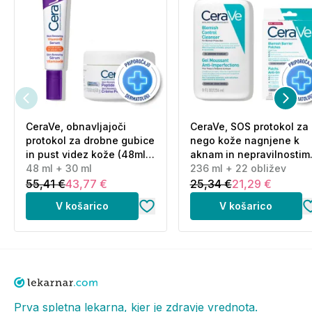
CeraVe, obnavljajoči
CeraVe, SOS protokol za
protokol za drobne gubice
nego kože nagnjene k
in pust videz kože (48ml
aknam in nepravilnostim
+ 30 ml)
48 ml + 30 ml
(236 ml + 22 obližev)
236 ml + 22 obližev
55,41 €
43,77 €
25,34 €
21,29 €
V košarico
V košarico
Prva spletna lekarna, kjer je zdravje vrednota.