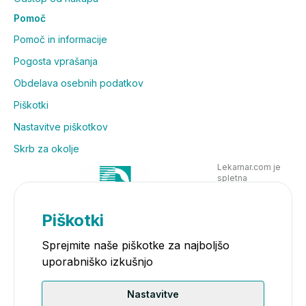
Pomoč
Pomoč in informacije
Pogosta vprašanja
Obdelava osebnih podatkov
Piškotki
Nastavitve piškotkov
Skrb za okolje
Lekarnar.com je
spletna
poslovalnica
Lekarne Nove
Poljane in posluje
Piškotki
v skladu z
zakonodajo
Sprejmite naše piškotke za najboljšo
uporabniško izkušnjo
Nastavitve