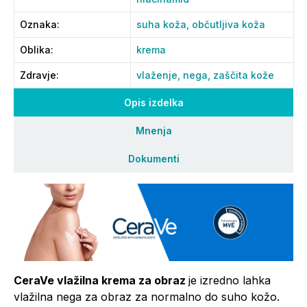
Oznaka
:
suha koža,
občutljiva koža
Oblika
:
krema
Zdravje
:
vlaženje,
nega,
zaščita kože
Opis izdelka
Mnenja
Dokumenti
CeraVe vlažilna krema za obraz
je izredno lahka
vlažilna nega za obraz za normalno do suho kožo.