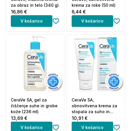
za obraz in telo (340 g)
krema za roke (50 ml)
16,86 €
6,44 €
V košarico
V košarico
CeraVe SA, gel za
CeraVe SA,
čiščenje suhe in grobe
obnovitvena krema za
kože (236 ml)
stopala za suho in
hrapavo kožo (88 ml)
13,69 €
10,91 €
V košarico
V košarico