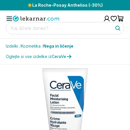
☀️
La Roche-Posay Anthelios (-30%)
Izdelki
/
Kozmetika
/
Nega in ličenje
Oglejte si vse izdelke iz
CeraVe