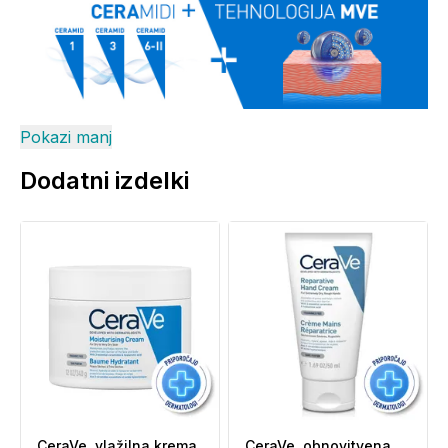
Pokazi manj
Dodatni izdelki
CeraVe, vlažilna krema
CeraVe, obnovitvena