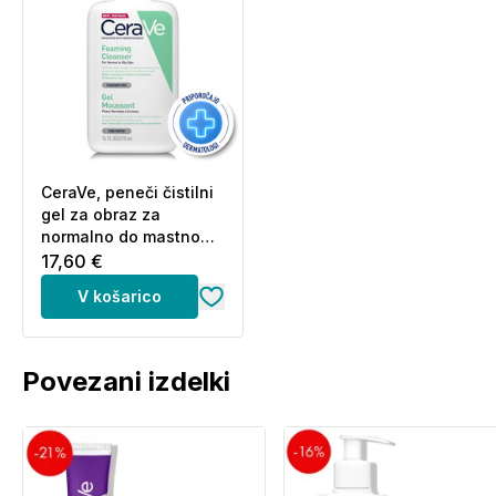
CeraVe, peneči čistilni
gel za obraz za
normalno do mastno
kožo (473 ml)
17,60 €
V košarico
Povezani izdelki