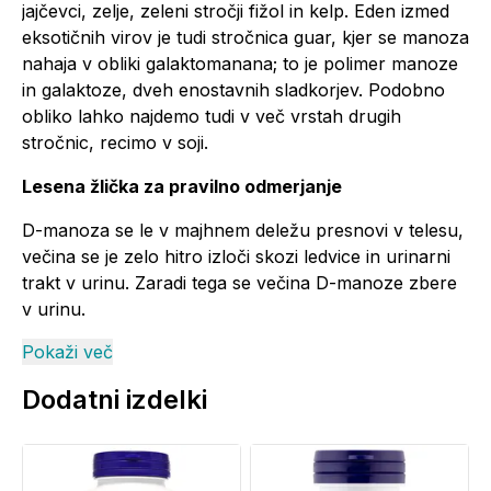
jajčevci, zelje, zeleni stročji fižol in kelp. Eden izmed
eksotičnih virov je tudi stročnica guar, kjer se manoza
nahaja v obliki galaktomanana; to je polimer manoze
in galaktoze, dveh enostavnih sladkorjev. Podobno
obliko lahko najdemo tudi v več vrstah drugih
stročnic, recimo v soji.
Lesena žlička za pravilno odmerjanje
D-manoza se le v majhnem deležu presnovi v telesu,
večina se je zelo hitro izloči skozi ledvice in urinarni
trakt v urinu. Zaradi tega se večina D-manoze zbere
v urinu.
Pokaži več
Za pravilno odmerjanje prejmete tudi leseno žličko. S
pomočjo le-te enostavno odtehtate 2g prahu in ga
Dodatni izdelki
umešate v vodo ali nesladkan sok za pripravo
napitka.
Ne vpliva na regulacijo krvnega sladkorja.