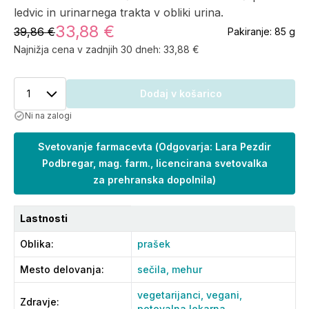
ledvic in urinarnega trakta v obliki urina.
33,88 €
39,86 €
Pakiranje:
85 g
Najnižja cena v zadnjih 30 dneh:
33,88 €
1
Dodaj v košarico
Ni na zalogi
Svetovanje farmacevta
(
Odgovarja: Lara Pezdir
Podbregar, mag. farm., licencirana svetovalka
za prehranska dopolnila
)
Lastnosti
Oblika
:
prašek
Mesto delovanja
:
sečila,
mehur
vegetarijanci,
vegani,
Zdravje
:
potovalna lekarna