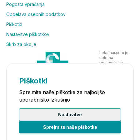
Pogosta vprašanja
Obdelava osebnih podatkov
Piškotki
Nastavitve piškotkov
Skrb za okolje
Lekarnar.com je
spletna
poslovalnica
Lekarne Nove
Poljane in posluje
v skladu z
Piškotki
zakonodajo
Sprejmite naše piškotke za najboljšo
uporabniško izkušnjo
Nastavitve
Sprejmite naše piškotke