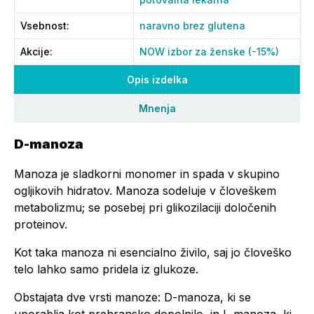
Vsebnost
:
naravno brez glutena
Akcije
:
NOW izbor za ženske (-15%)
Opis izdelka
Mnenja
D-manoza
Manoza je sladkorni monomer in spada v skupino
ogljikovih hidratov. Manoza sodeluje v človeškem
metabolizmu; se posebej pri glikozilaciji določenih
proteinov.
Kot taka manoza ni esencialno živilo, saj jo človeško
telo lahko samo pridela iz glukoze.
Obstajata dve vrsti manoze: D-manoza, ki se