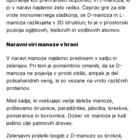
uporablja kot prehransko dopolnilo, in L-manoza, ki
jo v naravi najdemo zelo redko. Čeprav gre za iste
vrste monomernega sladkorja, se D-manoza in L-
manoza razlikujeta v 3D strukturi; to je v prostorski
pozicija ogljikovih, kisikovih in vodikovih atomov.
Naravni viri manoze v hrani
V naravi manoze najdemo predvsem v sadju in
zelenjavi. Pri tem je pomembno omeniti, da se D-
manoza ne pojavlja v prosti obliki, ampak je del
polisaharidnih verig, ki so vezane na vrsto različnih
proteinov.
Med sadja, ki vsebujejo večje deleže manoze,
prištevamo brusnice, paradižnike, jabolka, breskve,
pomarance in borovnice. Dober vir manoze je tudi
jedilno olje palmovih dreves.
Zelenjavni pridelki bogati z D-manozo so brokoli,