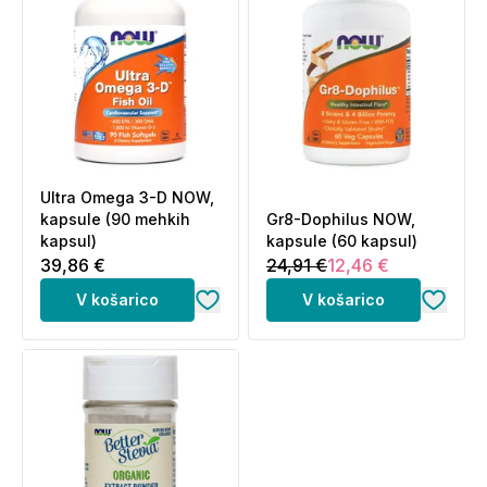
Vegetarijanska/veganska formula.
Uporaba D-manoza in priporočena dnevna količina:
Priporočen dnevni odmerek: 1 čajna žlička, 1- do 2-
krat dnevno. Vzemite z vodo ali nesladkanim sokom
kot npr. nesladkan brusnični sok.
Ultra Omega 3-D NOW,
kapsule (90 mehkih
Gr8-Dophilus NOW,
Vsebnost:
kapsul)
kapsule (60 kapsul)
39,86 €
24,91 €
12,46 €
Sestava:
1 čajna žlička (2g)
V košarico
V košarico
D-manoza
2 g
D-manoza se nahaja v obliki praha. Iz praha se
zmeša napitek, ki se ga lahko uživa enkrat ali dvakrat
dnevno. Na tak način v telo vnesemo 2g oziroma 4g
manoze dnevno. Večina te količine se izloči preko