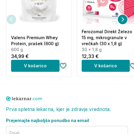
nedosegljivo otrokom!
Ferozomal Direkt Železo
Valens Premium Whey
15 mg, mikrogranule v
Protein, prašek (600 g)
vrečkah (30 x 1,8 g)
600 g
30 x 1,8 g
34,99 €
12,33 €
V košarico
V košarico
Prva spletna lekarna, kjer je zdravje vrednota.
Prejemajte najboljšo ponudbo na email
Email