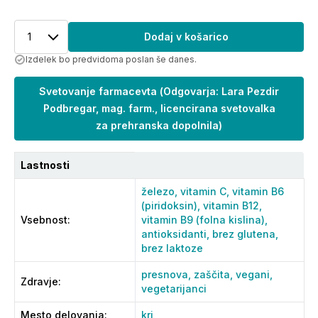
1
Dodaj v košarico
Izdelek bo predvidoma poslan še danes.
Svetovanje farmacevta
(
Odgovarja: Lara Pezdir
Podbregar, mag. farm., licencirana svetovalka
za prehranska dopolnila
)
Lastnosti
železo,
vitamin C,
vitamin B6
(piridoksin),
vitamin B12,
Vsebnost
:
vitamin B9 (folna kislina),
antioksidanti,
brez glutena,
brez laktoze
presnova,
zaščita,
vegani,
Zdravje
:
vegetarijanci
Mesto delovanja
:
kri