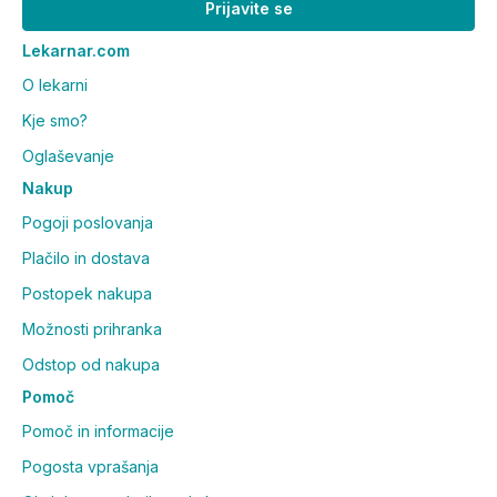
Prijavite se
in vegane.
Lekarnar.com
Koliko vrečic vsebuje pakiranje in
O lekarni
kakšen je okus?
Kje smo?
Pakiranje vsebuje 20 vrečic, mikrogranule pa imajo
Oglaševanje
okus gozdnih sadežev.
Nakup
Pogoji poslovanja
Plačilo in dostava
Postopek nakupa
Možnosti prihranka
Odstop od nakupa
Pomoč
Pomoč in informacije
Pogosta vprašanja