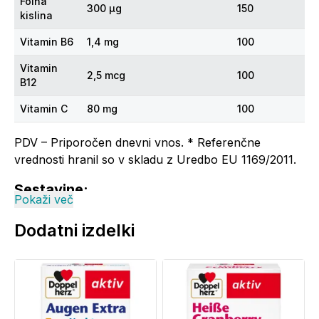
Folna
300 µg
150
kislina
Vitamin B6
1,4 mg
100
Vitamin
2,5 mcg
100
B12
Vitamin C
80 mg
100
PDV – Priporočen dnevni vnos. * Referenčne
vrednosti hranil so v skladu z Uredbo EU 1169/2011.
Sestavine:
Pokaži več
sorbitol (sredstvo za povečanje prostornine), L-
Dodatni izdelki
askorbinska kislina (vitamin C), železov pirofosfat,
natrijev citrat (sredstvo za uravnavanje kislosti),
natrijeva karboksimetil celuloza (sredstvo za
zgostitev), aroma, piridoksinijev hidroklorid (vitamin
B6), magnezijeve soli maščobnih kislin (sredstvo proti