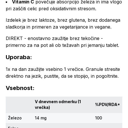
Vitamin C
povečuje absorpcijo železa in ima vlogo
pri zaščiti celic pred oksidativnim stresom.
Izdelek je brez laktoze, brez glutena, brez dodanega
sladkorja in primeren za vegetarijance in vegane.
DIREKT - enostavno zaužitje brez tekočine -
primerno za na pot ali ob težavah pri jemanju tablet.
Uporaba:
1x na dan zaužijte vsebino 1 vrečice. Granule stresite
direktno na jezik, pustite, da se stopijo, in pogoltnite.
Vsebnost:
V dnevnem odmerku (1
%PDV/RDA*
vrečka)
Železo
14 mg
100