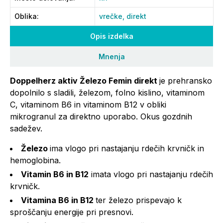
Oblika
:
vrečke,
direkt
Opis izdelka
Mnenja
Doppelherz aktiv Železo Femin direkt
je prehransko
dopolnilo s sladili, železom, folno kislino, vitaminom
C, vitaminom B6 in vitaminom B12 v obliki
mikrogranul za direktno uporabo. Okus gozdnih
sadežev.
Železo
ima vlogo pri nastajanju rdečih krvničk in
hemoglobina.
Vitamin B6 in B12
imata vlogo pri nastajanju rdečih
krvničk.
Vitamina B6 in B12
ter železo prispevajo k
sproščanju energije pri presnovi.