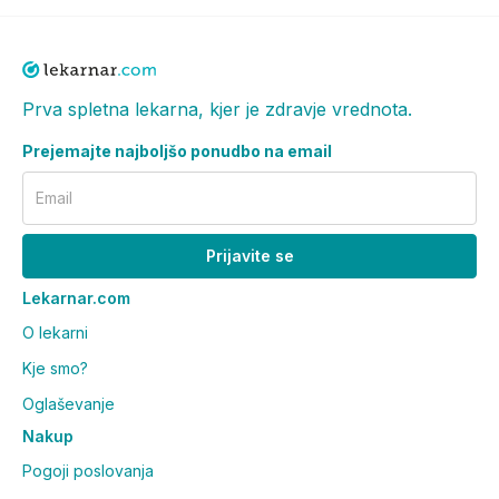
Kakšna je tekstura in vonj izdelka?
Šampon ima prozorno gelasto teksturo ter prijeten
cvetlični vonj z notami zelenih citrusov.
Prva spletna lekarna, kjer je zdravje vrednota.
Ali lahko šampon uporabljam
Prejemajte najboljšo ponudbo na email
skupaj z drugimi izdelki za nego
Email
las?
Prijavite se
Da. Po umivanju lahko nadaljujete z uporabo svojega
običajnega kozmetičnega izdelka za nego las ali
Lekarnar.com
lasišča.
O lekarni
Kje smo?
Oglaševanje
Nakup
Pogoji poslovanja