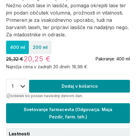
Nežno očisti lase in lasišče, pomaga okrepiti lase ter
jim podari občutek volumna, prožnosti in vitalnosti.
Primeren je za vsakodnevno uporabo, tudi na
barvanih laseh, ter pripravi lasišče na nadaljnjo nego.
Za mladostnike in odrasle.
400 ml
200 ml
20,25 €
25,32 €
Pakiranje:
400 ml
Najnižja cena v zadnjih 30 dneh:
18,98 €
1
Dodaj v košarico
Izdelek bo poslan naslednji delovni dan.
Svetovanje farmacevta
(
Odgovarja: Maja
Pezdir, farm. teh.
)
Lastnosti