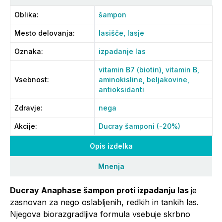
Oblika
:
šampon
Mesto delovanja
:
lasišče,
lasje
Oznaka
:
izpadanje las
vitamin B7 (biotin),
vitamin B,
Vsebnost
:
aminokisline,
beljakovine,
antioksidanti
Zdravje
:
nega
Akcije
:
Ducray šamponi (-20%)
Opis izdelka
Mnenja
Ducray Anaphase šampon proti izpadanju las
je
zasnovan za nego oslabljenih, redkih in tankih las.
Njegova biorazgradljiva formula vsebuje skrbno