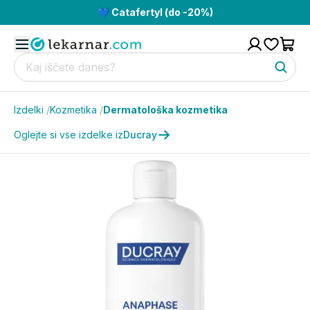
💙 Catafertyl (do -20%)
Izdelki
/
Kozmetika
/
Dermatološka kozmetika
Oglejte si vse izdelke iz
Ducray