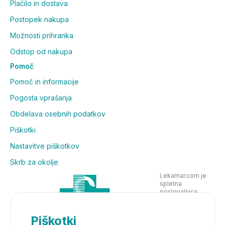
Plačilo in dostava
Postopek nakupa
Možnosti prihranka
Odstop od nakupa
Pomoč
Pomoč in informacije
Pogosta vprašanja
Obdelava osebnih podatkov
Piškotki
Nastavitve piškotkov
Skrb za okolje
Lekarnar.com je
spletna
poslovalnica
Lekarne Nove
Poljane in posluje
v skladu z
Piškotki
zakonodajo