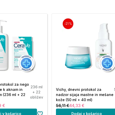
protokol za nego
236 ml
e k aknam in
Vichy, dnevni protokol za
+ 22
m (236 ml + 22
nadzor sijaja mastne in mešane
obližev
kože (50 ml + 40 ml)
9 €
56,11 €
44,33 €
j v košarico
Dodaj v košarico