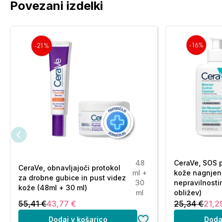
Povezani izdelki
48
CeraVe, SOS 
CeraVe, obnavljajoči protokol
ml +
kože nagnjen
za drobne gubice in pust videz
30
nepravilnosti
kože (48ml + 30 ml)
ml
obližev)
55,41 €
43,77 €
25,34 €
21,2
Dodaj v košarico
Doda