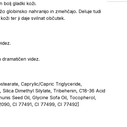
 bolj gladki koži.
žo globinsko nahranijo in zmehčajo. Deluje tudi
oži ter ji daje svilnat občutek.
videz.
n dramatičen videz.
ostearate, Caprylic/Capric Triglyceride,
 Silica Dimethyl Silylate, Tribehenin, C18-36 Acid
unis Seed Oil, Glycine Sofa Oil, Tocopherol,
42090, CI 77491, CI 77499, CI 77492]