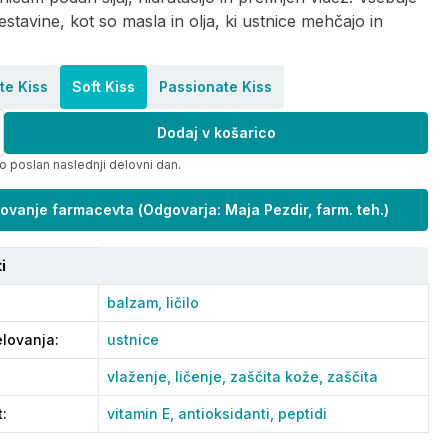
sestavine, kot so masla in olja, ki ustnice mehčajo in
te Kiss
Soft Kiss
Passionate Kiss
Dodaj v košarico
o poslan naslednji delovni dan.
ovanje farmacevta
(
Odgovarja: Maja Pezdir, farm. teh.
)
i
balzam,
ličilo
lovanja
:
ustnice
vlaženje,
ličenje,
zaščita kože,
zaščita
t
:
vitamin E,
antioksidanti,
peptidi