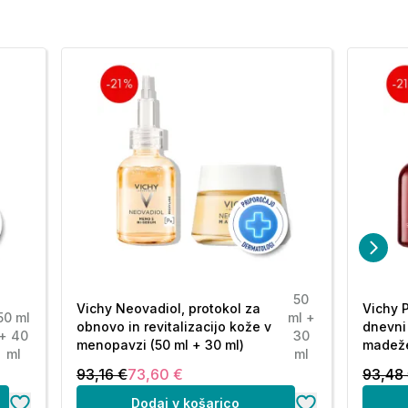
50
Vichy Neovadiol, protokol za
Vichy P
50 ml
ml +
obnovo in revitalizacijo kože v
dnevni
+ 40
30
menopavzi (50 ml + 30 ml)
madeže
ml
ml
93,16 €
73,60 €
93,48
Dodaj v košarico