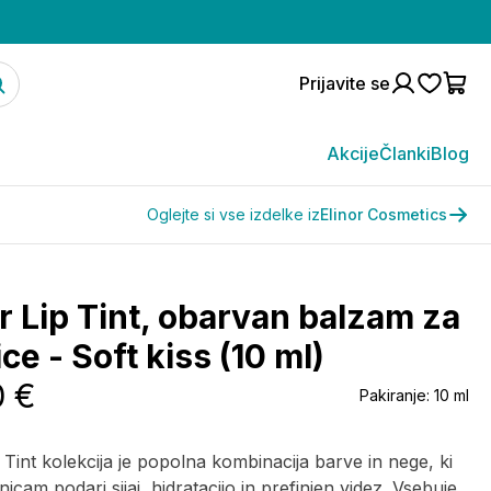
Prijavite se
Akcije
Članki
Blog
Oglejte si vse izdelke iz
Elinor Cosmetics
or Lip Tint, obarvan balzam za
ce - Soft kiss (10 ml)
0 €
Pakiranje:
10 ml
p Tint kolekcija je popolna kombinacija barve in nege, ki
icam podari sijaj, hidratacijo in prefinjen videz. Vsebuje