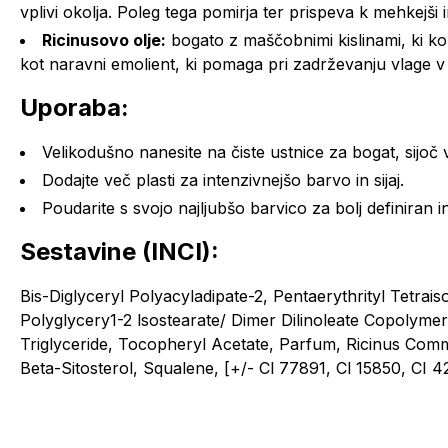
vplivi okolja. Poleg tega pomirja ter prispeva k mehkejši in
Ricinusovo olje:
bogato z maščobnimi kislinami, ki ko
kot naravni emolient, ki pomaga pri zadrževanju vlage v k
Uporaba:
Velikodušno nanesite na čiste ustnice za bogat, sijoč 
Dodajte več plasti za intenzivnejšo barvo in sijaj.
Poudarite s svojo najljubšo barvico za bolj definiran i
Sestavine (INCI):
Bis-Diglyceryl Polyacyladipate-2, Pentaerythrityl Tetrais
Polyglycery1-2 lsostearate/ Dimer Dilinoleate Copolymer,
Triglyceride, Tocopheryl Acetate, Parfum, Ricinus Comm
Beta-Sitosterol, Squalene, [+/- Cl 77891, Cl 15850, CI 