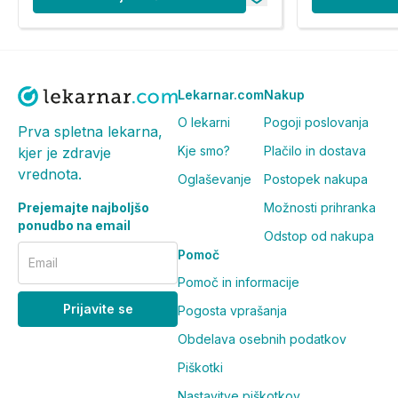
Lekarnar.com
Nakup
O lekarni
Pogoji poslovanja
Prva spletna lekarna,
Kje smo?
Plačilo in dostava
kjer je zdravje
vrednota.
Oglaševanje
Postopek nakupa
Prejemajte najboljšo
Možnosti prihranka
ponudbo na email
Odstop od nakupa
Pomoč
Email
Pomoč in informacije
Prijavite se
Pogosta vprašanja
Obdelava osebnih podatkov
Piškotki
Nastavitve piškotkov