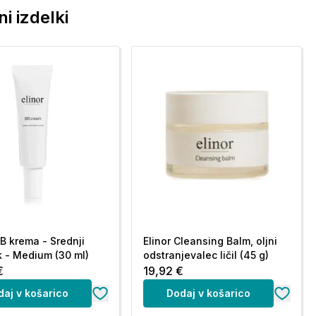
i izdelki
BB krema - Srednji
Elinor Cleansing Balm, oljni
 - Medium (30 ml)
odstranjevalec ličil (45 g)
€
19,92 €
daj v košarico
Dodaj v košarico