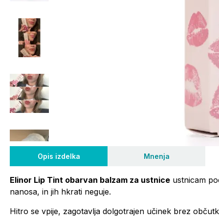
Opis izdelka
Mnenja
Elinor Lip Tint obarvan balzam za ustnice
ustnicam pod
nanosa, in jih hkrati neguje.
Hitro se vpije, zagotavlja dolgotrajen učinek brez občutk