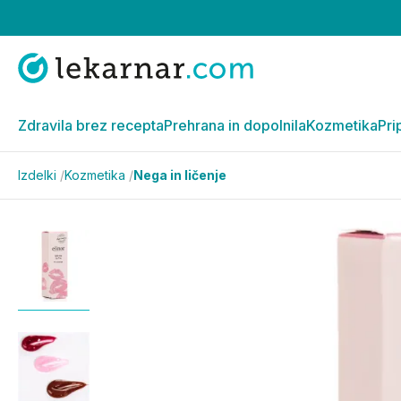
Zdravila brez recepta
Prehrana in dopolnila
Kozmetika
Pri
Izdelki
/
Kozmetika
/
Nega in ličenje