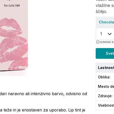
vlažilne 
ščitijo.
Chocola
1
Izdelek b
Svet
Lastnost
Oblika
:
Mesto de
ari naravno ali intenzivno barvo, odvisno od
Zdravje
:
Vsebnos
a teže in je enostaven za uporabo. Lip tint je