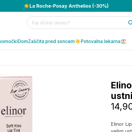
☀️
La Roche-Posay Anthelios (-30%)
pomočki
Dom
Zaščita pred soncem☀️
Potovalna lekarna🏖️
Elin
ustni
14,9
Elinor Li
vašim ustn