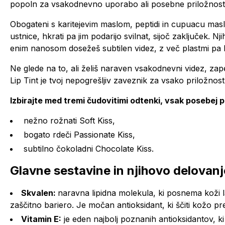
popoln za vsakodnevno uporabo ali posebne priložnosti,
Obogateni s karitejevim maslom, peptidi in cupuacu maslo
ustnice, hkrati pa jim podarijo svilnat, sijoč zaključek. N
enim nanosom dosežeš subtilen videz, z več plastmi pa 
Ne glede na to, ali želiš naraven vsakodnevni videz, zap
Lip Tint je tvoj nepogrešljiv zaveznik za vsako priložnost
Izbirajte med tremi čudovitimi odtenki, vsak posebej 
nežno rožnati Soft Kiss,
bogato rdeči Passionate Kiss,
subtilno čokoladni Chocolate Kiss.
Glavne sestavine in njihovo delovanj
Skvalen:
naravna lipidna molekula, ki posnema koži las
zaščitno bariero. Je močan antioksidant, ki ščiti kožo pr
Vitamin E:
je eden najbolj poznanih antioksidantov, ki 