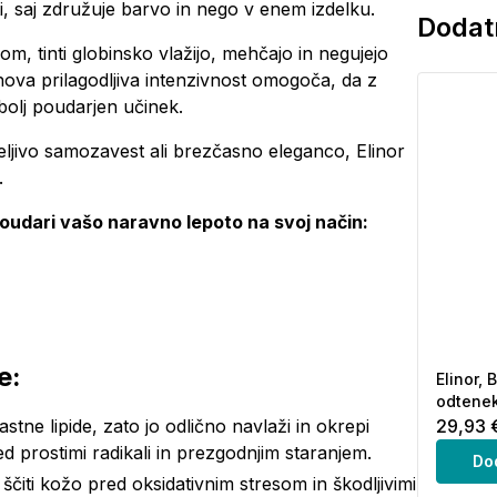
 saj združuje barvo in nego v enem izdelku.
Dodatn
m, tinti globinsko vlažijo, mehčajo in negujejo
jihova prilagodljiva intenzivnost omogoča, da z
bolj poudarjen učinek.
eljivo samozavest ali brezčasno eleganco, Elinor
.
poudari vašo naravno lepoto na svoj način:
e:
Elinor, 
odtenek
tne lipide, zato jo odlično navlaži in okrepi
29,93 
ed prostimi radikali in prezgodnjim staranjem.
Do
ščiti kožo pred oksidativnim stresom in škodljivimi