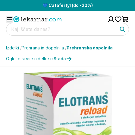
💙 Catafertyl (do -20%)
Izdelki
/
Prehrana in dopolnila
/
Prehranska dopolnila
Oglejte si vse izdelke iz
Stada