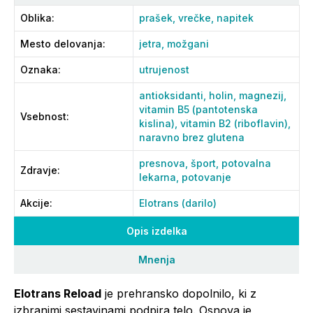
Oblika
:
prašek,
vrečke,
napitek
Mesto delovanja
:
jetra,
možgani
Oznaka
:
utrujenost
antioksidanti,
holin,
magnezij,
vitamin B5 (pantotenska
Vsebnost
:
kislina),
vitamin B2 (riboflavin),
naravno brez glutena
presnova,
šport,
potovalna
Zdravje
:
lekarna,
potovanje
Akcije
:
Elotrans (darilo)
Opis izdelka
Mnenja
Elotrans Reload
je prehransko dopolnilo, ki z
izbranimi sestavinami podpira telo. Osnova je