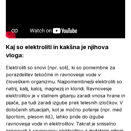
Kaj so elektroliti in kakšna je njihova
vloga:
Elektroliti so snovi (npr. soli), ki so pomembne za
porazdelitev tekočine in ravnovesje vode v
človeškem organizmu. Najpomembnejši elektroliti so
natrij, kalij, kalcij, magnezij in kloridi. Ravnovesje
elektrolitov je v stalnem gibanju zaradi vnosa hrane in
pijače, pa tudi zaradi izgube prek telesnih izločkov. V
določenih situacijah, kot je močno potenje (npr. med
športom, plesom itd.), lahko pride do izgube
ravnovesja vode in elektrolitov. Takrat je smiselno
prispevati k ravnovesju elektrolitov z dodatnim pitjem