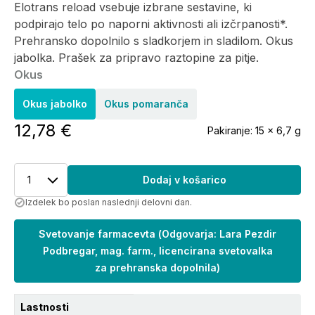
Elotrans reload vsebuje izbrane sestavine, ki
podpirajo telo po naporni aktivnosti ali izčrpanosti*.
Prehransko dopolnilo s sladkorjem in sladilom. Okus
jabolka. Prašek za pripravo raztopine za pitje.
Okus
Okus jabolko
Okus pomaranča
12,78 €
Pakiranje:
15 x 6,7 g
1
Dodaj v košarico
Izdelek bo poslan naslednji delovni dan.
Svetovanje farmacevta
(
Odgovarja: Lara Pezdir
Podbregar, mag. farm., licencirana svetovalka
za prehranska dopolnila
)
Lastnosti