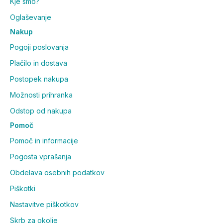
Kje smo?
*Priporočen dnevni vnos
**Priporočen dnevni vnos ni določen
Oglaševanje
Nakup
Sestavine:
Pogoji poslovanja
Dekstroza, fruktooligosaharidi, magnezijev laktat,
Plačilo in dostava
natrijev citrat, natrijev klorid, holin bitartrat, kalijev
Postopek nakupa
klorid, aroma jabolka, sredstvo za uravnavanje
kislosti: jabolčna kislina, sok rdeče pese v prahu,
Možnosti prihranka
sladilo: sukraloza, pantotenska kislina (v obliki
Odstop od nakupa
kalcijevega D-pantotenata), vitamin B2 (kot
Pomoč
riboflavin).
Pomoč in informacije
Alergeni:
Pogosta vprašanja
Obdelava osebnih podatkov
Izdelek ne vsebuje deklariranih alergenov. Če ste
alergični na katero drugo sestavino, preverite
Piškotki
seznam sestavin.
Nastavitve piškotkov
Neto vsebina:
Skrb za okolje