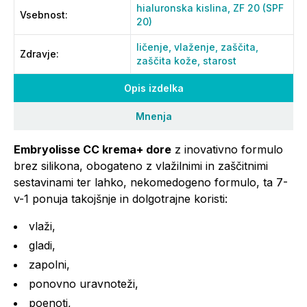
hialuronska kislina,
ZF 20 (SPF
Vsebnost
:
20)
ličenje,
vlaženje,
zaščita,
Zdravje
:
zaščita kože,
starost
Opis izdelka
Mnenja
Embryolisse CC krema+ dore
z inovativno formulo
brez silikona, obogateno z vlažilnimi in zaščitnimi
sestavinami ter lahko, nekomedogeno formulo, ta 7-
v-1 ponuja takojšnje in dolgotrajne koristi:
vlaži,
gladi,
zapolni,
ponovno uravnoteži,
poenoti,