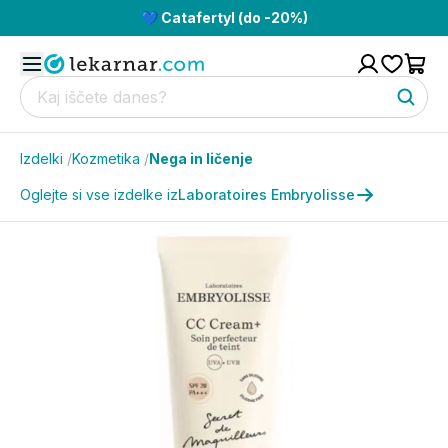
💙 Catafertyl (do -20%)
Izdelki
/
Kozmetika
/
Nega in ličenje
Oglejte si vse izdelke iz
Laboratoires Embryolisse