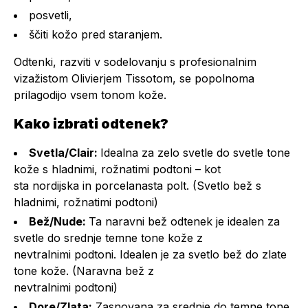
posvetli,
ščiti kožo pred staranjem.
Odtenki, razviti v sodelovanju s profesionalnim
vizažistom Olivierjem Tissotom, se popolnoma
prilagodijo vsem tonom kože.
Kako izbrati odtenek?
Svetla/Clair:
Idealna za zelo svetle do svetle tone
kože s hladnimi, rožnatimi podtoni – kot
sta nordijska in porcelanasta polt. (Svetlo bež s
hladnimi, rožnatimi podtoni)
Bež/Nude:
Ta naravni bež odtenek je idealen za
svetle do srednje temne tone kože z
nevtralnimi podtoni. Idealen je za svetlo bež do zlate
tone kože. (Naravna bež z
nevtralnimi podtoni)
Dore/Zlata:
Zasnovana za srednje do temne tone