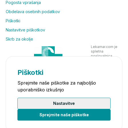
Pogosta vprašanja
Obdelava osebnih podatkov
Piškotki
Nastavitve piškotkov
Skrb za okolje
Lekarnar.com je
spletna
poslovalnica
Lekarne Nove
Poljane in posluje
v skladu z
Piškotki
zakonodajo
Sprejmite naše piškotke za najboljšo
uporabniško izkušnjo
Nastavitve
Sprejmite naše piškotke