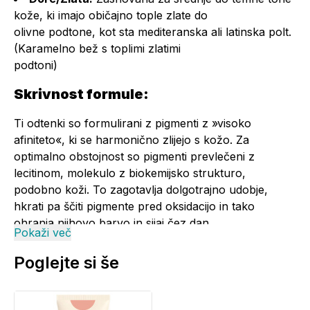
kože, ki imajo običajno tople zlate do
olivne podtone, kot sta mediteranska ali latinska polt.
(Karamelno bež s toplimi zlatimi
podtoni)
Skrivnost formule:
Ti odtenki so formulirani z pigmenti z »visoko
afiniteto«, ki se harmonično zlijejo s kožo. Za
optimalno obstojnost so pigmenti prevlečeni z
lecitinom, molekulo z biokemijsko strukturo,
podobno koži. To zagotavlja dolgotrajno udobje,
hkrati pa ščiti pigmente pred oksidacijo in tako
ohranja njihovo barvo in sijaj čez dan.
Pokaži več
Glavne sestavine:
Poglejte si še
Hialuronska kislina
intenzivno vlaži, gladi in napne
polt za svežo in sijočo polt.