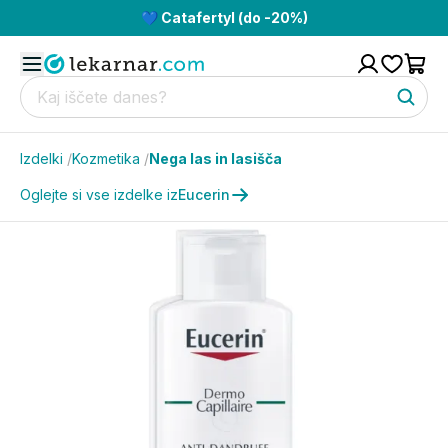
💙 Catafertyl (do -20%)
Izdelki
/
Kozmetika
/
Nega las in lasišča
Oglejte si vse izdelke iz
Eucerin