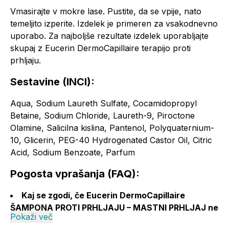
Vmasirajte v mokre lase. Pustite, da se vpije, nato
temeljito izperite. Izdelek je primeren za vsakodnevno
uporabo. Za najboljše rezultate izdelek uporabljajte
skupaj z Eucerin DermoCapillaire terapijo proti
prhljaju.
Sestavine (INCI):
Aqua, Sodium Laureth Sulfate, Cocamidopropyl
Betaine, Sodium Chloride, Laureth-9, Piroctone
Olamine, Salicilna kislina, Pantenol, Polyquaternium-
10, Glicerin, PEG-40 Hydrogenated Castor Oil, Citric
Acid, Sodium Benzoate, Parfum
Pogosta vprašanja (FAQ):
Kaj se zgodi, če Eucerin DermoCapillaire
ŠAMPONA PROTI PRHLJAJU – MASTNI PRHLJAJ ne
Pokaži več
uporabim skupaj z Eucerin DermoCapillaire