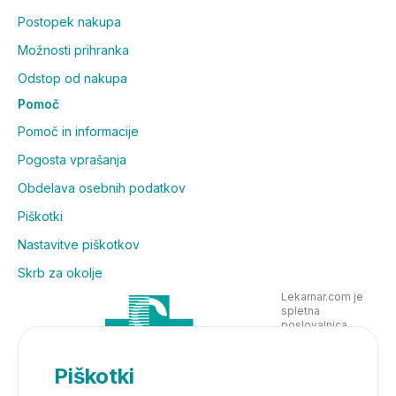
Postopek nakupa
Možnosti prihranka
Odstop od nakupa
Pomoč
Pomoč in informacije
Pogosta vprašanja
Obdelava osebnih podatkov
Piškotki
Nastavitve piškotkov
Skrb za okolje
Lekarnar.com je
spletna
poslovalnica
Lekarne Nove
Poljane in posluje
v skladu z
Piškotki
zakonodajo