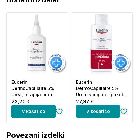
Eucerin
Eucerin
DermoCapillaire 5%
DermoCapillaire 5%
Urea, terapija proti
Urea, šampon - paket
prhljaju (100 ml)
(2 x 250 ml)
22,20 €
27,97 €
V košarico
V košarico
Povezani izdelki