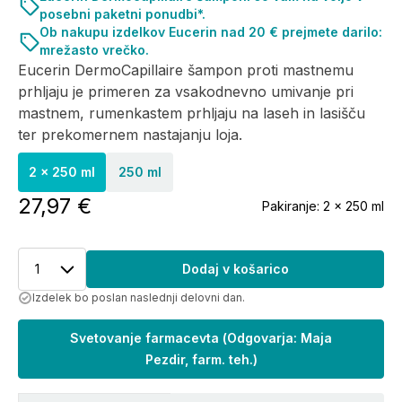
posebni paketni ponudbi*.
Ob nakupu izdelkov Eucerin nad 20 € prejmete darilo:
mrežasto vrečko.
Eucerin DermoCapillaire šampon proti mastnemu
prhljaju je primeren za vsakodnevno umivanje pri
mastnem, rumenkastem prhljaju na laseh in lasišču
ter prekomernem nastajanju loja.
2 x 250 ml
250 ml
27,97 €
Pakiranje:
2 x 250 ml
1
Dodaj v košarico
Izdelek bo poslan naslednji delovni dan.
Svetovanje farmacevta
(
Odgovarja: Maja
Pezdir, farm. teh.
)