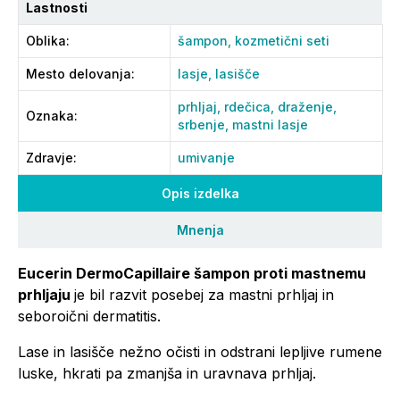
Lastnosti
Oblika
:
šampon,
kozmetični seti
Mesto delovanja
:
lasje,
lasišče
prhljaj,
rdečica,
draženje,
Oznaka
:
srbenje,
mastni lasje
Zdravje
:
umivanje
Opis izdelka
Mnenja
Eucerin DermoCapillaire šampon proti mastnemu
prhljaju
je bil razvit posebej za mastni prhljaj in
seboroični dermatitis.
Lase in lasišče nežno očisti in odstrani lepljive rumene
luske, hkrati pa zmanjša in uravnava prhljaj.