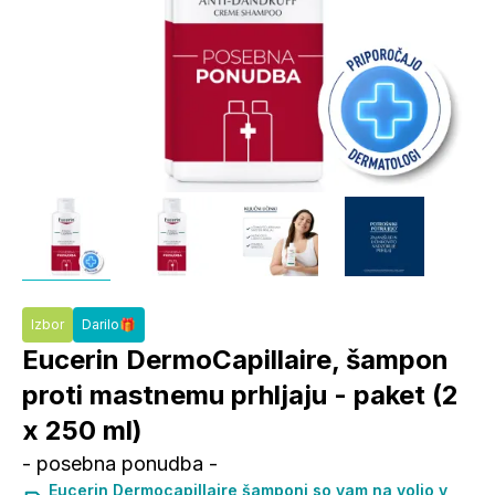
Izbor
Darilo🎁
Eucerin DermoCapillaire, šampon
proti mastnemu prhljaju - paket (2
x 250 ml)
- posebna ponudba -
Eucerin Dermocapillaire šamponi so vam na voljo v